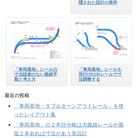
隠された設計の美学
「車両基地」レールの
「車両基地」レールを
寸法誤差のない接続手
現行(2019)レールで寸
順と考え方
法調整する
最近の投稿
「車両基地・タブルターンアウトレール」を使
ったレイアウト集
「車両基地」の２本目分岐は大曲線レールが最
低２本あれば寸法があう美設計