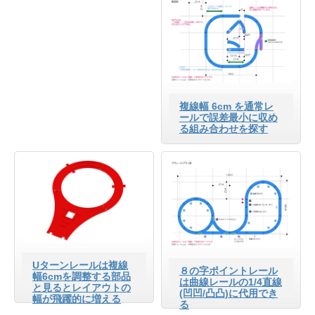
複線幅 6cm を通常レ
ールで誤差最小に収め
る組み合わせを探す
Uターンレールは複線
８の字ポイントレール
幅6cmを調整する部品
は曲線レールの1/4直線
と見るとレイアウトの
(凹凹/凸凸)に代用でき
幅が飛躍的に増える
る