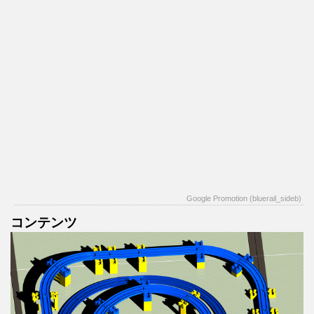
Google Promotion (bluerail_sideb)
コンテンツ