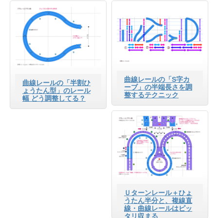
曲線レールの「S字カ
曲線レールの「半割ひ
ーブ」の半端長さを調
ょうたん型」のレール
整するテクニック
幅 どう調整してる？
Ｕターンレール＋ひょ
うたん半分と、複線直
線・曲線レールはピッ
タリ収まる