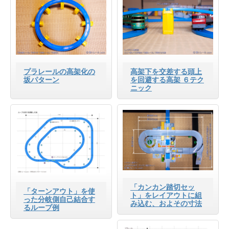
プラレールの高架化の
高架下を交差する頭上
坂パターン
を回避する高架 ６テク
ニック
「カンカン踏切セッ
「ターンアウト」を使
ト」をレイアウトに組
った分岐側自己結合す
み込む、およその寸法
るループ例