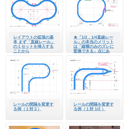
レイアウトの拡張の基
★「1/2，1/4直線レー
本 まず「直線レール」
ル」の本当のメリット
の１セットを挿入する
は「縦横のみのズレに
ことから
変換できる」点にあ
る！
レールの間隔を変更す
レールの間隔を変更す
る例（１対２）
る例（１対 1/2 ）