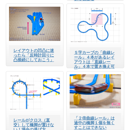
レイアウトの凹凸に迷
Ｓ字カーブの「曲線レ
ったら「反時計回りに
ール」４本があるレイ
凸接続にしておこう」
アウトは「直線レー
ル」４本で置き換え可
能
「２倍曲線レール」は
レールがクロス（直
途中の橋脚１個を無く
交）して橋脚が置けな
すことはできない
い！場合の逃げ方