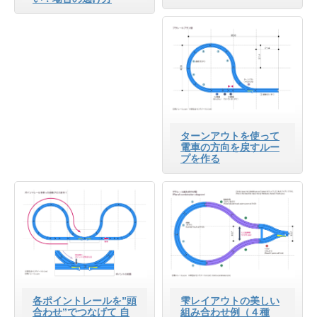
ターンアウトを使って
電車の方向を戻すルー
プを作る
各ポイントレールを”頭
雫レイアウトの美しい
合わせ”でつなげて 自
組み合わせ例（４種