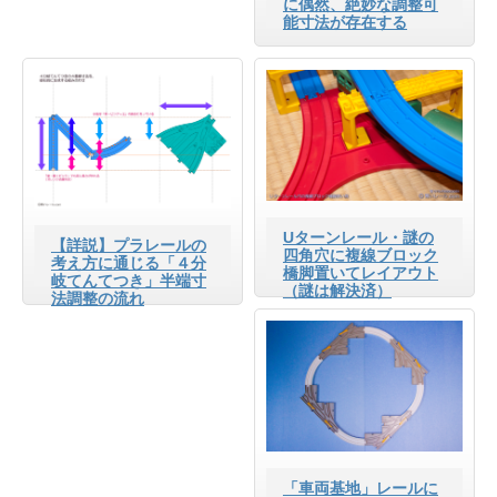
に偶然、絶妙な調整可
能寸法が存在する
Uターンレール・謎の
【詳説】プラレールの
四角穴に複線ブロック
考え方に通じる「４分
橋脚置いてレイアウト
岐てんてつき」半端寸
（謎は解決済）
法調整の流れ
「車両基地」レールに