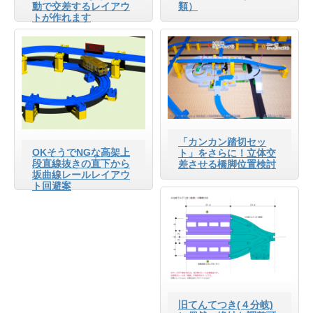
動で交差するレイアウ
類）
トが作れます
「カンカン踏切セッ
OKそうでNGな高架上
ト」をさらに！立体交
段直線抜きの直下から
差させる橋脚位置検討
坂曲線レールレイアウ
ト回避案
旧てんてつき(４分岐)