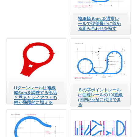
複線幅 6cm を通常レ
ールで誤差最小に収め
る組み合わせを探す
Uターンレールは複線
８の字ポイントレール
幅6cmを調整する部品
は曲線レールの1/4直線
と見るとレイアウトの
(凹凹/凸凸)に代用でき
幅が飛躍的に増える
る