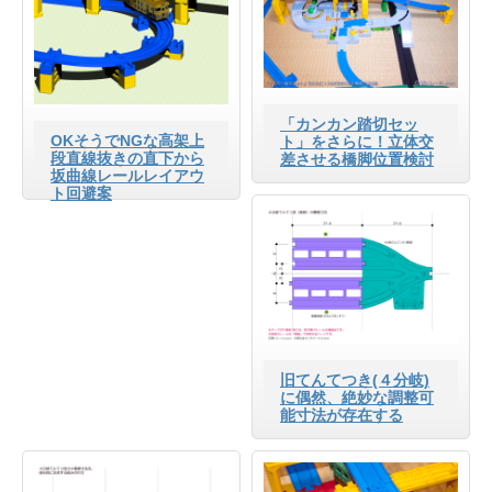
「カンカン踏切セッ
OKそうでNGな高架上
ト」をさらに！立体交
段直線抜きの直下から
差させる橋脚位置検討
坂曲線レールレイアウ
ト回避案
旧てんてつき(４分岐)
に偶然、絶妙な調整可
能寸法が存在する