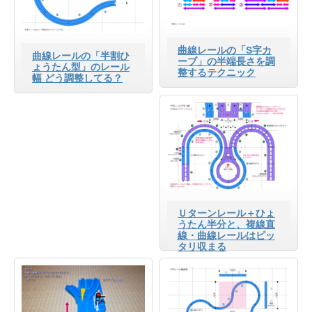
曲線レールの「S字カ
曲線レールの「半割ひ
ーブ」の半端長さを調
ょうたん型」のレール
整するテクニック
幅 どう調整してる？
Ｕターンレール＋ひょ
うたん半分と、複線直
線・曲線レールはピッ
タリ収まる