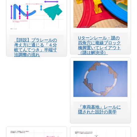
Uターンレール・謎の
【詳説】プラレールの
四角穴に複線ブロック
考え方に通じる「４分
橋脚置いてレイアウト
岐てんてつき」半端寸
（謎は解決済）
法調整の流れ
「車両基地」レールに
隠された設計の美学