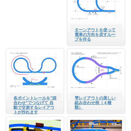
ターンアウトを使って
電車の方向を戻すルー
プを作る
各ポイントレールを”頭
雫レイアウトの美しい
合わせ”でつなげて 自
組み合わせ例（４種
動で交差するレイアウ
類）
トが作れます