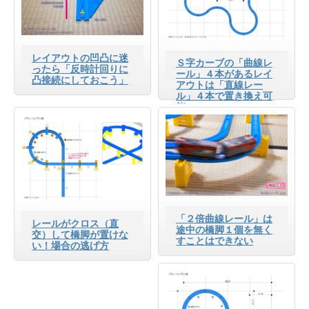
レイアウトの凹凸に迷
Ｓ字カーブの「曲線レ
ったら「反時計回りに
ール」４本があるレイ
凸接続にしておこう」
アウトは「直線レー
ル」４本で置き換え可
能
「２倍曲線レール」は
レールがクロス（直
途中の橋脚１個を無く
交）して橋脚が置けな
すことはできない
い！場合の逃げ方