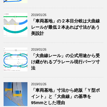
2019/01/26
「車両基地」の２本目分岐は大曲線
レールが最低２本あれば寸法があう
美設計
2019/01/26
「大曲線レール」の公式用途から受
け継がれるプラレール現行パーツ寸
法
2019/01/26
「車両基地」寸法から絶版「Ｙ型ポ
イント」と「大曲線」の基準を
95mmとした理由