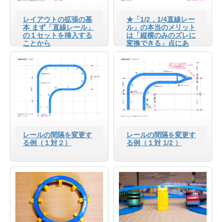
レイアウトの拡張の基
★「1/2，1/4直線レー
本 まず「直線レール」
ル」の本当のメリット
の１セットを挿入する
は「縦横のみのズレに
ことから
変換できる」点にあ
る！
レールの間隔を変更す
レールの間隔を変更す
る例（１対２）
る例（１対 1/2 ）