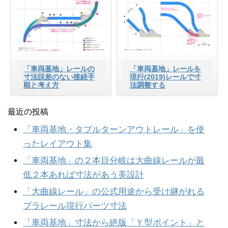
「車両基地」レールの
「車両基地」レールを
寸法誤差のない接続手
現行(2019)レールで寸
順と考え方
法調整する
最近の投稿
「車両基地・タブルターンアウトレール」を使
ったレイアウト集
「車両基地」の２本目分岐は大曲線レールが最
低２本あれば寸法があう美設計
「大曲線レール」の公式用途から受け継がれる
プラレール現行パーツ寸法
「車両基地」寸法から絶版「Ｙ型ポイント」と