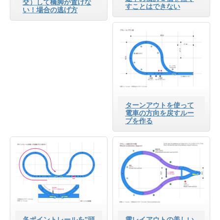
交）して橋脚が置けな
すことはできない
い！場合の逃げ方
ターンアウトを使って
電車の方向を戻すルー
プを作る
各ポイントレールを”頭
雫レイアウトの美しい