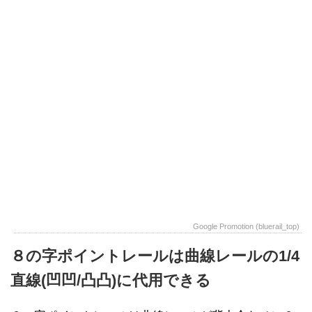
Google Promotion (bluerail_top)
８の字ポイントレールは曲線レールの1/4
直線(凹凹/凸凸)に代用できる