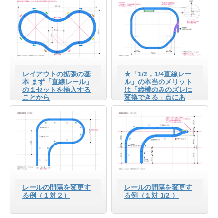
レイアウトの拡張の基
★「1/2，1/4直線レー
本 まず「直線レール」
ル」の本当のメリット
の１セットを挿入する
は「縦横のみのズレに
ことから
変換できる」点にあ
る！
レールの間隔を変更す
レールの間隔を変更す
る例（１対２）
る例（１対 1/2 ）