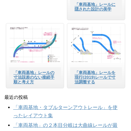
「車両基地」レールに
隠された設計の美学
「車両基地」レールの
「車両基地」レールを
寸法誤差のない接続手
現行(2019)レールで寸
順と考え方
法調整する
最近の投稿
「車両基地・タブルターンアウトレール」を使
ったレイアウト集
「車両基地」の２本目分岐は大曲線レールが最