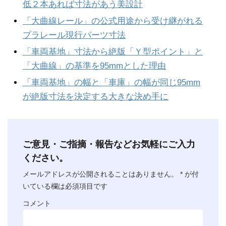
低２本あれば寸法があう美設計
「大曲線レール」の公式用途から受け継がれる
プラレール現行パーツ寸法
「車両基地」寸法から絶版「Ｙ型ポイント」と
「大曲線」の基準を95mmとした理由
「車両基地」の幅と「車庫」の幅が同じ95mm
が絶版寸法を決定する大きな決め手に
ご意見・ご指摘・報告などお気軽にご入力
ください。
メールアドレスが公開されることはありません。
*
が付
いている欄は必須項目です
コメント