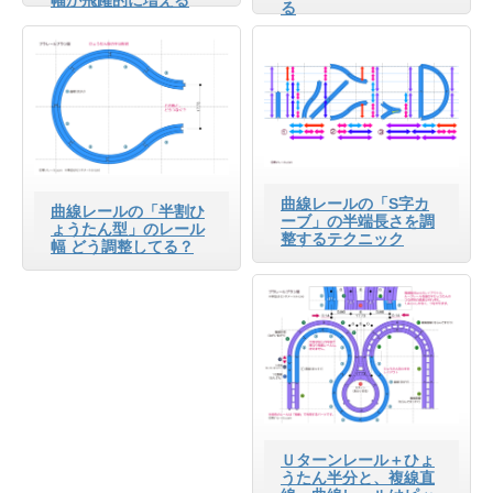
る
曲線レールの「S字カ
曲線レールの「半割ひ
ーブ」の半端長さを調
ょうたん型」のレール
整するテクニック
幅 どう調整してる？
Ｕターンレール＋ひょ
うたん半分と、複線直