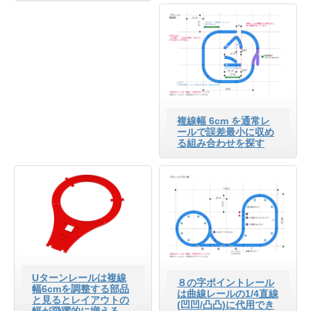
複線幅 6cm を通常レ
ールで誤差最小に収め
る組み合わせを探す
Uターンレールは複線
８の字ポイントレール
幅6cmを調整する部品
は曲線レールの1/4直線
と見るとレイアウトの
(凹凹/凸凸)に代用でき
幅が飛躍的に増える