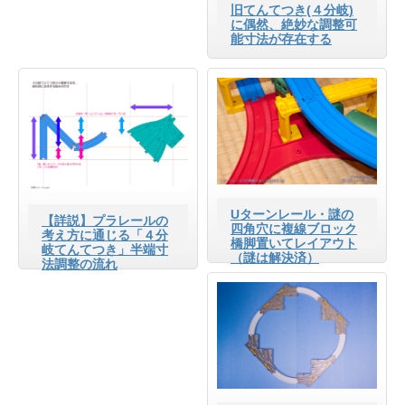
旧てんてつき(４分岐)
に偶然、絶妙な調整可
能寸法が存在する
Uターンレール・謎の
【詳説】プラレールの
四角穴に複線ブロック
考え方に通じる「４分
橋脚置いてレイアウト
岐てんてつき」半端寸
（謎は解決済）
法調整の流れ