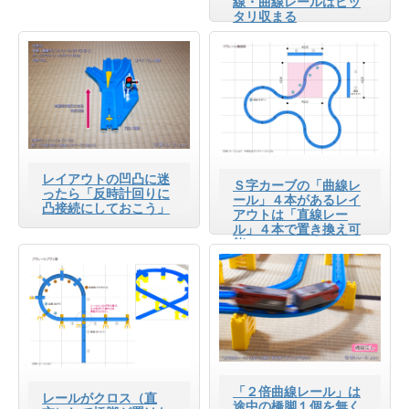
線・曲線レールはピッ
タリ収まる
レイアウトの凹凸に迷
Ｓ字カーブの「曲線レ
ったら「反時計回りに
ール」４本があるレイ
凸接続にしておこう」
アウトは「直線レー
ル」４本で置き換え可
能
「２倍曲線レール」は
レールがクロス（直
途中の橋脚１個を無く