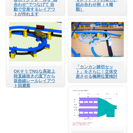
合わせ”でつなげて 自
組み合わせ例（４種
動で交差するレイアウ
類）
トが作れます
「カンカン踏切セッ
OKそうでNGな高架上
ト」をさらに！立体交
段直線抜きの直下から
差させる橋脚位置検討
坂曲線レールレイアウ
ト回避案