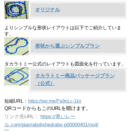
オリジナル
よりシンプルな形状レイアウトは以下でご紹介していま
す。
形状から選ぶシンプルプラン
タカラトミー公式のレイアウトも図面化を行っています。
タカラトミー商品パッケージプラン
（公式）
短縮URL：
https://wp.me/Pa9oLc-1kx
QRコードからもこのURLを開けます。
リンク先URL：
https://青いレー
ル.com/plan/abolished/abo-p00000401/no4/