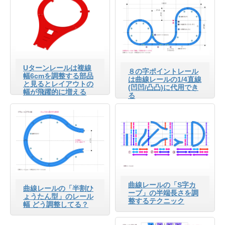
Uターンレールは複線
８の字ポイントレール
幅6cmを調整する部品
は曲線レールの1/4直線
と見るとレイアウトの
(凹凹/凸凸)に代用でき
幅が飛躍的に増える
る
曲線レールの「S字カ
曲線レールの「半割ひ
ーブ」の半端長さを調
ょうたん型」のレール
整するテクニック
幅 どう調整してる？