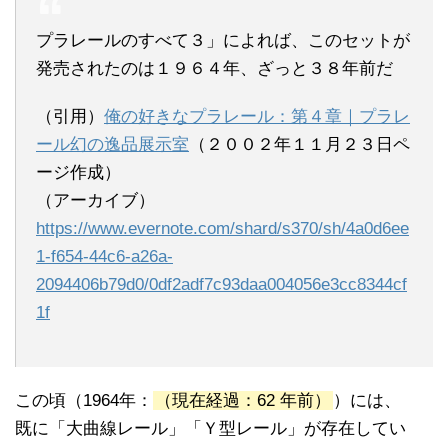
プラレールのすべて３」によれば、このセットが
発売されたのは１９６４年、ざっと３８年前だ
（引用）
俺の好きなプラレール：第４章｜プラレ
ール幻の逸品展示室
（２００２年１１月２３日ペ
ージ作成）
（アーカイブ）
https://www.evernote.com/shard/s370/sh/4a0d6ee
1-f654-44c6-a26a-
2094406b79d0/0df2adf7c93daa004056e3cc8344cf
1f
この頃（1964年：
（現在経過：
62 年前
）
）には、
既に「大曲線レール」「Ｙ型レール」が存在してい