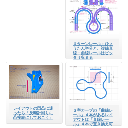
Ｕターンレール＋ひょ
うたん半分と、複線直
線・曲線レールはピッ
タリ収まる
レイアウトの凹凸に迷
Ｓ字カーブの「曲線レ
ったら「反時計回りに
ール」４本があるレイ
凸接続にしておこう」
アウトは「直線レー
ル」４本で置き換え可