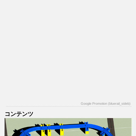
Google Promotion (bluerail_sideb)
コンテンツ