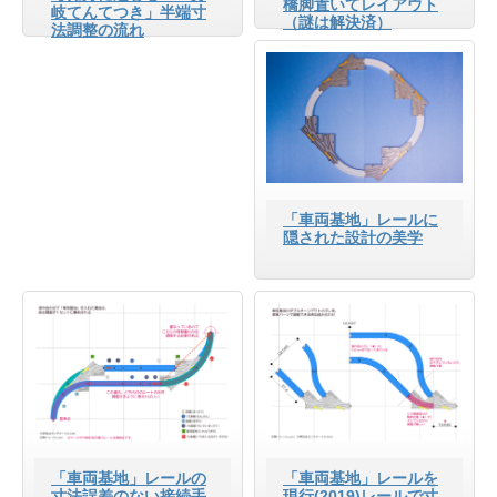
橋脚置いてレイアウト
岐てんてつき」半端寸
（謎は解決済）
法調整の流れ
「車両基地」レールに
隠された設計の美学
「車両基地」レールの
「車両基地」レールを
寸法誤差のない接続手
現行(2019)レールで寸