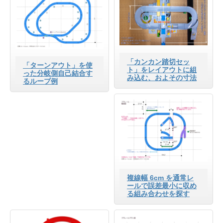
「カンカン踏切セッ
「ターンアウト」を使
ト」をレイアウトに組
った分岐側自己結合す
み込む、およその寸法
るループ例
複線幅 6cm を通常レ
ールで誤差最小に収め
る組み合わせを探す