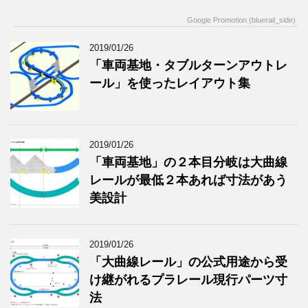
Google Promotion (bluerail_side)
2019/01/26
「車両基地・タブルターンアウトレ
ール」を使ったレイアウト集
2019/01/26
「車両基地」の２本目分岐は大曲線
レールが最低２本あれば寸法があう
美設計
2019/01/26
「大曲線レール」の公式用途から受
け継がれるプラレール現行パーツ寸
法