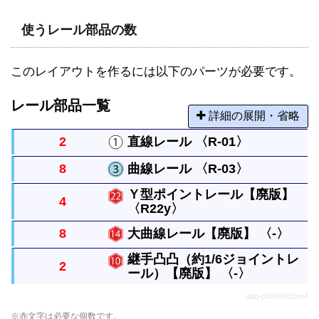
使うレール部品の数
このレイアウトを作るには以下のパーツが必要です。
レール部品一覧
詳細の展開・省略
2
直線レール 〈R-01〉
8
曲線レール 〈R-03〉
まっすぐなレールですべてのレールの基本になる長
Ｙ型ポイントレール【廃版】
4
さです。
〈R22y〉
曲がったレールで半径は直線レール１本と同じで
す。円には８本必要です。
8
大曲線レール【廃版】 〈-〉
現在のＹ字ポイント(R-22)とは異なる分岐幅で9.5c
継手凸凸（約1/6ジョイントレ
2
m間隔のレール幅に分かれます。常に進行方向左に
ール）【廃版】 〈-〉
「ふくせんプラレール」が発売される前まで、複線
分岐する自動ポイントで島駅の電車交互通行に使い
レイアウトを作る場合に使用されていた曲線レール
abo-p0000401no4
ます。9.5cm幅の複線は大曲線レールを使って複線
旧Ｙ型ポイント旧てんてつきなどに付属した、凸凸
で、複線外側曲線レール（R-09）の古いタイプで
※赤文字は必要な個数です。