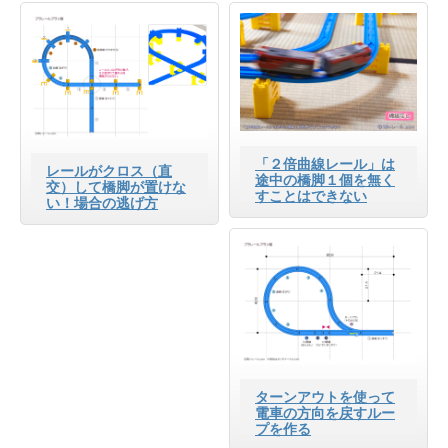
能
「２倍曲線レール」は
レールがクロス（直
途中の橋脚１個を無く
交）して橋脚が置けな
すことはできない
い！場合の逃げ方
ターンアウトを使って
電車の方向を戻すルー
プを作る