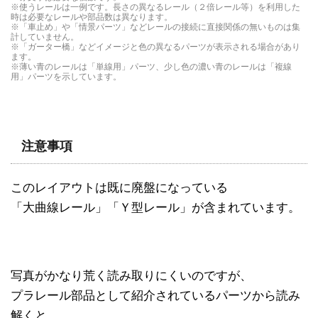
※使うレールは一例です。長さの異なるレール（２倍レール等）を利用した
レイアウトが作れます。
レールで長さがおよそ直線レールの1/6になってい
す。曲線の半径も複線外側曲線レール（R-09）よ
時は必要なレールや部品数は異なります。
※「車止め」や「情景パーツ」などレールの接続に直接関係の無いものは集
ます。一般には「ジョイントレール」や「1/6ジョ
りも大きく曲がります。
計していません。
※「ガーター橋」などイメージと色の異なるパーツが表示される場合があり
イント」と呼ばれますが、厳密には長さが直線レー
ます。
※薄い青のレールは「単線用」パーツ、少し色の濃い青のレールは「複線
ルの1/6にはなっていません。「継手（つぎて）」
用」パーツを示しています。
とも呼ばれます。
注意事項
このレイアウトは既に廃盤になっている
「大曲線レール」「Ｙ型レール」が含まれています。
写真がかなり荒く読み取りにくいのですが、
プラレール部品として紹介されているパーツから読み
解くと、