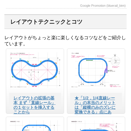
Google Promotion (bluerail_btm)
レイアウトテクニックとコツ
レイアウトがちょっと楽に楽しくなるコツなどをご紹介し
ています。
レイアウトの拡張の基
★「1/2，1/4直線レー
本 まず「直線レール」
ル」の本当のメリット
の１セットを挿入する
は「縦横のみのズレに
ことから
変換できる」点にあ
る！