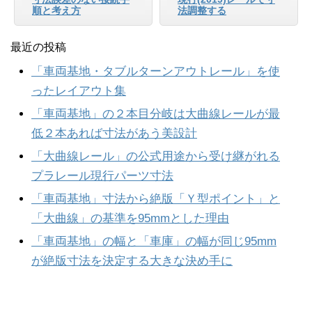
順と考え方
法調整する
最近の投稿
「車両基地・タブルターンアウトレール」を使
ったレイアウト集
「車両基地」の２本目分岐は大曲線レールが最
低２本あれば寸法があう美設計
「大曲線レール」の公式用途から受け継がれる
プラレール現行パーツ寸法
「車両基地」寸法から絶版「Ｙ型ポイント」と
「大曲線」の基準を95mmとした理由
「車両基地」の幅と「車庫」の幅が同じ95mm
が絶版寸法を決定する大きな決め手に