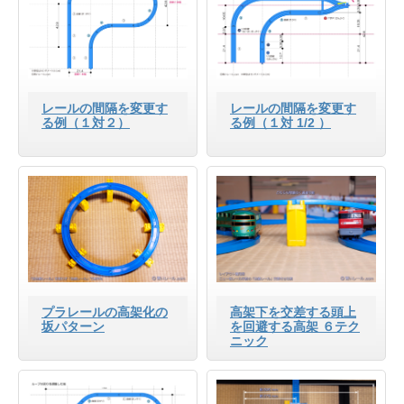
レールの間隔を変更す
レールの間隔を変更す
る例（１対２）
る例（１対 1/2 ）
プラレールの高架化の
高架下を交差する頭上
坂パターン
を回避する高架 ６テク
ニック