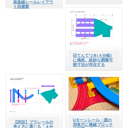
坂曲線レールレイアウ
ト回避案
旧てんてつき(４分岐)
に偶然、絶妙な調整可
能寸法が存在する
Uターンレール・謎の
【詳説】プラレールの
四角穴に複線ブロック
考え方に通じる「４分