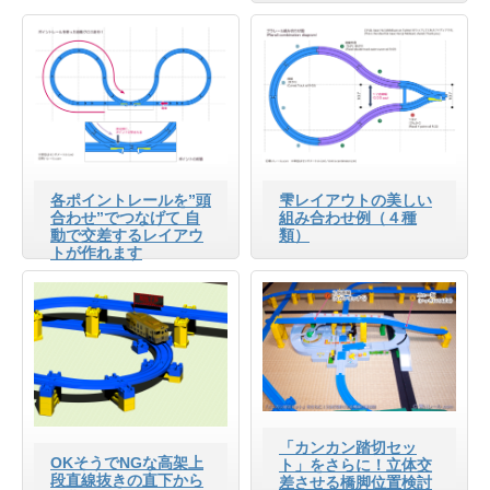
各ポイントレールを”頭
雫レイアウトの美しい
合わせ”でつなげて 自
組み合わせ例（４種
動で交差するレイアウ
類）
トが作れます
「カンカン踏切セッ
OKそうでNGな高架上
ト」をさらに！立体交
段直線抜きの直下から
差させる橋脚位置検討