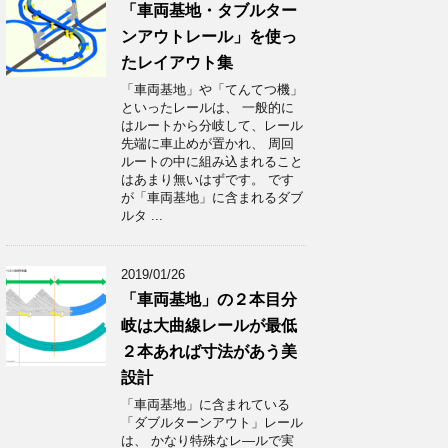
「車両基地・タブルター
ンアウトレール」を使っ
たレイアウト集
「車両基地」や「てんてつ機」
といったレールは、 一般的に
はルートから分岐して、レール
先端に車止めが置かれ、 周回
ルートの中に組み込まれること
はあまり無いはずです。 です
が「車両基地」に含まれるダブ
ルタ ...
2019/01/26
「車両基地」の２本目分
岐は大曲線レールが最低
２本あれば寸法があう美
設計
「車両基地」に含まれている
「ダブルターンアウト」レール
は、 かなり特殊なレ―ルで実