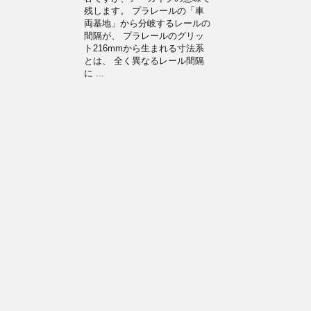
残します。 プラレールの「車
両基地」から分岐するレールの
間隔が、 プラレールのグリッ
ト216mmから生まれる寸法系
とは、 全く異なるレール間隔
に ...