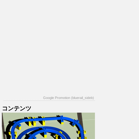
Google Promotion (bluerail_sideb)
コンテンツ