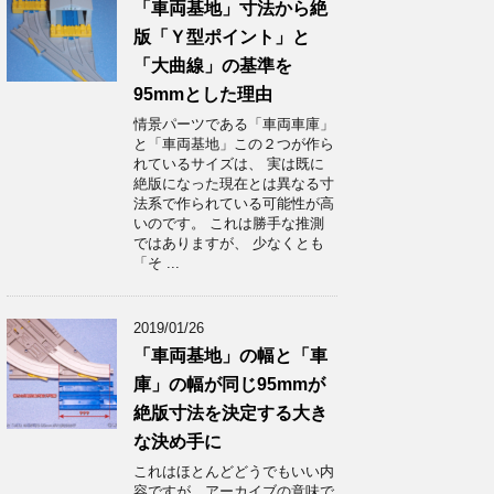
「車両基地」寸法から絶
版「Ｙ型ポイント」と
「大曲線」の基準を
95mmとした理由
情景パーツである「車両車庫」
と「車両基地」この２つが作ら
れているサイズは、 実は既に
絶版になった現在とは異なる寸
法系で作られている可能性が高
いのです。 これは勝手な推測
ではありますが、 少なくとも
「そ ...
2019/01/26
「車両基地」の幅と「車
庫」の幅が同じ95mmが
絶版寸法を決定する大き
な決め手に
これはほとんどどうでもいい内
容ですが、アーカイブの意味で