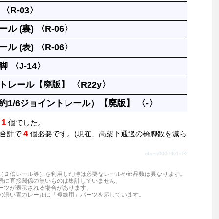
〈R-03〉
の基本になる長さです。
ル (裏) 〈R-06〉
１本と同じです。円には８本必要です。
ル (表) 〈R-06〉
クの高さまで上げられます。両面使う事ができます。
 〈J-14〉
んが、上る方向に向かって凸を表として区別していま
クの高さまで上げられます。両面使う事ができます。
トレール【廃版】 〈R22y〉
んが、上る方向に向かって凸を表として区別していま
ささえます。上に何段も重ねることができます。
約1/6ジョイントレール）【廃版】 〈-〉
なる分岐幅で9.5cm間隔のレール幅に分かれます。常に進
1
は
個でした。
島駅の電車交互通行に使います。9.5cm幅の複線は大曲
付属した、凸凸レールで長さがおよそ直線レールの1/6
4
は合計で
個必要です。(現在、高架下通過の橋脚数を減ら
作れます。
ントレール」や「1/6ジョイント」と呼ばれますが、厳
abo-p0000401s02
はなっていません。「継手（つぎて）」とも呼ばれます。
（２倍レール等）を利用した時は必要なレールや部品数は異なります。
続に直接関係の無いものは集計していません。
ーツが表示される場合があります。
の濃い青のレールは「複線用」パーツを示しています。