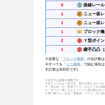
8
曲線レール 
まっすぐなレールですべてのレール
1
ニュー坂レー
曲がったレールで半径は直線レール
1
ニュー坂レー
直線レール２本の長さで橋脚ブロッ
1
ブロック橋脚
（パーツに表裏の決まりはありませ
直線レール２本の長さで橋脚ブロッ
す）
2
Ｙ型ポイン
（パーツに表裏の決まりはありませ
単線の高架をつくるときにレールを
す）
1
継手凸凸（
現在のＹ字ポイント(R-22)とは異
※必要な「
ブロック橋脚
」の合計数
行方向左に分岐する自動ポイントで
旧Ｙ型ポイント旧てんてつきなどに
※すべてを「
ミニ橋脚
」で組む場合
線レールを使って複線レイアウトが
になっています。一般には「ジョイ
す計算は未対応です)
密には長さが直線レールの1/6に
※赤文字は必要な個数です。
※使うレールは一例です。長さの異なるレール
※「車止め」や「情景パーツ」などレールの接
※「ガーター橋」などイメージと色の異なるパ
※薄い青のレールは「単線用」パーツ、少し色