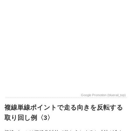
Google Promotion (bluerail_top)
複線単線ポイントで走る向きを反転する
取り回し例〈3〉