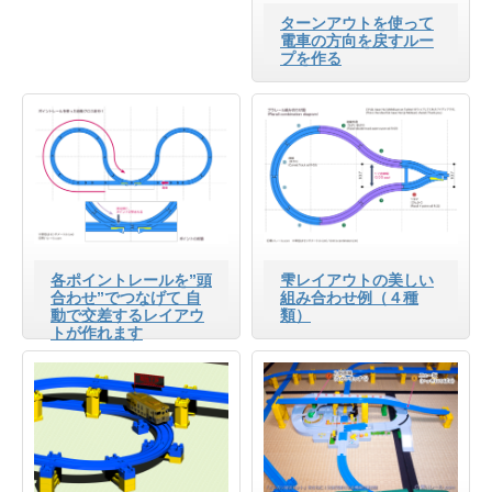
ターンアウトを使って
電車の方向を戻すルー
プを作る
各ポイントレールを”頭
雫レイアウトの美しい
合わせ”でつなげて 自
組み合わせ例（４種
動で交差するレイアウ
類）
トが作れます