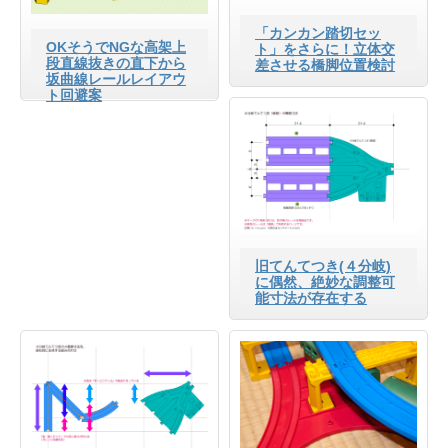
「カンカン踏切セッ
OKそうでNGな高架上
ト」をさらに！立体交
段直線抜きの直下から
差させる橋脚位置検討
坂曲線レールレイアウ
ト回避案
旧てんてつき(４分岐)
に偶然、絶妙な調整可
能寸法が存在する