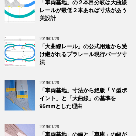
「車両基地」の２本目分岐は大曲線
レールが最低２本あれば寸法があう
美設計
2019/01/26
「大曲線レール」の公式用途から受
け継がれるプラレール現行パーツ寸
法
2019/01/26
「車両基地」寸法から絶版「Ｙ型ポ
イント」と「大曲線」の基準を
95mmとした理由
2019/01/26
「車両基地」の幅と「車庫」の幅が