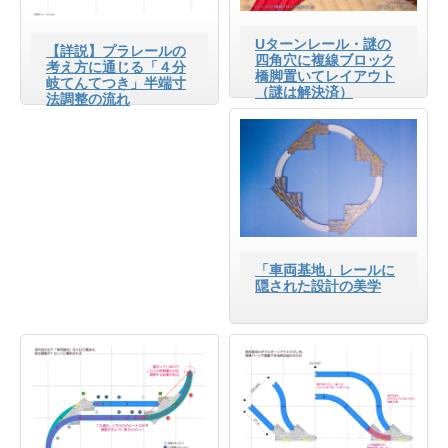
Uターンレール・謎の
【詳説】プラレールの
四角穴に複線ブロック
考え方に通じる「４分
橋脚置いてレイアウト
岐てんてつき」半端寸
（謎は解決済）
法調整の流れ
「車両基地」レールに
隠された設計の美学