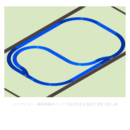
パースビュー・複線単線ポイントで走る向きを反転する取り回し例