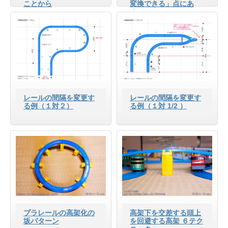
ことから
変換できる」点にあ
る！
レールの間隔を変更す
レールの間隔を変更す
る例（１対２）
る例（１対 1/2 ）
プラレールの高架化の
高架下を交差する頭上
坂パターン
を回避する高架 ６テク