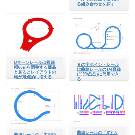
る組み合わせを探す
Uターンレールは複線
８の字ポイントレール
幅6cmを調整する部品
は曲線レールの1/4直線
と見るとレイアウトの
(凹凹/凸凸)に代用でき
幅が飛躍的に増える
る
曲線レールの「S字カ
曲線レールの「半割ひ