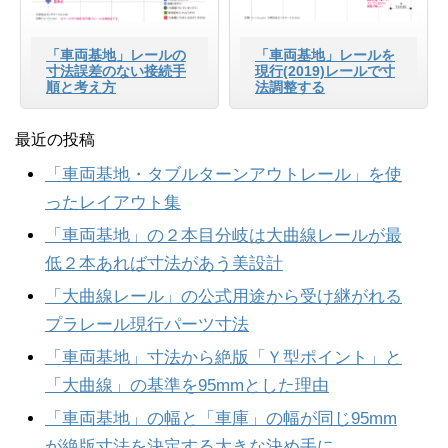
「車両基地」レールの
「車両基地」レールを
寸法誤差のない接続手
現行(2019)レールで寸
順と考え方
法調整する
最近の投稿
「車両基地・タブルターンアウトレール」を使
ったレイアウト集
「車両基地」の２本目分岐は大曲線レールが最
低２本あれば寸法があう美設計
「大曲線レール」の公式用途から受け継がれる
プラレール現行パーツ寸法
「車両基地」寸法から絶版「Ｙ型ポイント」と
「大曲線」の基準を95mmとした理由
「車両基地」の幅と「車庫」の幅が同じ95mm
が絶版寸法を決定する大きな決め手に