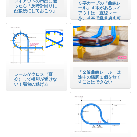
レイアウトの凹凸に迷
Ｓ字カーブの「曲線レ
ったら「反時計回りに
ール」４本があるレイ
凸接続にしておこう」
アウトは「直線レー
ル」４本で置き換え可
能
「２倍曲線レール」は
レールがクロス（直
途中の橋脚１個を無く
交）して橋脚が置けな
すことはできない
い！場合の逃げ方