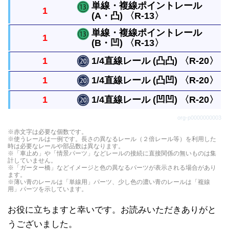
単線・複線ポイントレール
1
す。円には８本必要です。
(A・凸) 〈R-13〉
複線曲線レール外側の長い方のレールを１本だけ使
う場合のレールです。
単線・複線ポイントレール
1
(B・凹) 〈R-13〉
１本のレールから複線レールに分けるレールです。
1
1/4直線レール (凸凸) 〈R-20〉
１本のレールから複線レールに分けるレールです。
1
1/4直線レール (凸凹) 〈R-20〉
直線レールの1/4の長さの真っすぐなレールです。
1
1/4直線レール (凹凹) 〈R-20〉
つなぎ目が凸凸、凸凹、凹凹になった３種類があり
直線レールの1/4の長さの真っすぐなレールです。
org-p0000000003
ます。
つなぎ目が凸凸、凸凹、凹凹になった３種類があり
直線レールの1/4の長さの真っすぐなレールです。
※赤文字は必要な個数です。
ます。
※使うレールは一例です。長さの異なるレール（２倍レール等）を利用した
つなぎ目が凸凸、凸凹、凹凹になった３種類があり
時は必要なレールや部品数は異なります。
※「車止め」や「情景パーツ」などレールの接続に直接関係の無いものは集
ます。
計していません。
※「ガーター橋」などイメージと色の異なるパーツが表示される場合があり
ます。
※薄い青のレールは「単線用」パーツ、少し色の濃い青のレールは「複線
用」パーツを示しています。
お役に立ちますと幸いです。お読みいただきありがと
うございました。