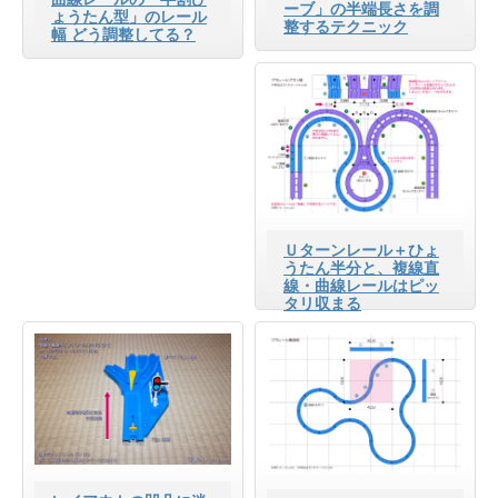
ーブ」の半端長さを調
ょうたん型」のレール
整するテクニック
幅 どう調整してる？
Ｕターンレール＋ひょ
うたん半分と、複線直
線・曲線レールはピッ
タリ収まる