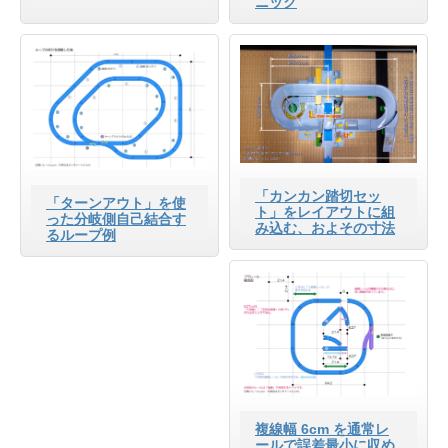
ニック
「カンカン踏切セッ
「ターンアウト」を使
ト」をレイアウトに組
った分岐側自己結合す
み込む、およその寸法
るループ例
複線幅 6cm を通常レ
ールで誤差最小に収め