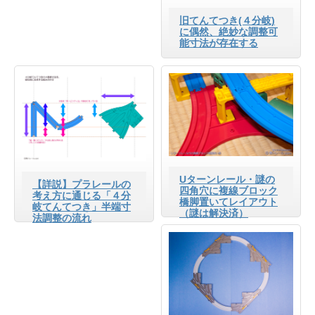
旧てんてつき(４分岐)
に偶然、絶妙な調整可
能寸法が存在する
Uターンレール・謎の
【詳説】プラレールの
四角穴に複線ブロック
考え方に通じる「４分
橋脚置いてレイアウト
岐てんてつき」半端寸
（謎は解決済）
法調整の流れ