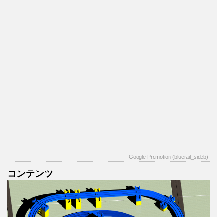
Google Promotion (bluerail_sideb)
コンテンツ