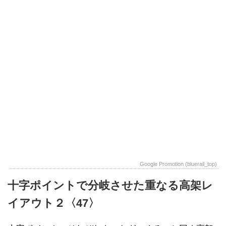
Google Promotion (bluerail_top)
十字ポイントで分岐させた重なる高架レ
イアウト２〈47〉