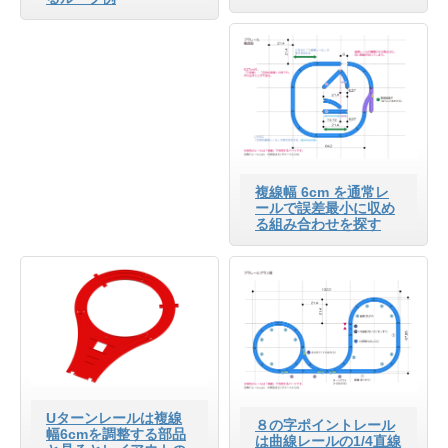
複線幅 6cm を通常レ
ールで誤差最小に収め
る組み合わせを探す
Uターンレールは複線
８の字ポイントレール
幅6cmを調整する部品
は曲線レールの1/4直線