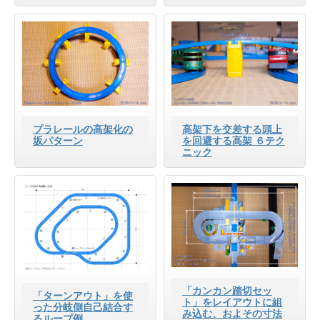
プラレールの高架化の
高架下を交差する頭上
坂パターン
を回避する高架 ６テク
ニック
「カンカン踏切セッ
「ターンアウト」を使
ト」をレイアウトに組
った分岐側自己結合す
み込む、およその寸法
るループ例