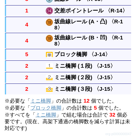
さです。
直線レールの半分の長さのまっすぐなレールです。
1
交差ポイントレール 〈R-14〉
曲がったレールで半径は直線レール１本と同じで
坂曲線レール (A・凸) 〈R-1
4
す。円には８本必要です。
8〉
レールを十字に交差させるレールで、1/2直線を２
本つなぐと曲線レール２本と同じ長さにできます。
坂曲線レール (B・凹) 〈R-1
4
8〉
曲線レールと同じ長さで１本ずつ坂を作るレールで
す。ブロック橋脚１個の高さに上げるには４本必要
5
ブロック橋脚 〈J-14〉
曲線レールと同じ長さで１本ずつ坂を作るレールで
です。
2
ミニ橋脚 (１段) 〈J-15〉
す。ブロック橋脚１個の高さに上げるには４本必要
単線の高架をつくるときにレールをささえます。上
2
ミニ橋脚 (２段) 〈J-15〉
です。
に何段も重ねることができます。
坂曲線レールの下において使います。４個重ねると
2
ミニ橋脚 (３段) 〈J-15〉
ブロック橋脚の代わりになります。（重ねた個数別
坂曲線レールの下において使います。４個重ねると
12
※必要な「
で表示しています。）
ミニ橋脚
」の合計数は
個でした。
ブロック橋脚の代わりになります。（重ねた個数別
坂曲線レールの下において使います。４個重ねると
5
※必要な「
ブロック橋脚
」の合計数は
個でした。
で表示しています。）
32
※すべてを「
ミニ橋脚
」で組む場合は合計で
個必
ブロック橋脚の代わりになります。（重ねた個数別
要です。(現在、高架下通過の橋脚数を減らす計算は未
で表示しています。）
対応です)
org-p0000000047