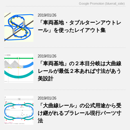
Google Promotion (bluerail_side)
2019/01/26
「車両基地・タブルターンアウトレ
ール」を使ったレイアウト集
2019/01/26
「車両基地」の２本目分岐は大曲線
レールが最低２本あれば寸法があう
美設計
2019/01/26
「大曲線レール」の公式用途から受
け継がれるプラレール現行パーツ寸
法