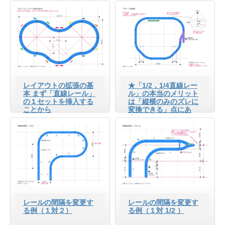
レイアウトの拡張の基
★「1/2，1/4直線レー
本 まず「直線レール」
ル」の本当のメリット
の１セットを挿入する
は「縦横のみのズレに
ことから
変換できる」点にあ
る！
レールの間隔を変更す
レールの間隔を変更す
る例（１対２）
る例（１対 1/2 ）