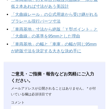
低２本あれば寸法があう美設計
「大曲線レール」の公式用途から受け継がれる
プラレール現行パーツ寸法
「車両基地」寸法から絶版「Ｙ型ポイント」と
「大曲線」の基準を95mmとした理由
「車両基地」の幅と「車庫」の幅が同じ95mm
が絶版寸法を決定する大きな決め手に
ご意見・ご指摘・報告などお気軽にご入力
ください。
メールアドレスが公開されることはありません。
*
が付
いている欄は必須項目です
コメント