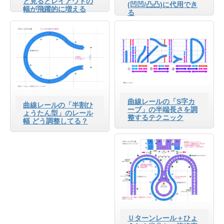
と見るとレイアウトの
(凹凹/凸凸)に代用でき
幅が飛躍的に増える
る
曲線レールの「S字カ
曲線レールの「半割ひ
ーブ」の半端長さを調
ょうたん型」のレール
整するテクニック
幅 どう調整してる？
Ｕターンレール＋ひょ