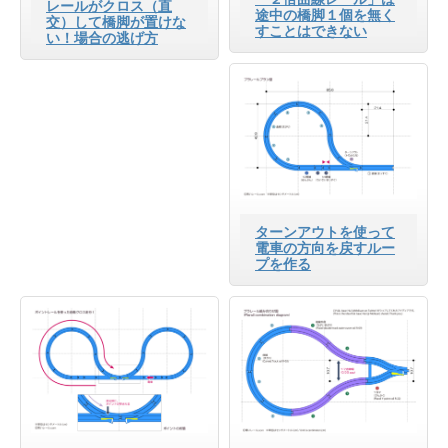
レールがクロス（直
途中の橋脚１個を無く
交）して橋脚が置けな
すことはできない
い！場合の逃げ方
ターンアウトを使って
電車の方向を戻すルー
プを作る