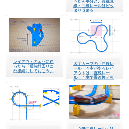
うたん半分と、複線直
線・曲線レールはピッ
タリ収まる
レイアウトの凹凸に迷
Ｓ字カーブの「曲線レ
ったら「反時計回りに
ール」４本があるレイ
凸接続にしておこう」
アウトは「直線レー
ル」４本で置き換え可
能
「２倍曲線レール」は