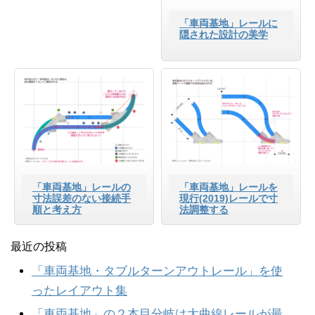
「車両基地」レールに
隠された設計の美学
「車両基地」レールの
「車両基地」レールを
寸法誤差のない接続手
現行(2019)レールで寸
順と考え方
法調整する
最近の投稿
「車両基地・タブルターンアウトレール」を使
ったレイアウト集
「車両基地」の２本目分岐は大曲線レールが最