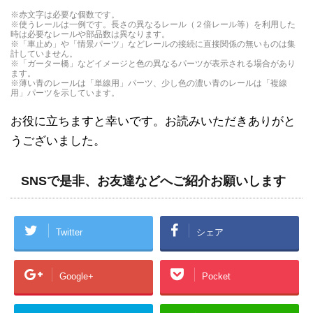
※赤文字は必要な個数です。
※使うレールは一例です。長さの異なるレール（２倍レール等）を利用した
時は必要なレールや部品数は異なります。
※「車止め」や「情景パーツ」などレールの接続に直接関係の無いものは集
計していません。
※「ガーター橋」などイメージと色の異なるパーツが表示される場合があり
ます。
※薄い青のレールは「単線用」パーツ、少し色の濃い青のレールは「複線
用」パーツを示しています。
お役に立ちますと幸いです。お読みいただきありがと
うございました。
SNSで是非、お友達などへご紹介お願いします
Twitter
シェア
Google+
Pocket