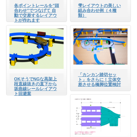
各ポイントレールを”頭
雫レイアウトの美しい
合わせ”でつなげて 自
組み合わせ例（４種
動で交差するレイアウ
類）
トが作れます
「カンカン踏切セッ
OKそうでNGな高架上
ト」をさらに！立体交
段直線抜きの直下から
差させる橋脚位置検討
坂曲線レールレイアウ
ト回避案