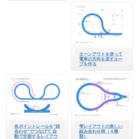
ターンアウトを使って
電車の方向を戻すルー
プを作る
各ポイントレールを”頭
雫レイアウトの美しい
合わせ”でつなげて 自
組み合わせ例（４種
動で交差するレイアウ
類）