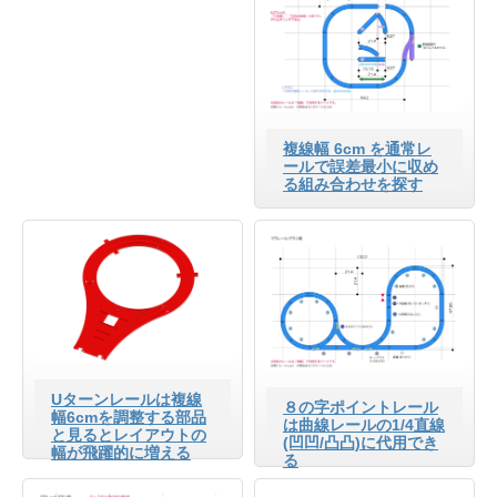
複線幅 6cm を通常レ
ールで誤差最小に収め
る組み合わせを探す
Uターンレールは複線
８の字ポイントレール
幅6cmを調整する部品
は曲線レールの1/4直線
と見るとレイアウトの
(凹凹/凸凸)に代用でき
幅が飛躍的に増える
る