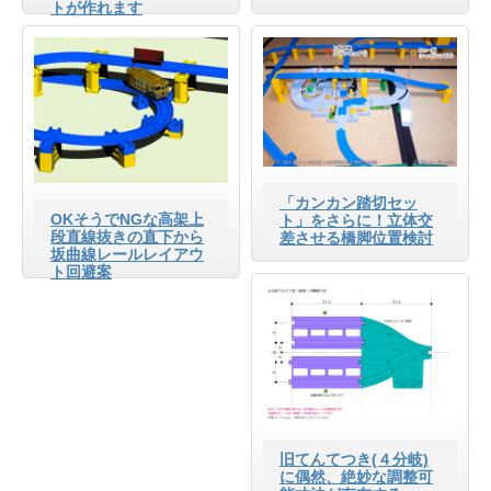
トが作れます
「カンカン踏切セッ
OKそうでNGな高架上
ト」をさらに！立体交
段直線抜きの直下から
差させる橋脚位置検討
坂曲線レールレイアウ
ト回避案
旧てんてつき(４分岐)
に偶然、絶妙な調整可