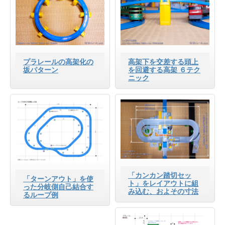
プラレールの高架化の
高架下を交差する頭上
坂パターン
を回避する高架 ６テク
ニック
「カンカン踏切セッ
「ターンアウト」を使
ト」をレイアウトに組
った分岐側自己結合す
み込む、およその寸法
るループ例