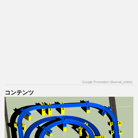
Google Promotion (bluerail_sideb)
コンテンツ