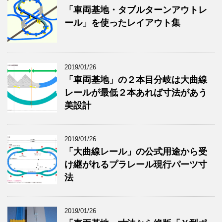
「車両基地・タブルターンアウトレ
ール」を使ったレイアウト集
2019/01/26
「車両基地」の２本目分岐は大曲線
レールが最低２本あれば寸法があう
美設計
2019/01/26
「大曲線レール」の公式用途から受
け継がれるプラレール現行パーツ寸
法
2019/01/26