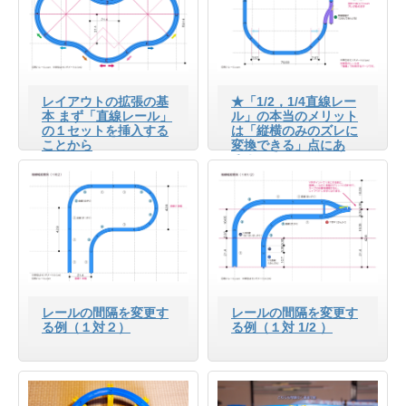
レイアウトの拡張の基
★「1/2，1/4直線レー
本 まず「直線レール」
ル」の本当のメリット
の１セットを挿入する
は「縦横のみのズレに
ことから
変換できる」点にあ
る！
レールの間隔を変更す
レールの間隔を変更す
る例（１対２）
る例（１対 1/2 ）