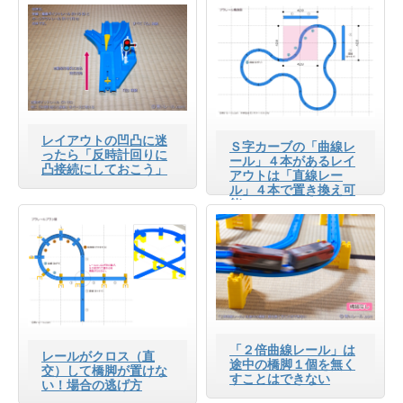
レイアウトの凹凸に迷
Ｓ字カーブの「曲線レ
ったら「反時計回りに
ール」４本があるレイ
凸接続にしておこう」
アウトは「直線レー
ル」４本で置き換え可
能
「２倍曲線レール」は
レールがクロス（直
途中の橋脚１個を無く
交）して橋脚が置けな
すことはできない
い！場合の逃げ方