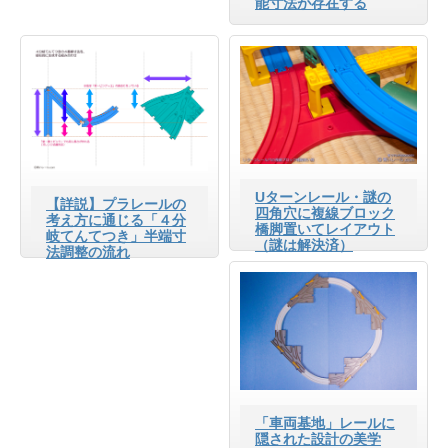
能寸法が存在する
Uターンレール・謎の
【詳説】プラレールの
四角穴に複線ブロック
考え方に通じる「４分
橋脚置いてレイアウト
岐てんてつき」半端寸
（謎は解決済）
法調整の流れ
「車両基地」レールに
隠された設計の美学