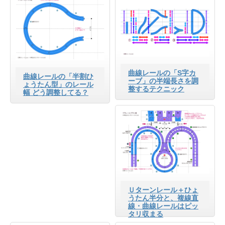
曲線レールの「S字カ
曲線レールの「半割ひ
ーブ」の半端長さを調
ょうたん型」のレール
整するテクニック
幅 どう調整してる？
Ｕターンレール＋ひょ
うたん半分と、複線直
線・曲線レールはピッ
タリ収まる