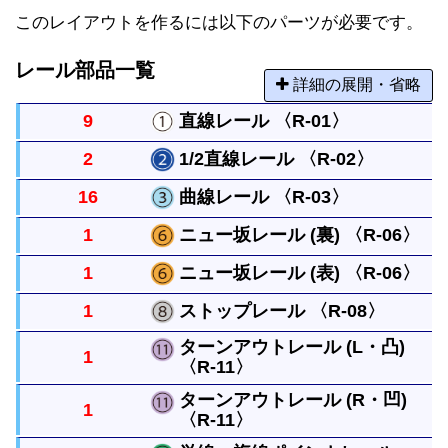
このレイアウトを作るには以下のパーツが必要です。
レール部品一覧
詳細の展開・省略
9
直線レール 〈R-01〉
2
1/2直線レール 〈R-02〉
まっすぐなレールですべてのレールの基本になる長
16
曲線レール 〈R-03〉
さです。
直線レールの半分の長さのまっすぐなレールです。
1
ニュー坂レール (裏) 〈R-06〉
曲がったレールで半径は直線レール１本と同じで
1
ニュー坂レール (表) 〈R-06〉
す。円には８本必要です。
直線レール２本の長さで橋脚ブロックの高さまで上
1
ストップレール 〈R-08〉
げられます。両面使う事ができます。（パーツに表
直線レール２本の長さで橋脚ブロックの高さまで上
ターンアウトレール (L・凸)
裏の決まりはありませんが、上る方向に向かって凸
1
げられます。両面使う事ができます。（パーツに表
〈R-11〉
駅など電車を停めたい場所で使います。レバーの切
を表として区別しています）
裏の決まりはありませんが、上る方向に向かって凸
替で停車・発車を切り替えられます。
ターンアウトレール (R・凹)
1
を表として区別しています）
〈R-11〉
直線レールから分かれるレールです。曲がったレー