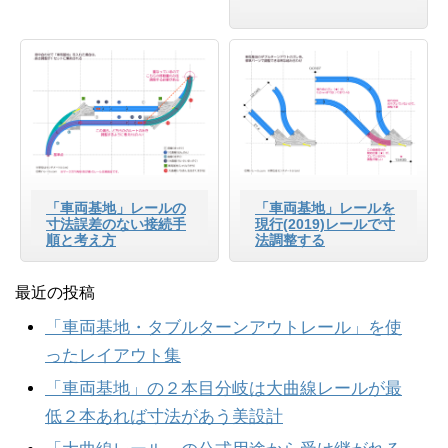
「車両基地」レールの
「車両基地」レールを
寸法誤差のない接続手
現行(2019)レールで寸
順と考え方
法調整する
最近の投稿
「車両基地・タブルターンアウトレール」を使
ったレイアウト集
「車両基地」の２本目分岐は大曲線レールが最
低２本あれば寸法があう美設計