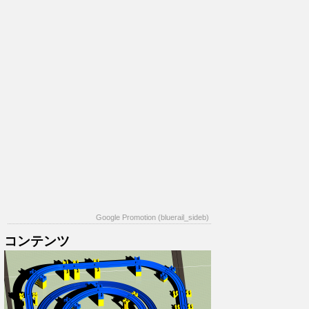
Google Promotion (bluerail_sideb)
コンテンツ