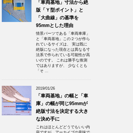
「車両基地」寸法から絶
版「Ｙ型ポイント」と
「大曲線」の基準を
95mmとした理由
情景パーツである「車両車庫」
と「車両基地」この２つが作ら
れているサイズは、 実は既に
絶版になった現在とは異なる寸
法系で作られている可能性が高
いのです。 これは勝手な推測
ではありますが、 少なくとも
「そ ...
2019/01/26
「車両基地」の幅と「車
庫」の幅が同じ95mmが
絶版寸法を決定する大き
な決め手に
これはほとんどどうでもいい内
容ですが、アーカイブの意味で