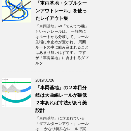
「車両基地・タブルター
ンアウトレール」を使っ
たレイアウト集
「車両基地」や「てんてつ機」
といったレールは、 一般的に
はルートから分岐して、レール
先端に車止めが置かれ、 周回
ルートの中に組み込まれること
はあまり無いはずです。 です
が「車両基地」に含まれるダブ
ルタ ...
2019/01/26
「車両基地」の２本目分
岐は大曲線レールが最低
２本あれば寸法があう美
設計
「車両基地」に含まれている
「ダブルターンアウト」レール
は、 かなり特殊なレ―ルで実