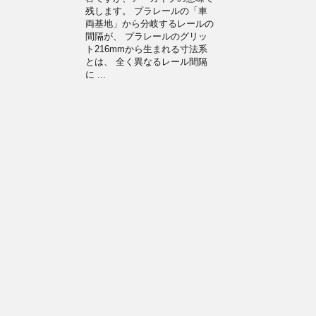
残します。 プラレールの「車
両基地」から分岐するレールの
間隔が、 プラレールのグリッ
ト216mmから生まれる寸法系
とは、 全く異なるレール間隔
に ...