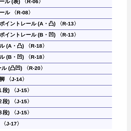
ル (表) 〈R-06〉
クの高さまで上げられます。両面使う事ができます。
ル 〈R-08〉
んが、上る方向に向かって凸を表として区別していま
クの高さまで上げられます。両面使う事ができます。
イントレール (A・凸) 〈R-13〉
んが、上る方向に向かって凸を表として区別していま
す。レバーの切替で停車・発車を切り替えられます。
イントレール (B・凹) 〈R-13〉
るレールです。
 (A・凸) 〈R-18〉
るレールです。
 (B・凹) 〈R-18〉
を作るレールです。ブロック橋脚１個の高さに上げる
ル (凸凹) 〈R-20〉
を作るレールです。ブロック橋脚１個の高さに上げる
 〈J-14〉
ぐなレールです。つなぎ目が凸凸、凸凹、凹凹になった３
段) 〈J-15〉
ささえます。上に何段も重ねることができます。
段) 〈J-15〉
。４個重ねるとブロック橋脚の代わりになります。
段) 〈J-15〉
）
。４個重ねるとブロック橋脚の代わりになります。
〈J-17〉
）
。４個重ねるとブロック橋脚の代わりになります。