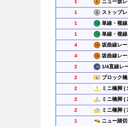
1
ニュー坂レー
直線レール２本の長さで橋脚ブロッ
1
ストップレー
（パーツに表裏の決まりはありませ
直線レール２本の長さで橋脚ブロッ
す）
1
単線・複線ポ
（パーツに表裏の決まりはありませ
駅など電車を停めたい場所で使いま
す）
1
単線・複線ポ
１本のレールから複線レールに分け
4
坂曲線レール
１本のレールから複線レールに分け
4
坂曲線レール
曲線レールと同じ長さで１本ずつ坂
2
1/4直線レー
には４本必要です。
曲線レールと同じ長さで１本ずつ坂
2
ブロック橋脚
には４本必要です。
直線レールの1/4の長さの真っす
2
ミニ橋脚 (１
種類があります。
単線の高架をつくるときにレールを
2
ミニ橋脚 (２
坂曲線レールの下において使います
2
ミニ橋脚 (３
（重ねた個数別で表示しています。
坂曲線レールの下において使います
1
ニュー踏切 
（重ねた個数別で表示しています。
坂曲線レールの下において使います