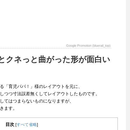
Google Promotion (bluerail_top)
とクネっと曲がった形が面白い
いる「育児パパ！」様のレイアウトを元に、
しつつ寸法誤差無くしてレイアウトしたものです。
してはつまらないものになりますが、
きます。
目次
[
すべて省略
]