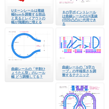
Uターンレールは複線
８の字ポイントレール
幅6cmを調整する部品
は曲線レールの1/4直線
と見るとレイアウトの
(凹凹/凸凸)に代用でき
幅が飛躍的に増える
る
曲線レールの「S字カ
曲線レールの「半割ひ
ーブ」の半端長さを調
ょうたん型」のレール
整するテクニック
幅 どう調整してる？