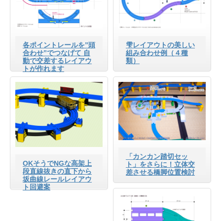
各ポイントレールを”頭
雫レイアウトの美しい
合わせ”でつなげて 自
組み合わせ例（４種
動で交差するレイアウ
類）
トが作れます
「カンカン踏切セッ
OKそうでNGな高架上
ト」をさらに！立体交
段直線抜きの直下から
差させる橋脚位置検討
坂曲線レールレイアウ
ト回避案