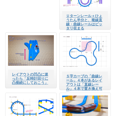
Ｕターンレール＋ひょ
うたん半分と、複線直
線・曲線レールはピッ
タリ収まる
レイアウトの凹凸に迷
Ｓ字カーブの「曲線レ
ったら「反時計回りに
ール」４本があるレイ
凸接続にしておこう」
アウトは「直線レー
ル」４本で置き換え可
能