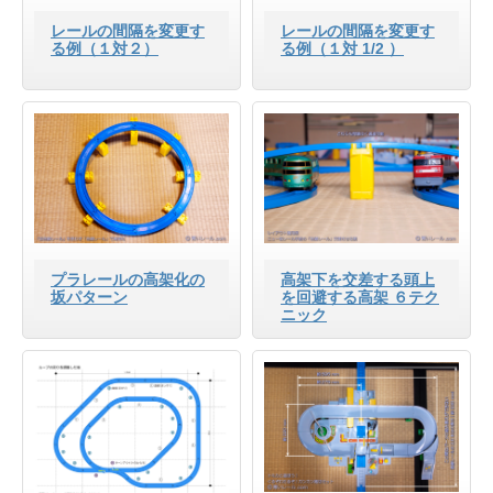
レールの間隔を変更す
レールの間隔を変更す
る例（１対２）
る例（１対 1/2 ）
プラレールの高架化の
高架下を交差する頭上
坂パターン
を回避する高架 ６テク
ニック