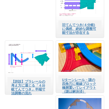
旧てんてつき(４分岐)
に偶然、絶妙な調整可
能寸法が存在する
Uターンレール・謎の
【詳説】プラレールの
四角穴に複線ブロック
考え方に通じる「４分
橋脚置いてレイアウト
岐てんてつき」半端寸
（謎は解決済）
法調整の流れ