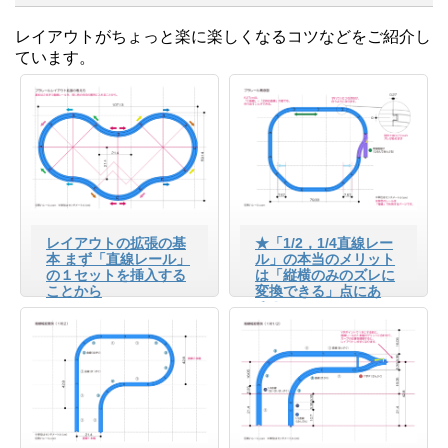
レイアウトがちょっと楽に楽しくなるコツなどをご紹介し
ています。
レイアウトの拡張の基
★「1/2，1/4直線レー
本 まず「直線レール」
ル」の本当のメリット
の１セットを挿入する
は「縦横のみのズレに
ことから
変換できる」点にあ
る！