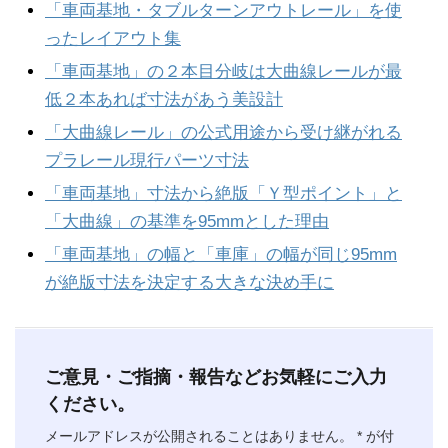
「車両基地・タブルターンアウトレール」を使
ったレイアウト集
「車両基地」の２本目分岐は大曲線レールが最
低２本あれば寸法があう美設計
「大曲線レール」の公式用途から受け継がれる
プラレール現行パーツ寸法
「車両基地」寸法から絶版「Ｙ型ポイント」と
「大曲線」の基準を95mmとした理由
「車両基地」の幅と「車庫」の幅が同じ95mm
が絶版寸法を決定する大きな決め手に
ご意見・ご指摘・報告などお気軽にご入力
ください。
メールアドレスが公開されることはありません。
*
が付