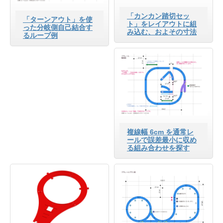
「カンカン踏切セッ
「ターンアウト」を使
ト」をレイアウトに組
った分岐側自己結合す
み込む、およその寸法
るループ例
複線幅 6cm を通常レ
ールで誤差最小に収め
る組み合わせを探す