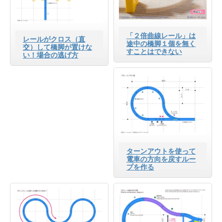
「２倍曲線レール」は
レールがクロス（直
途中の橋脚１個を無く
交）して橋脚が置けな
すことはできない
い！場合の逃げ方
ターンアウトを使って
電車の方向を戻すルー
プを作る