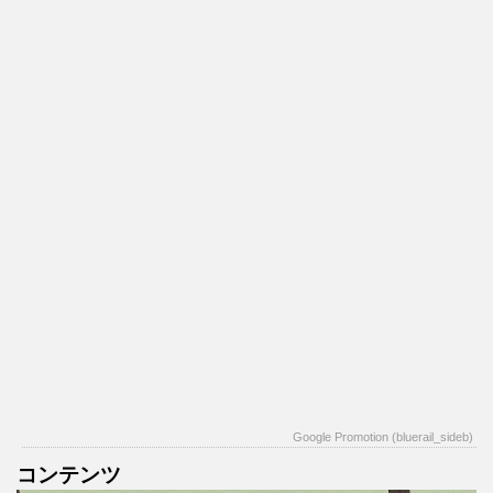
Google Promotion (bluerail_sideb)
コンテンツ