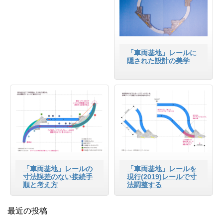
「車両基地」レールに
隠された設計の美学
「車両基地」レールの
「車両基地」レールを
寸法誤差のない接続手
現行(2019)レールで寸
順と考え方
法調整する
最近の投稿