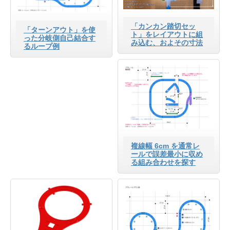
「カンカン踏切セッ
「ターンアウト」を使
ト」をレイアウトに組
った分岐側自己結合す
み込む、およその寸法
るループ例
複線幅 6cm を通常レ
ールで誤差最小に収め
る組み合わせを探す