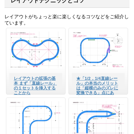
レイアウトテクニックとコツ
レイアウトがちょっと楽に楽しくなるコツなどをご紹介し
ています。
レイアウトの拡張の基
★「1/2，1/4直線レー
本 まず「直線レール」
ル」の本当のメリット
の１セットを挿入する
は「縦横のみのズレに
ことから
変換できる」点にあ
る！