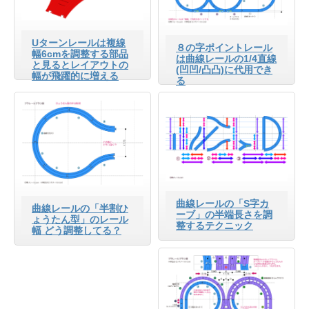
Uターンレールは複線
８の字ポイントレール
幅6cmを調整する部品
は曲線レールの1/4直線
と見るとレイアウトの
(凹凹/凸凸)に代用でき
幅が飛躍的に増える
る
曲線レールの「S字カ
曲線レールの「半割ひ
ーブ」の半端長さを調
ょうたん型」のレール
整するテクニック
幅 どう調整してる？