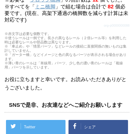
で表示しています。）
82
※すべてを「
ミニ橋脚
」で組む場合は合計で
個必
ブロック橋脚の代わりになります。（重ねた個数別
要です。(現在、高架下通過の橋脚数を減らす計算は未
で表示しています。）
対応です)
org-p0000000088
※赤文字は必要な個数です。
※使うレールは一例です。長さの異なるレール（２倍レール等）を利用した
時は必要なレールや部品数は異なります。
※「車止め」や「情景パーツ」などレールの接続に直接関係の無いものは集
計していません。
※「ガーター橋」などイメージと色の異なるパーツが表示される場合があり
ます。
※薄い青のレールは「単線用」パーツ、少し色の濃い青のレールは「複線
用」パーツを示しています。
お役に立ちますと幸いです。お読みいただきありがと
うございました。
SNSで是非、お友達などへご紹介お願いします
Twitter
シェア