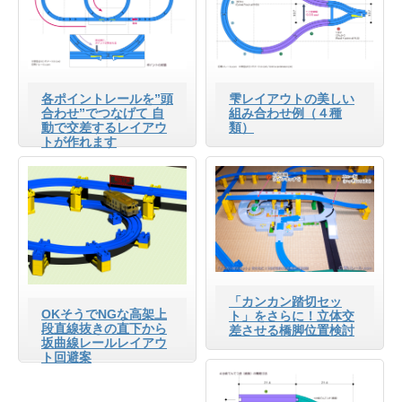
各ポイントレールを”頭
雫レイアウトの美しい
合わせ”でつなげて 自
組み合わせ例（４種
動で交差するレイアウ
類）
トが作れます
「カンカン踏切セッ
OKそうでNGな高架上
ト」をさらに！立体交
段直線抜きの直下から
差させる橋脚位置検討
坂曲線レールレイアウ
ト回避案