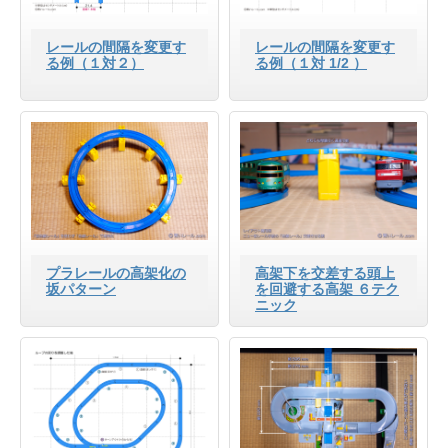
レールの間隔を変更す
レールの間隔を変更す
る例（１対２）
る例（１対 1/2 ）
プラレールの高架化の
高架下を交差する頭上
坂パターン
を回避する高架 ６テク
ニック