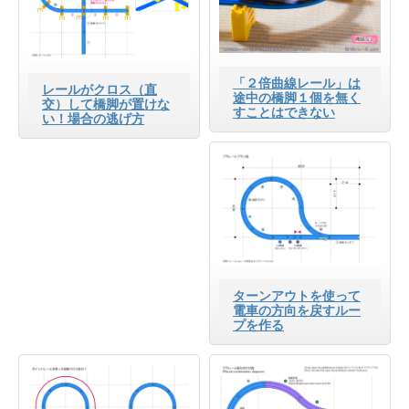
「２倍曲線レール」は
レールがクロス（直
途中の橋脚１個を無く
交）して橋脚が置けな
すことはできない
い！場合の逃げ方
ターンアウトを使って
電車の方向を戻すルー
プを作る