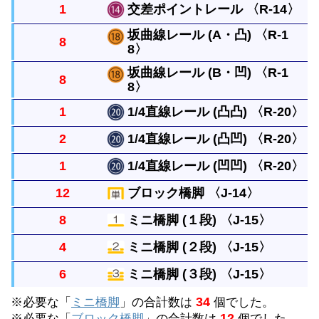
1
交差ポイントレール 〈R-14〉
曲がったレールで半径は直線レール１本と同じで
坂曲線レール (A・凸) 〈R-1
8
す。円には８本必要です。
8〉
レールを十字に交差させるレールで、1/2直線を２
本つなぐと曲線レール２本と同じ長さにできます。
坂曲線レール (B・凹) 〈R-1
8
8〉
曲線レールと同じ長さで１本ずつ坂を作るレールで
す。ブロック橋脚１個の高さに上げるには４本必要
1
1/4直線レール (凸凸) 〈R-20〉
曲線レールと同じ長さで１本ずつ坂を作るレールで
です。
2
1/4直線レール (凸凹) 〈R-20〉
す。ブロック橋脚１個の高さに上げるには４本必要
直線レールの1/4の長さの真っすぐなレールです。
1
1/4直線レール (凹凹) 〈R-20〉
です。
つなぎ目が凸凸、凸凹、凹凹になった３種類があり
直線レールの1/4の長さの真っすぐなレールです。
12
ブロック橋脚 〈J-14〉
ます。
つなぎ目が凸凸、凸凹、凹凹になった３種類があり
直線レールの1/4の長さの真っすぐなレールです。
8
ミニ橋脚 (１段) 〈J-15〉
ます。
つなぎ目が凸凸、凸凹、凹凹になった３種類があり
単線の高架をつくるときにレールをささえます。上
4
ミニ橋脚 (２段) 〈J-15〉
ます。
に何段も重ねることができます。
坂曲線レールの下において使います。４個重ねると
6
ミニ橋脚 (３段) 〈J-15〉
ブロック橋脚の代わりになります。（重ねた個数別
坂曲線レールの下において使います。４個重ねると
34
※必要な「
で表示しています。）
ミニ橋脚
」の合計数は
個でした。
ブロック橋脚の代わりになります。（重ねた個数別
坂曲線レールの下において使います。４個重ねると
12
※必要な「
ブロック橋脚
」の合計数は
個でした。