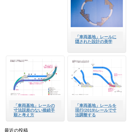
「車両基地」レールに
隠された設計の美学
「車両基地」レールの
「車両基地」レールを
寸法誤差のない接続手
現行(2019)レールで寸
順と考え方
法調整する
最近の投稿