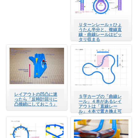
Ｕターンレール＋ひょ
うたん半分と、複線直
線・曲線レールはピッ
タリ収まる
レイアウトの凹凸に迷
Ｓ字カーブの「曲線レ
ったら「反時計回りに
ール」４本があるレイ
凸接続にしておこう」
アウトは「直線レー
ル」４本で置き換え可
能