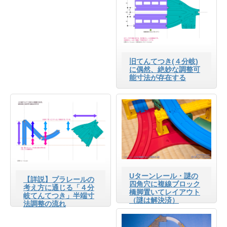
旧てんてつき(４分岐)
に偶然、絶妙な調整可
能寸法が存在する
Uターンレール・謎の
【詳説】プラレールの
四角穴に複線ブロック
考え方に通じる「４分
橋脚置いてレイアウト
岐てんてつき」半端寸
（謎は解決済）
法調整の流れ