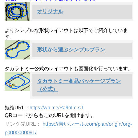
オリジナル
よりシンプルな形状レイアウトは以下でご紹介していま
す。
形状から選ぶシンプルプラン
タカラトミー公式のレイアウトも図面化を行っています。
タカラトミー商品パッケージプラン
（公式）
短縮URL：
https://wp.me/Pa9oLc-sJ
QRコードからもこのURLを開けます。
リンク先URL：
https://青いレール.com/plan/origin/org-
p0000000091/