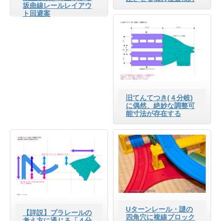
坂曲線レールレイアウ
ト回避案
旧てんてつき(４分岐)
に偶然、絶妙な調整可
能寸法が存在する
Uターンレール・謎の
【詳説】プラレールの
四角穴に複線ブロック
考え方に通じる「４分