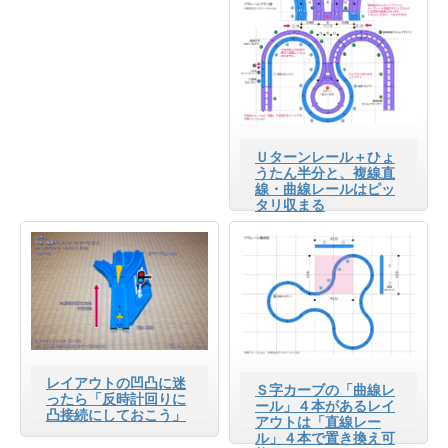
Ｕターンレール＋ひょ
うたん半分と、複線直
線・曲線レールはピッ
タリ収まる
レイアウトの凹凸に迷
Ｓ字カーブの「曲線レ
ったら「反時計回りに
ール」４本があるレイ
凸接続にしておこう」
アウトは「直線レー
ル」４本で置き換え可