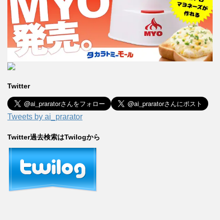
Twitter
Tweets by ai_prarator
Twitter過去検索はTwilogから