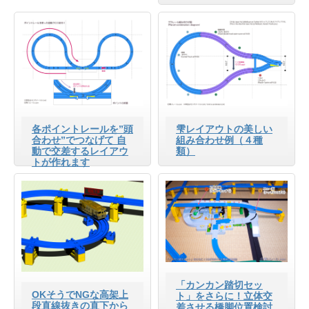
各ポイントレールを”頭
雫レイアウトの美しい
合わせ”でつなげて 自
組み合わせ例（４種
動で交差するレイアウ
類）
トが作れます
「カンカン踏切セッ
OKそうでNGな高架上
ト」をさらに！立体交
段直線抜きの直下から
差させる橋脚位置検討