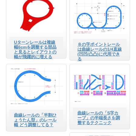
Uターンレールは複線
８の字ポイントレール
幅6cmを調整する部品
は曲線レールの1/4直線
と見るとレイアウトの
(凹凹/凸凸)に代用でき
幅が飛躍的に増える
る
曲線レールの「S字カ
曲線レールの「半割ひ
ーブ」の半端長さを調
ょうたん型」のレール
整するテクニック
幅 どう調整してる？