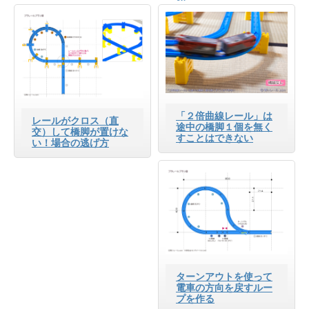
能
「２倍曲線レール」は
レールがクロス（直
途中の橋脚１個を無く
交）して橋脚が置けな
すことはできない
い！場合の逃げ方
ターンアウトを使って
電車の方向を戻すルー
プを作る