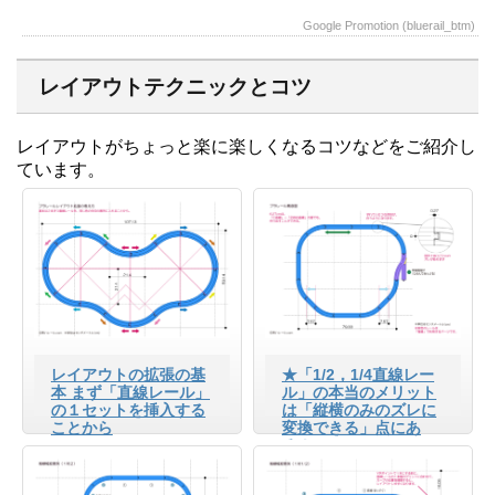
Google Promotion (bluerail_btm)
レイアウトテクニックとコツ
レイアウトがちょっと楽に楽しくなるコツなどをご紹介し
ています。
レイアウトの拡張の基
★「1/2，1/4直線レー
本 まず「直線レール」
ル」の本当のメリット
の１セットを挿入する
は「縦横のみのズレに
ことから
変換できる」点にあ
る！