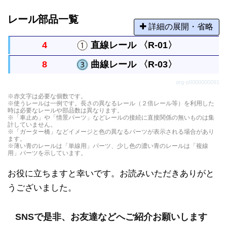
レール部品一覧
詳細の展開・省略
4
直線レール 〈R-01〉
8
曲線レール 〈R-03〉
まっすぐなレールですべてのレールの基本になる長
org-p0000000091
さです。
曲がったレールで半径は直線レール１本と同じで
※赤文字は必要な個数です。
※使うレールは一例です。長さの異なるレール（２倍レール等）を利用した
す。円には８本必要です。
時は必要なレールや部品数は異なります。
※「車止め」や「情景パーツ」などレールの接続に直接関係の無いものは集
計していません。
※「ガーター橋」などイメージと色の異なるパーツが表示される場合があり
ます。
※薄い青のレールは「単線用」パーツ、少し色の濃い青のレールは「複線
用」パーツを示しています。
お役に立ちますと幸いです。お読みいただきありがと
うございました。
SNSで是非、お友達などへご紹介お願いします