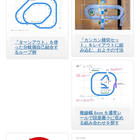
「カンカン踏切セッ
「ターンアウト」を使
ト」をレイアウトに組
った分岐側自己結合す
み込む、およその寸法
るループ例
複線幅 6cm を通常レ
ールで誤差最小に収め
る組み合わせを探す