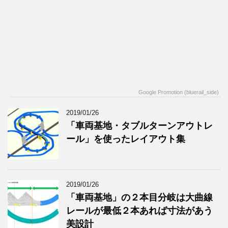
Google Promotion (bluerail_side)
2019/01/26
「車両基地・タブルターンアウトレ
ール」を使ったレイアウト集
2019/01/26
「車両基地」の２本目分岐は大曲線
レールが最低２本あれば寸法があう
美設計