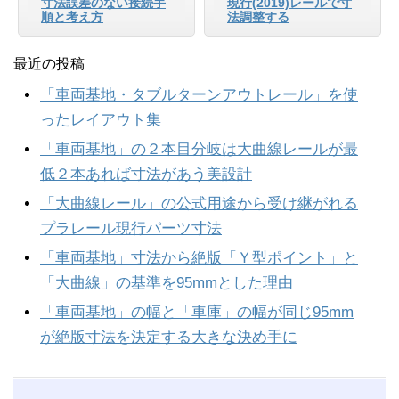
寸法誤差のない接続手
現行(2019)レールで寸
順と考え方
法調整する
最近の投稿
「車両基地・タブルターンアウトレール」を使
ったレイアウト集
「車両基地」の２本目分岐は大曲線レールが最
低２本あれば寸法があう美設計
「大曲線レール」の公式用途から受け継がれる
プラレール現行パーツ寸法
「車両基地」寸法から絶版「Ｙ型ポイント」と
「大曲線」の基準を95mmとした理由
「車両基地」の幅と「車庫」の幅が同じ95mm
が絶版寸法を決定する大きな決め手に