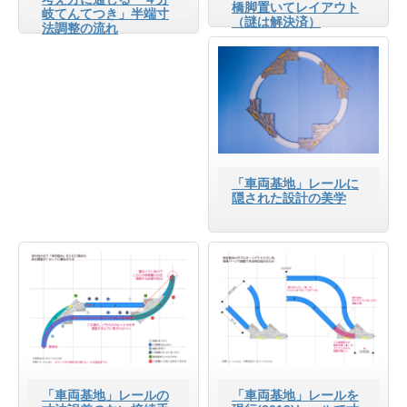
橋脚置いてレイアウト
岐てんてつき」半端寸
（謎は解決済）
法調整の流れ
「車両基地」レールに
隠された設計の美学
「車両基地」レールの
「車両基地」レールを