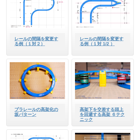
レールの間隔を変更す
レールの間隔を変更す
る例（１対２）
る例（１対 1/2 ）
プラレールの高架化の
高架下を交差する頭上
坂パターン
を回避する高架 ６テク
ニック