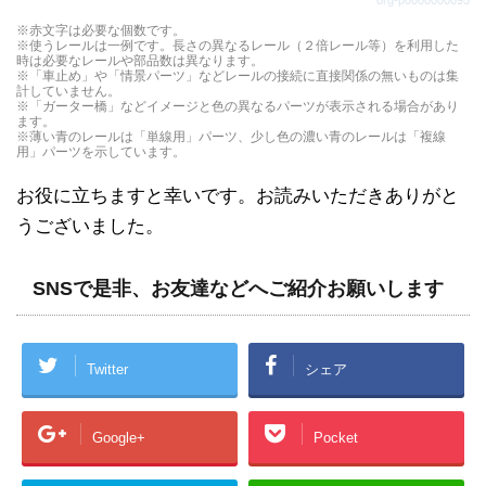
org-p0000000095
直線レールから分かれるレールです。曲がったレー
※赤文字は必要な個数です。
※使うレールは一例です。長さの異なるレール（２倍レール等）を利用した
ルは曲線レール１本と同じ長さです。
時は必要なレールや部品数は異なります。
※「車止め」や「情景パーツ」などレールの接続に直接関係の無いものは集
計していません。
※「ガーター橋」などイメージと色の異なるパーツが表示される場合があり
ます。
※薄い青のレールは「単線用」パーツ、少し色の濃い青のレールは「複線
用」パーツを示しています。
お役に立ちますと幸いです。お読みいただきありがと
うございました。
SNSで是非、お友達などへご紹介お願いします
Twitter
シェア
Google+
Pocket