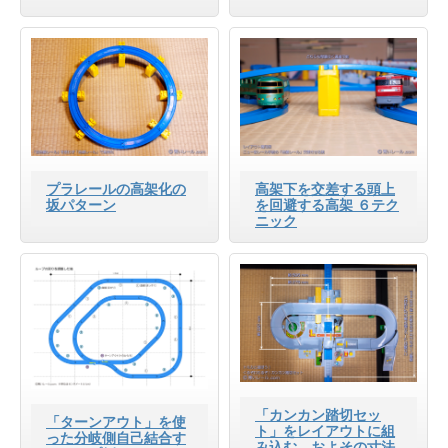
プラレールの高架化の
高架下を交差する頭上
坂パターン
を回避する高架 ６テク
ニック
「カンカン踏切セッ
「ターンアウト」を使
ト」をレイアウトに組
った分岐側自己結合す
み込む、およその寸法