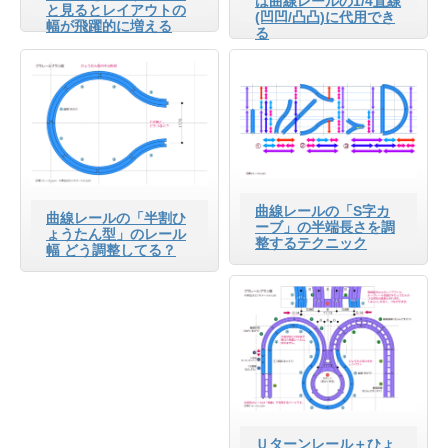
は曲線レールの1/4直線
と見るとレイアウトの
(凹凹/凸凸)に代用でき
幅が飛躍的に増える
る
曲線レールの「S字カ
曲線レールの「半割ひ
ーブ」の半端長さを調
ょうたん型」のレール
整するテクニック
幅 どう調整してる？
Ｕターンレール＋ひょ