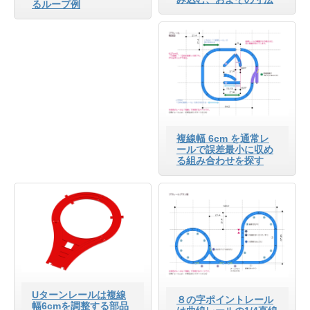
るループ例
複線幅 6cm を通常レ
ールで誤差最小に収め
る組み合わせを探す
Uターンレールは複線
８の字ポイントレール
幅6cmを調整する部品