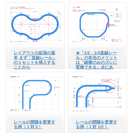
レイアウトの拡張の基
★「1/2，1/4直線レー
本 まず「直線レール」
ル」の本当のメリット
の１セットを挿入する
は「縦横のみのズレに
ことから
変換できる」点にあ
る！
レールの間隔を変更す
レールの間隔を変更す
る例（１対２）
る例（１対 1/2 ）