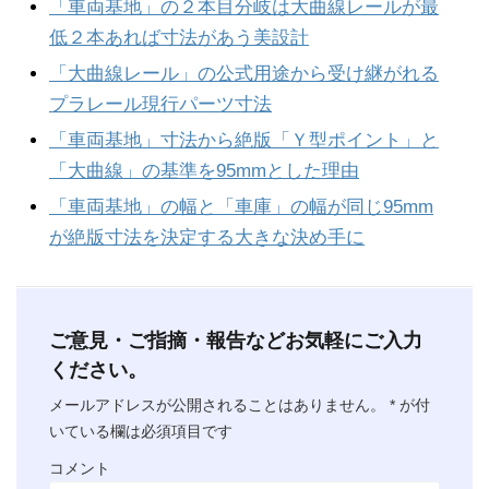
「車両基地」の２本目分岐は大曲線レールが最
低２本あれば寸法があう美設計
「大曲線レール」の公式用途から受け継がれる
プラレール現行パーツ寸法
「車両基地」寸法から絶版「Ｙ型ポイント」と
「大曲線」の基準を95mmとした理由
「車両基地」の幅と「車庫」の幅が同じ95mm
が絶版寸法を決定する大きな決め手に
ご意見・ご指摘・報告などお気軽にご入力
ください。
メールアドレスが公開されることはありません。
*
が付
いている欄は必須項目です
コメント