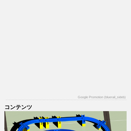
Google Promotion (bluerail_sideb)
コンテンツ