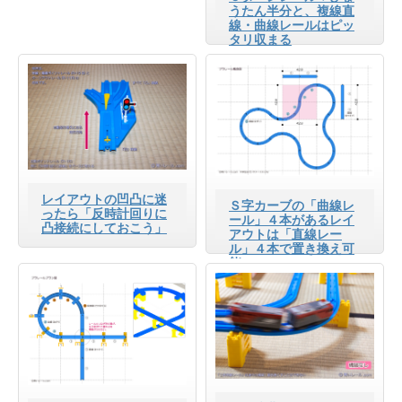
うたん半分と、複線直
線・曲線レールはピッ
タリ収まる
レイアウトの凹凸に迷
Ｓ字カーブの「曲線レ
ったら「反時計回りに
ール」４本があるレイ
凸接続にしておこう」
アウトは「直線レー
ル」４本で置き換え可
能