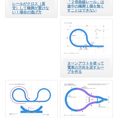
「２倍曲線レール」は
レールがクロス（直
途中の橋脚１個を無く
交）して橋脚が置けな
すことはできない
い！場合の逃げ方
ターンアウトを使って
電車の方向を戻すルー
プを作る