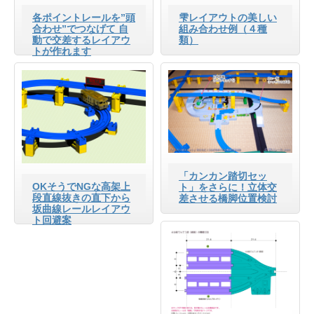
各ポイントレールを”頭
雫レイアウトの美しい
合わせ”でつなげて 自
組み合わせ例（４種
動で交差するレイアウ
類）
トが作れます
「カンカン踏切セッ
OKそうでNGな高架上
ト」をさらに！立体交
段直線抜きの直下から
差させる橋脚位置検討
坂曲線レールレイアウ
ト回避案