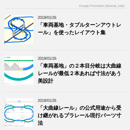
Google Promotion (bluerail_side)
2019/01/26
「車両基地・タブルターンアウトレ
ール」を使ったレイアウト集
2019/01/26
「車両基地」の２本目分岐は大曲線
レールが最低２本あれば寸法があう
美設計
2019/01/26
「大曲線レール」の公式用途から受
け継がれるプラレール現行パーツ寸
法