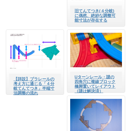
旧てんてつき(４分岐)
に偶然、絶妙な調整可
能寸法が存在する
Uターンレール・謎の
【詳説】プラレールの
四角穴に複線ブロック
考え方に通じる「４分
橋脚置いてレイアウト
岐てんてつき」半端寸
（謎は解決済）
法調整の流れ