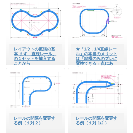
レイアウトの拡張の基
★「1/2，1/4直線レー
本 まず「直線レール」
ル」の本当のメリット
の１セットを挿入する
は「縦横のみのズレに
ことから
変換できる」点にあ
る！
レールの間隔を変更す
レールの間隔を変更す
る例（１対２）
る例（１対 1/2 ）