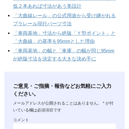
低２本あれば寸法があう美設計
「大曲線レール」の公式用途から受け継がれる
プラレール現行パーツ寸法
「車両基地」寸法から絶版「Ｙ型ポイント」と
「大曲線」の基準を95mmとした理由
「車両基地」の幅と「車庫」の幅が同じ95mm
が絶版寸法を決定する大きな決め手に
ご意見・ご指摘・報告などお気軽にご入力
ください。
メールアドレスが公開されることはありません。
*
が付
いている欄は必須項目です
コメント