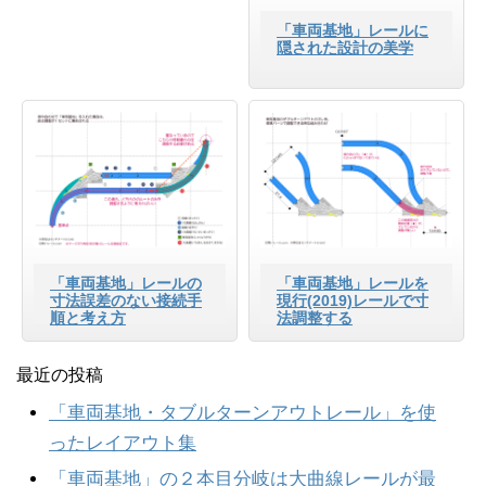
「車両基地」レールに
隠された設計の美学
「車両基地」レールの
「車両基地」レールを
寸法誤差のない接続手
現行(2019)レールで寸
順と考え方
法調整する
最近の投稿
「車両基地・タブルターンアウトレール」を使
ったレイアウト集
「車両基地」の２本目分岐は大曲線レールが最