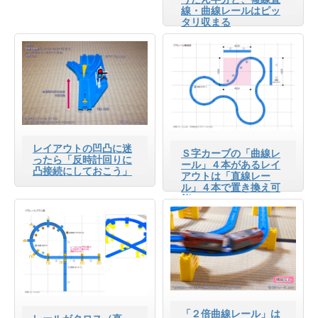
線・曲線レールはピッ
タリ収まる
レイアウトの凹凸に迷
Ｓ字カーブの「曲線レ
ったら「反時計回りに
ール」４本があるレイ
凸接続にしておこう」
アウトは「直線レー
ル」４本で置き換え可
能
「２倍曲線レール」は