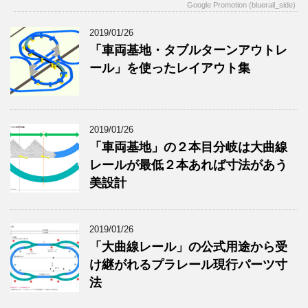
Google Promotion (bluerail_side)
2019/01/26
「車両基地・タブルターンアウトレ
ール」を使ったレイアウト集
2019/01/26
「車両基地」の２本目分岐は大曲線
レールが最低２本あれば寸法があう
美設計
2019/01/26
「大曲線レール」の公式用途から受
け継がれるプラレール現行パーツ寸
法