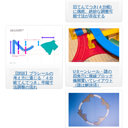
旧てんてつき(４分岐)
に偶然、絶妙な調整可
能寸法が存在する
Uターンレール・謎の
【詳説】プラレールの
四角穴に複線ブロック
考え方に通じる「４分
橋脚置いてレイアウト
岐てんてつき」半端寸
（謎は解決済）
法調整の流れ