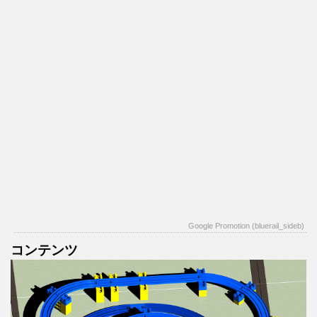
Google Promotion (bluerail_sideb)
コンテンツ