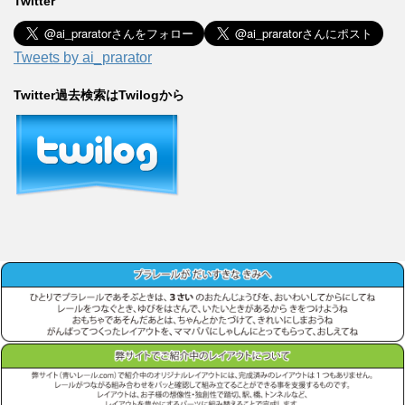
Twitter
Tweets by ai_prarator
Twitter過去検索はTwilogから