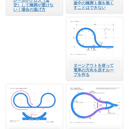
レールがクロス（直
途中の橋脚１個を無く
交）して橋脚が置けな
すことはできない
い！場合の逃げ方
ターンアウトを使って
電車の方向を戻すルー
プを作る