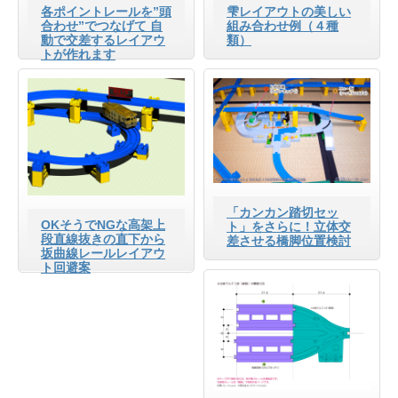
各ポイントレールを”頭
雫レイアウトの美しい
合わせ”でつなげて 自
組み合わせ例（４種
動で交差するレイアウ
類）
トが作れます
「カンカン踏切セッ
OKそうでNGな高架上
ト」をさらに！立体交
段直線抜きの直下から
差させる橋脚位置検討
坂曲線レールレイアウ
ト回避案