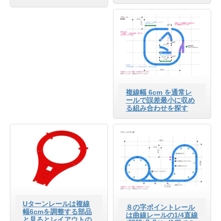
複線幅 6cm を通常レ
ールで誤差最小に収め
る組み合わせを探す
Uターンレールは複線
８の字ポイントレール
幅6cmを調整する部品
は曲線レールの1/4直線
と見るとレイアウトの