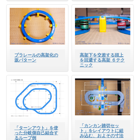
プラレールの高架化の
高架下を交差する頭上
坂パターン
を回避する高架 ６テク
ニック
「カンカン踏切セッ
「ターンアウト」を使
ト」をレイアウトに組
った分岐側自己結合す
み込む、およその寸法
るループ例