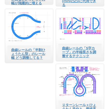
(凹凹/凸凸)に代用でき
幅が飛躍的に増える
る
曲線レールの「S字カ
曲線レールの「半割ひ
ーブ」の半端長さを調
ょうたん型」のレール
整するテクニック
幅 どう調整してる？
Ｕターンレール＋ひょ
うたん半分と、複線直