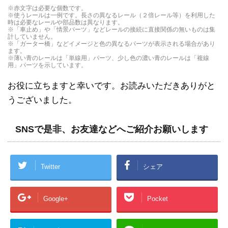
直線レールから分かれるレールです。曲がったレー
※赤文字は必要な個数です。
※使うレールは一例です。長さの異なるレール（２倍レール等）を利用した
ルは曲線レール１本と同じ長さです。
時は必要なレールや部品数は異なります。
※「車止め」や「情景パーツ」などレールの接続に直接関係の無いものは集
計していません。
※「ガーター橋」などイメージと色の異なるパーツが表示される場合があり
ます。
※薄い青のレールは「単線用」パーツ、少し色の濃い青のレールは「複線
用」パーツを示しています。
お役に立ちますと幸いです。お読みいただきありがと
うございました。
SNSで是非、お友達などへご紹介お願いします
Twitter
シェア
Google+
Pocket