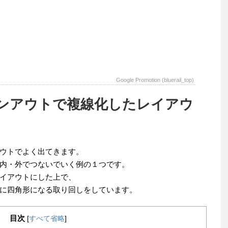
Google Promotion (bluerail_top)
ンアウトで複線化したレイアウ
ウトでよく出てきます。
内・外でつないでいく例の１つです。
イアウトにした上で、
に四角形になる取り回しをしています。
目次
[
すべて省略
]