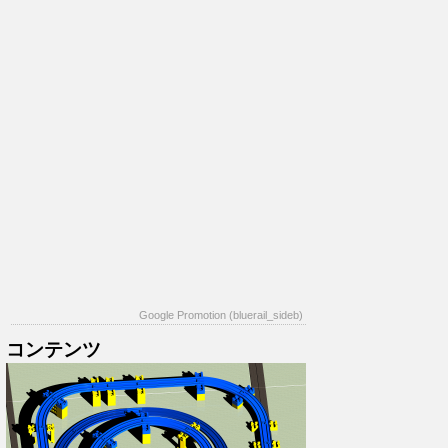
Google Promotion (bluerail_sideb)
コンテンツ