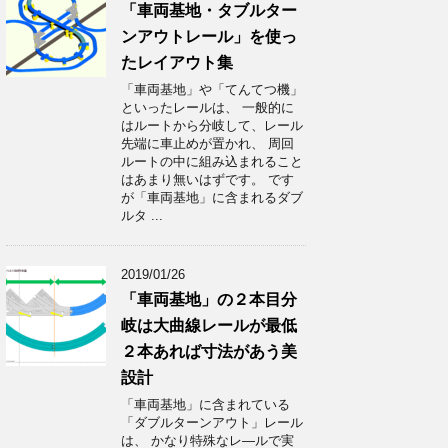
「車両基地・タブルター
ンアウトレール」を使っ
たレイアウト集
「車両基地」や「てんてつ機」
といったレールは、 一般的に
はルートから分岐して、レール
先端に車止めが置かれ、 周回
ルートの中に組み込まれること
はあまり無いはずです。 です
が「車両基地」に含まれるダブ
ルタ ...
2019/01/26
「車両基地」の２本目分
岐は大曲線レールが最低
２本あれば寸法があう美
設計
「車両基地」に含まれている
「ダブルターンアウト」レール
は、 かなり特殊なレ―ルで実