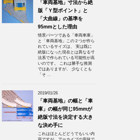
「車両基地」寸法から絶
版「Ｙ型ポイント」と
「大曲線」の基準を
95mmとした理由
情景パーツである「車両車庫」
と「車両基地」この２つが作ら
れているサイズは、 実は既に
絶版になった現在とは異なる寸
法系で作られている可能性が高
いのです。 これは勝手な推測
ではありますが、 少なくとも
「そ ...
2019/01/26
「車両基地」の幅と「車
庫」の幅が同じ95mmが
絶版寸法を決定する大き
な決め手に
これはほとんどどうでもいい内
容ですが、アーカイブの意味で