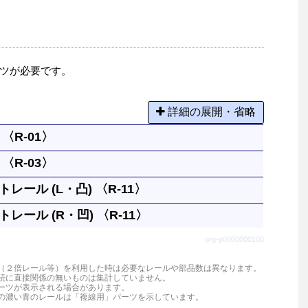
ツが必要です。
詳細の展開・省略
〈R-01〉
〈R-03〉
の基本になる長さです。
レール (L・凸) 〈R-11〉
１本と同じです。円には８本必要です。
レール (R・凹) 〈R-11〉
。曲がったレールは曲線レール１本と同じ長さです。
org-p0000000100
。曲がったレールは曲線レール１本と同じ長さです。
（２倍レール等）を利用した時は必要なレールや部品数は異なります。
続に直接関係の無いものは集計していません。
ーツが表示される場合があります。
の濃い青のレールは「複線用」パーツを示しています。