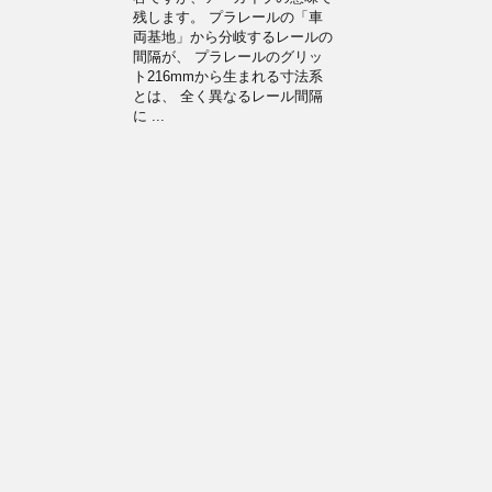
残します。 プラレールの「車
両基地」から分岐するレールの
間隔が、 プラレールのグリッ
ト216mmから生まれる寸法系
とは、 全く異なるレール間隔
に ...