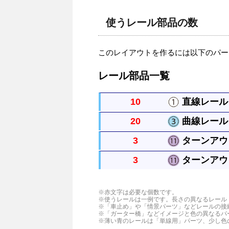
使うレール部品の数
このレイアウトを作るには以下のパー
レール部品一覧
10
直線レール 
20
曲線レール 
まっすぐなレールですべてのレール
3
ターンアウト
曲がったレールで半径は直線レール
3
ターンアウト
直線レールから分かれるレールです
直線レールから分かれるレールです
※赤文字は必要な個数です。
※使うレールは一例です。長さの異なるレール
※「車止め」や「情景パーツ」などレールの接
※「ガーター橋」などイメージと色の異なるパ
※薄い青のレールは「単線用」パーツ、少し色