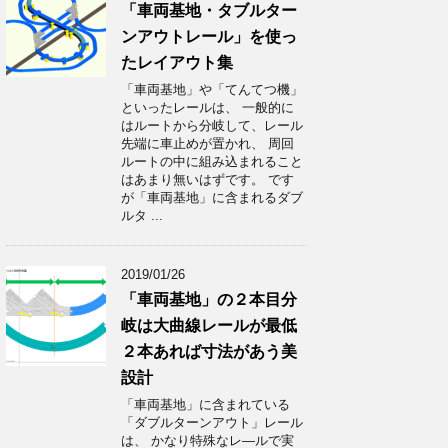
「車両基地・タブルター
ンアウトレール」を使っ
たレイアウト集
「車両基地」や「てんてつ機」
といったレールは、 一般的に
はルートから分岐して、レール
先端に車止めが置かれ、 周回
ルートの中に組み込まれること
はあまり無いはずです。 です
が「車両基地」に含まれるダブ
ルタ ...
2019/01/26
「車両基地」の２本目分
岐は大曲線レールが最低
２本あれば寸法があう美
設計
「車両基地」に含まれている
「ダブルターンアウト」レール
は、 かなり特殊なレ―ルで実