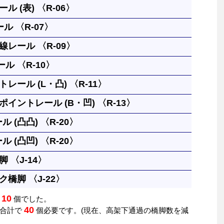
ル (表) 〈R-06〉
クの高さまで上げられます。両面使う事ができます。
ル 〈R-07〉
んが、上る方向に向かって凸を表として区別していま
クの高さまで上げられます。両面使う事ができます。
レール 〈R-09〉
んが、上る方向に向かって凸を表として区別していま
ぐなレールです。
ル 〈R-10〉
ルを１本だけ使う場合のレールです。
レール (L・凸) 〈R-11〉
させるレールです。
イントレール (B・凹) 〈R-13〉
。曲がったレールは曲線レール１本と同じ長さです。
ル (凸凸) 〈R-20〉
るレールです。
ル (凸凹) 〈R-20〉
ぐなレールです。つなぎ目が凸凸、凸凹、凹凹になった３
 〈J-14〉
ぐなレールです。つなぎ目が凸凸、凸凹、凹凹になった３
橋脚 〈J-22〉
ささえます。上に何段も重ねることができます。
10
は
個でした。
ささえます。上に何段も重ねることができます。
40
は合計で
個必要です。(現在、高架下通過の橋脚数を減