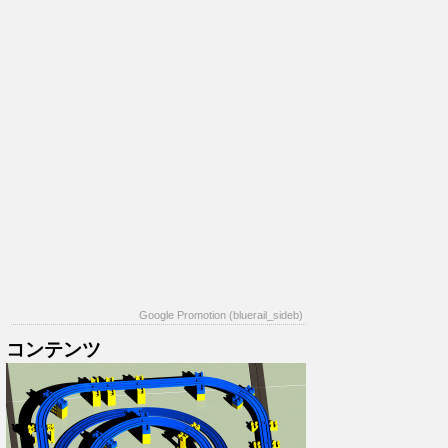
Google Promotion (bluerail_sideb)
コンテンツ