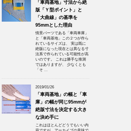
「車両基地」寸法から絶
版「Ｙ型ポイント」と
「大曲線」の基準を
95mmとした理由
情景パーツである「車両車庫」
と「車両基地」この２つが作ら
れているサイズは、 実は既に
絶版になった現在とは異なる寸
法系で作られている可能性が高
いのです。 これは勝手な推測
ではありますが、 少なくとも
「そ ...
2019/01/26
「車両基地」の幅と「車
庫」の幅が同じ95mmが
絶版寸法を決定する大き
な決め手に
これはほとんどどうでもいい内
容ですが、アーカイブの意味で