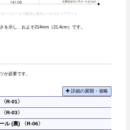
Ｕターンレールで解決し通常レールでレイアウト１
示し、およそ214mm（21.4cm）です。
ツが必要です。
詳細の展開・省略
〈R-01〉
〈R-03〉
の基本になる長さです。
ル (裏) 〈R-06〉
１本と同じです。円には８本必要です。