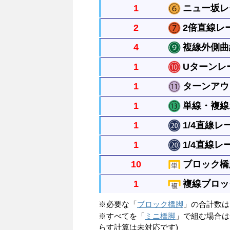
1
ニュー坂レー
直線レール２本の長さで橋脚ブロッ
2
2倍直線レー
（パーツに表裏の決まりはありませ
直線レール２本の長さで橋脚ブロッ
す）
4
複線外側曲線
（パーツに表裏の決まりはありませ
直線レール２本の長さのある真っす
す）
1
Uターンレー
複線曲線レール外側の長い方のレー
1
ターンアウト
複線レール幅とつないで、Uターン
1
単線・複線ポ
直線レールから分かれるレールです
1
1/4直線レー
１本のレールから複線レールに分け
1
1/4直線レー
直線レールの1/4の長さの真っす
10
ブロック橋脚
種類があります。
直線レールの1/4の長さの真っす
1
複線ブロック
種類があります。
単線の高架をつくるときにレールを
※必要な「
ブロック橋脚
」の合計数
複線の高架をつくるときにレールを
※すべてを「
ミニ橋脚
」で組む場合
らす計算は未対応です)