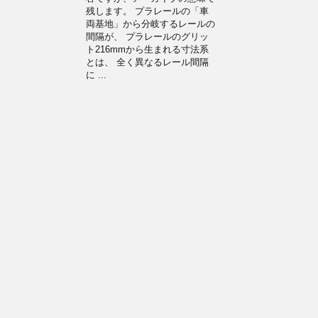
残します。 プラレールの「車
両基地」から分岐するレールの
間隔が、 プラレールのグリッ
ト216mmから生まれる寸法系
とは、 全く異なるレール間隔
に ...