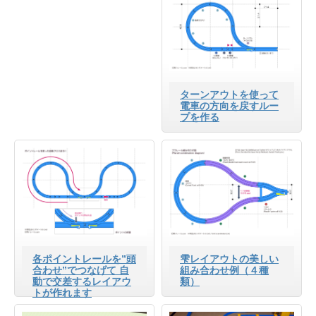
ターンアウトを使って
電車の方向を戻すルー
プを作る
各ポイントレールを”頭
雫レイアウトの美しい
合わせ”でつなげて 自
組み合わせ例（４種
動で交差するレイアウ
類）
トが作れます