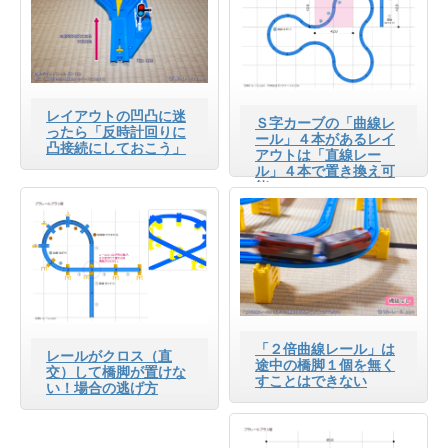
レイアウトの凹凸に迷
Ｓ字カーブの「曲線レ
ったら「反時計回りに
ール」４本があるレイ
凸接続にしておこう」
アウトは「直線レー
ル」４本で置き換え可
能
「２倍曲線レール」は
レールがクロス（直
途中の橋脚１個を無く
交）して橋脚が置けな
すことはできない
い！場合の逃げ方