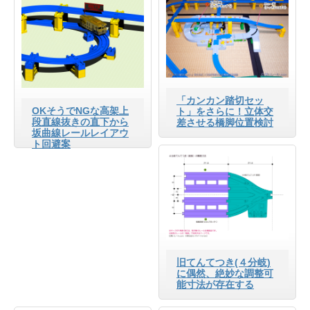
「カンカン踏切セッ
OKそうでNGな高架上
ト」をさらに！立体交
段直線抜きの直下から
差させる橋脚位置検討
坂曲線レールレイアウ
ト回避案
旧てんてつき(４分岐)
に偶然、絶妙な調整可
能寸法が存在する