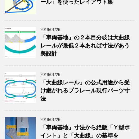
ール」を使ったレイアウト集
2019/01/26
「車両基地」の２本目分岐は大曲線
レールが最低２本あれば寸法があう
美設計
2019/01/26
「大曲線レール」の公式用途から受
け継がれるプラレール現行パーツ寸
法
2019/01/26
「車両基地」寸法から絶版「Ｙ型ポ
イント」と「大曲線」の基準を