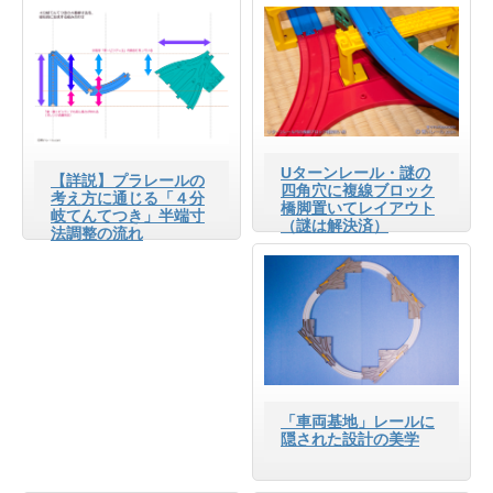
Uターンレール・謎の
【詳説】プラレールの
四角穴に複線ブロック
考え方に通じる「４分
橋脚置いてレイアウト
岐てんてつき」半端寸
（謎は解決済）
法調整の流れ
「車両基地」レールに
隠された設計の美学