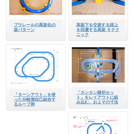
プラレールの高架化の
高架下を交差する頭上
坂パターン
を回避する高架 ６テク
ニック
「カンカン踏切セッ
「ターンアウト」を使
ト」をレイアウトに組
った分岐側自己結合す
み込む、およその寸法
るループ例