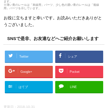
ます。
※薄い青のレールは「単線用」パーツ、少し色の濃い青のレールは「複線
用」パーツを示しています。
お役に立ちますと幸いです。お読みいただきありがと
うございました。
SNSで是非、お友達などへご紹介お願いします
Twitter
シェア
Google+
Pocket
B!
はてブ
LINE
更新日：
2018-10-31