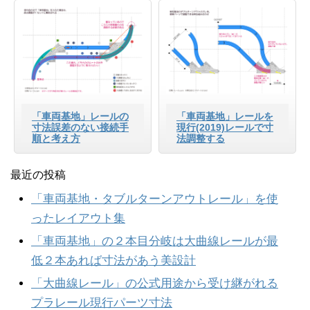
「車両基地」レールの
「車両基地」レールを
寸法誤差のない接続手
現行(2019)レールで寸
順と考え方
法調整する
最近の投稿
「車両基地・タブルターンアウトレール」を使
ったレイアウト集
「車両基地」の２本目分岐は大曲線レールが最
低２本あれば寸法があう美設計
「大曲線レール」の公式用途から受け継がれる
プラレール現行パーツ寸法