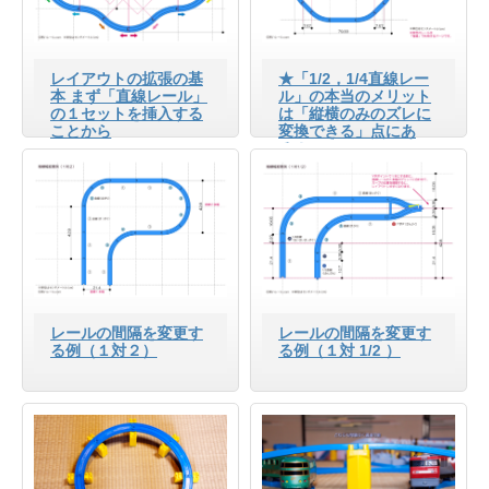
レイアウトの拡張の基
★「1/2，1/4直線レー
本 まず「直線レール」
ル」の本当のメリット
の１セットを挿入する
は「縦横のみのズレに
ことから
変換できる」点にあ
る！
レールの間隔を変更す
レールの間隔を変更す
る例（１対２）
る例（１対 1/2 ）