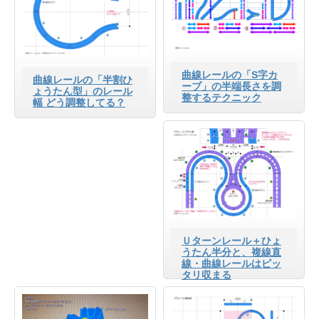
曲線レールの「S字カ
曲線レールの「半割ひ
ーブ」の半端長さを調
ょうたん型」のレール
整するテクニック
幅 どう調整してる？
Ｕターンレール＋ひょ
うたん半分と、複線直
線・曲線レールはピッ
タリ収まる