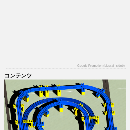
Google Promotion (bluerail_sideb)
コンテンツ