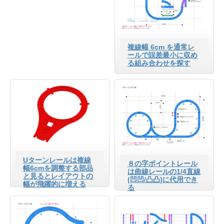
複線幅 6cm を通常レ
ールで誤差最小に収め
る組み合わせを探す
Uターンレールは複線
８の字ポイントレール
幅6cmを調整する部品
は曲線レールの1/4直線
と見るとレイアウトの
(凹凹/凸凸)に代用でき
幅が飛躍的に増える
る