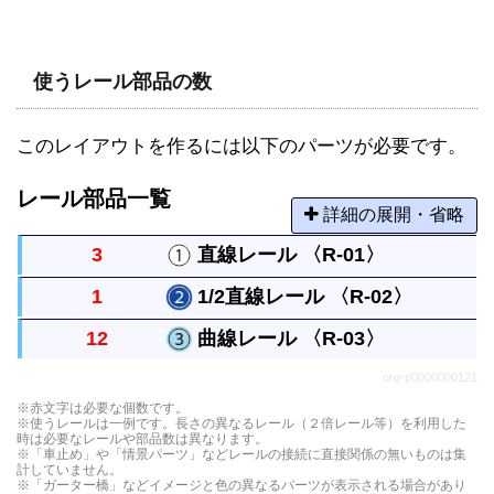
使うレール部品の数
このレイアウトを作るには以下のパーツが必要です。
レール部品一覧
詳細の展開・省略
3
直線レール 〈R-01〉
1
1/2直線レール 〈R-02〉
まっすぐなレールですべてのレールの基本になる長
12
曲線レール 〈R-03〉
さです。
直線レールの半分の長さのまっすぐなレールです。
org-p0000000121
曲がったレールで半径は直線レール１本と同じで
※赤文字は必要な個数です。
※使うレールは一例です。長さの異なるレール（２倍レール等）を利用した
す。円には８本必要です。
時は必要なレールや部品数は異なります。
※「車止め」や「情景パーツ」などレールの接続に直接関係の無いものは集
計していません。
※「ガーター橋」などイメージと色の異なるパーツが表示される場合があり