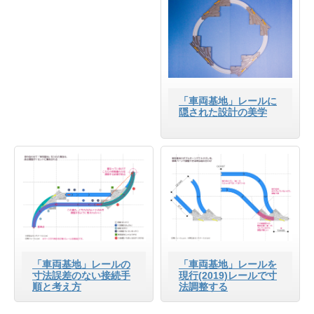
「車両基地」レールに
隠された設計の美学
「車両基地」レールの
「車両基地」レールを
寸法誤差のない接続手
現行(2019)レールで寸
順と考え方
法調整する