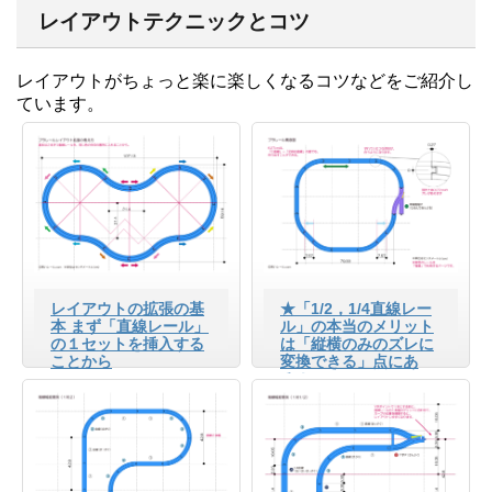
レイアウトテクニックとコツ
レイアウトがちょっと楽に楽しくなるコツなどをご紹介し
ています。
レイアウトの拡張の基
★「1/2，1/4直線レー
本 まず「直線レール」
ル」の本当のメリット
の１セットを挿入する
は「縦横のみのズレに
ことから
変換できる」点にあ
る！