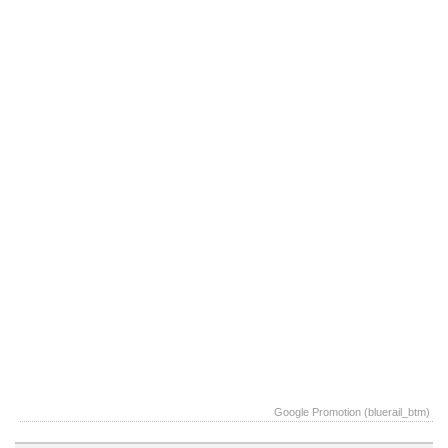
Google Promotion (bluerail_btm)