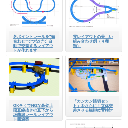
各ポイントレールを”頭
雫レイアウトの美しい
合わせ”でつなげて 自
組み合わせ例（４種
動で交差するレイアウ
類）
トが作れます
「カンカン踏切セッ
OKそうでNGな高架上
ト」をさらに！立体交
段直線抜きの直下から
差させる橋脚位置検討
坂曲線レールレイアウ
ト回避案