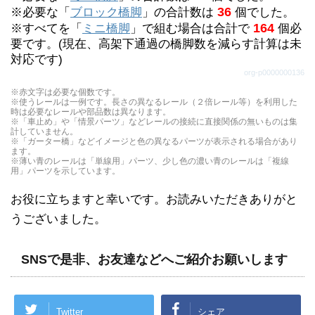
ブロック橋脚の代わりになります。（重ねた個数別
坂曲線レールの下において使います。４個重ねると
36
※必要な「
ブロック橋脚
」の合計数は
個でした。
で表示しています。）
164
※すべてを「
ミニ橋脚
」で組む場合は合計で
個必
ブロック橋脚の代わりになります。（重ねた個数別
要です。(現在、高架下通過の橋脚数を減らす計算は未
で表示しています。）
対応です)
org-p0000000136
※赤文字は必要な個数です。
※使うレールは一例です。長さの異なるレール（２倍レール等）を利用した
時は必要なレールや部品数は異なります。
※「車止め」や「情景パーツ」などレールの接続に直接関係の無いものは集
計していません。
※「ガーター橋」などイメージと色の異なるパーツが表示される場合があり
ます。
※薄い青のレールは「単線用」パーツ、少し色の濃い青のレールは「複線
用」パーツを示しています。
お役に立ちますと幸いです。お読みいただきありがと
うございました。
SNSで是非、お友達などへご紹介お願いします
Twitter
シェア