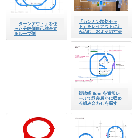
「カンカン踏切セッ
「ターンアウト」を使
ト」をレイアウトに組
った分岐側自己結合す
み込む、およその寸法
るループ例
複線幅 6cm を通常レ
ールで誤差最小に収め
る組み合わせを探す