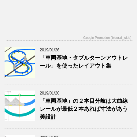
Google Promotion (bluerail_side)
2019/01/26
「車両基地・タブルターンアウトレ
ール」を使ったレイアウト集
2019/01/26
「車両基地」の２本目分岐は大曲線
レールが最低２本あれば寸法があう
美設計