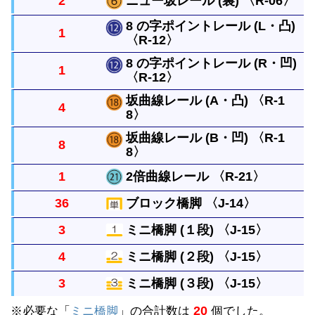
2
ニュー坂レール (裏) 〈R-06〉
さです。
曲がったレールで半径は直線レール１本と同じで
8 の字ポイントレール (L・凸)
1
す。円には８本必要です。
〈R-12〉
直線レール２本の長さで橋脚ブロックの高さまで上
げられます。両面使う事ができます。（パーツに表
8 の字ポイントレール (R・凹)
1
〈R-12〉
左右に分かれる曲線レール２本を背中合わせにした
裏の決まりはありませんが、上る方向に向かって凸
レールです。
坂曲線レール (A・凸) 〈R-1
を表として区別しています）
4
8〉
左右に分かれる曲線レール２本を背中合わせにした
レールです。
坂曲線レール (B・凹) 〈R-1
8
8〉
曲線レールと同じ長さで１本ずつ坂を作るレールで
す。ブロック橋脚１個の高さに上げるには４本必要
1
2倍曲線レール 〈R-21〉
曲線レールと同じ長さで１本ずつ坂を作るレールで
です。
36
ブロック橋脚 〈J-14〉
す。ブロック橋脚１個の高さに上げるには４本必要
曲線レール２本分の長さで、４本合わせると円にな
3
ミニ橋脚 (１段) 〈J-15〉
です。
ります。
単線の高架をつくるときにレールをささえます。上
4
ミニ橋脚 (２段) 〈J-15〉
に何段も重ねることができます。
坂曲線レールの下において使います。４個重ねると
3
ミニ橋脚 (３段) 〈J-15〉
ブロック橋脚の代わりになります。（重ねた個数別
坂曲線レールの下において使います。４個重ねると
20
※必要な「
で表示しています。）
ミニ橋脚
」の合計数は
個でした。