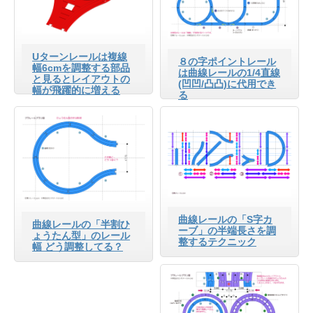
Uターンレールは複線
８の字ポイントレール
幅6cmを調整する部品
は曲線レールの1/4直線
と見るとレイアウトの
(凹凹/凸凸)に代用でき
幅が飛躍的に増える
る
曲線レールの「S字カ
曲線レールの「半割ひ
ーブ」の半端長さを調
ょうたん型」のレール
整するテクニック
幅 どう調整してる？