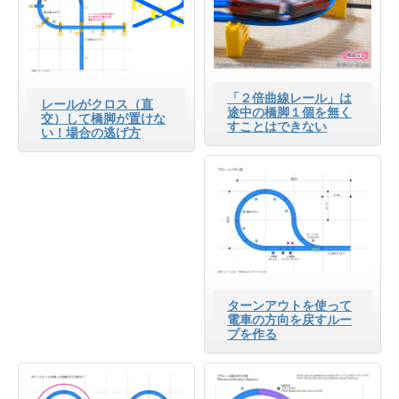
「２倍曲線レール」は
レールがクロス（直
途中の橋脚１個を無く
交）して橋脚が置けな
すことはできない
い！場合の逃げ方
ターンアウトを使って
電車の方向を戻すルー
プを作る