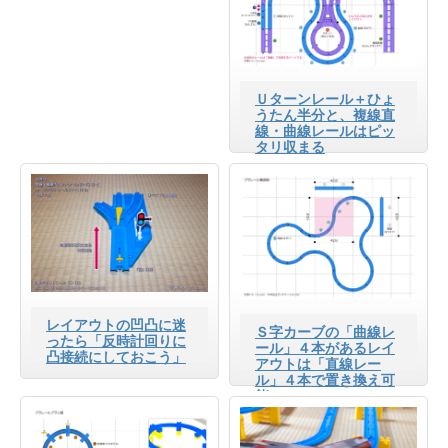
Ｕターンレール＋ひょ
うたん半分と、複線直
線・曲線レールはピッ
タリ収まる
レイアウトの凹凸に迷
Ｓ字カーブの「曲線レ
ったら「反時計回りに
ール」４本があるレイ
凸接続にしておこう」
アウトは「直線レー
ル」４本で置き換え可
能