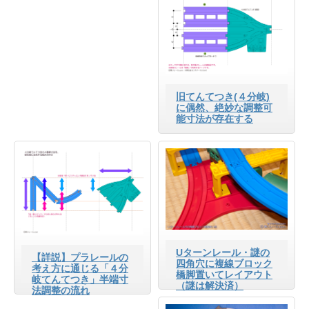
旧てんてつき(４分岐)
に偶然、絶妙な調整可
能寸法が存在する
Uターンレール・謎の
【詳説】プラレールの
四角穴に複線ブロック
考え方に通じる「４分
橋脚置いてレイアウト
岐てんてつき」半端寸
（謎は解決済）
法調整の流れ