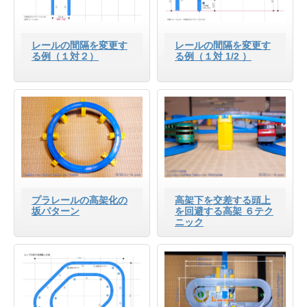
レールの間隔を変更す
レールの間隔を変更す
る例（１対２）
る例（１対 1/2 ）
プラレールの高架化の
高架下を交差する頭上
坂パターン
を回避する高架 ６テク
ニック