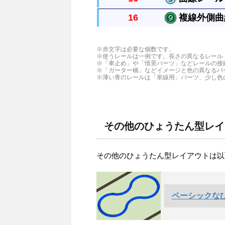
16
複線外側曲線
曲がったレールで半径は直線レール
複線曲線レール外側の長い方のレー
※赤文字は必要な個数です。
※使うレールは一例です。長さの異なるレール
※「車止め」や「情景パーツ」などレールの接
※「ガーター橋」などイメージと色の異なるパ
※薄い青のレールは「単線用」パーツ、少し色
その他のひょうたん型レイ
その他のひょうたん型レイアウトは以
ベーシックなひ