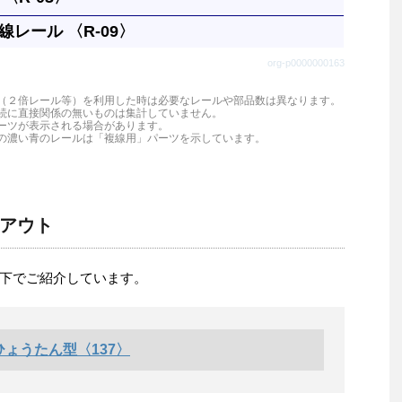
レール 〈R-09〉
１本と同じです。円には８本必要です。
org-p0000000163
ルを１本だけ使う場合のレールです。
（２倍レール等）を利用した時は必要なレールや部品数は異なります。
続に直接関係の無いものは集計していません。
ーツが表示される場合があります。
の濃い青のレールは「複線用」パーツを示しています。
アウト
下でご紹介しています。
ょうたん型〈137〉