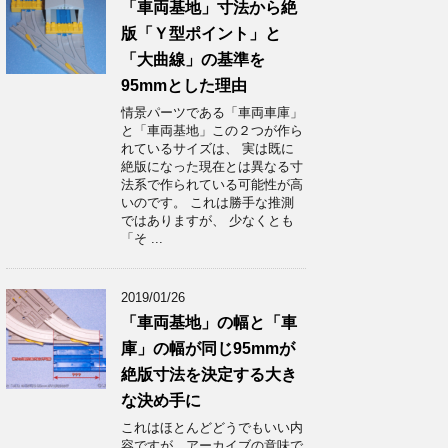
「車両基地」寸法から絶
版「Ｙ型ポイント」と
「大曲線」の基準を
95mmとした理由
情景パーツである「車両車庫」
と「車両基地」この２つが作ら
れているサイズは、 実は既に
絶版になった現在とは異なる寸
法系で作られている可能性が高
いのです。 これは勝手な推測
ではありますが、 少なくとも
「そ ...
2019/01/26
「車両基地」の幅と「車
庫」の幅が同じ95mmが
絶版寸法を決定する大き
な決め手に
これはほとんどどうでもいい内
容ですが、アーカイブの意味で