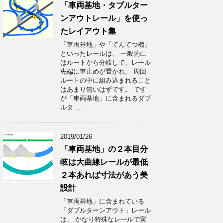
「車両基地・タブルター
ンアウトレール」を使っ
たレイアウト集
「車両基地」や「てんてつ機」
といったレールは、 一般的に
はルートから分岐して、レール
先端に車止めが置かれ、 周回
ルートの中に組み込まれること
はあまり無いはずです。 です
が「車両基地」に含まれるダブ
ルタ ...
2019/01/26
「車両基地」の２本目分
岐は大曲線レールが最低
２本あれば寸法があう美
設計
「車両基地」に含まれている
「ダブルターンアウト」レール
は、 かなり特殊なレ―ルで実