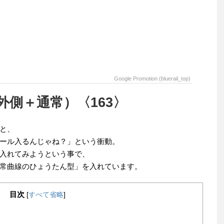
Google Promotion (bluerail_top)
側＋通常）〈163〉
と、
ール入るんじゃね？」という衝動。
入れてみようという事で、
常曲線のひょうたん型」を入れています。
目次
[
すべて省略
]