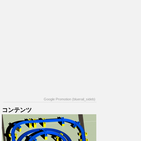
Google Promotion (bluerail_sideb)
コンテンツ