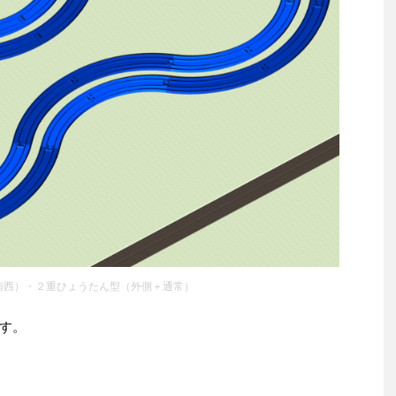
南西）・２重ひょうたん型（外側＋通常）
す。