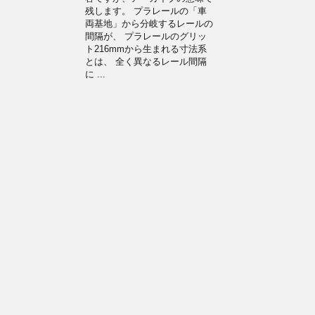
残します。 プラレールの「車
両基地」から分岐するレールの
間隔が、 プラレールのグリッ
ト216mmから生まれる寸法系
とは、 全く異なるレール間隔
に ...