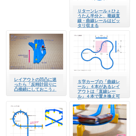
Ｕターンレール＋ひょ
うたん半分と、複線直
線・曲線レールはピッ
タリ収まる
レイアウトの凹凸に迷
Ｓ字カーブの「曲線レ
ったら「反時計回りに
ール」４本があるレイ
凸接続にしておこう」
アウトは「直線レー
ル」４本で置き換え可
能