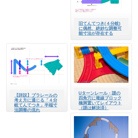
旧てんてつき(４分岐)
に偶然、絶妙な調整可
能寸法が存在する
Uターンレール・謎の
【詳説】プラレールの
四角穴に複線ブロック
考え方に通じる「４分
橋脚置いてレイアウト
岐てんてつき」半端寸
（謎は解決済）
法調整の流れ