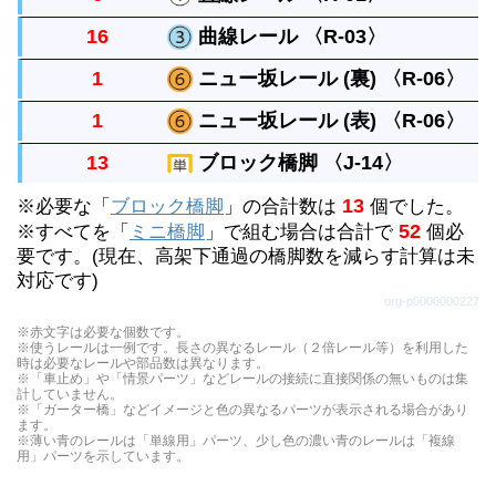
16
曲線レール 〈R-03〉
まっすぐなレールですべてのレールの基本になる長
1
ニュー坂レール (裏) 〈R-06〉
さです。
曲がったレールで半径は直線レール１本と同じで
1
ニュー坂レール (表) 〈R-06〉
す。円には８本必要です。
直線レール２本の長さで橋脚ブロックの高さまで上
13
ブロック橋脚 〈J-14〉
げられます。両面使う事ができます。（パーツに表
直線レール２本の長さで橋脚ブロックの高さまで上
13
※必要な「
裏の決まりはありませんが、上る方向に向かって凸
ブロック橋脚
」の合計数は
個でした。
げられます。両面使う事ができます。（パーツに表
単線の高架をつくるときにレールをささえます。上
52
※すべてを「
ミニ橋脚
」で組む場合は合計で
個必
を表として区別しています）
裏の決まりはありませんが、上る方向に向かって凸
要です。(現在、高架下通過の橋脚数を減らす計算は未
に何段も重ねることができます。
を表として区別しています）
対応です)
org-p0000000227
※赤文字は必要な個数です。
※使うレールは一例です。長さの異なるレール（２倍レール等）を利用した
時は必要なレールや部品数は異なります。
※「車止め」や「情景パーツ」などレールの接続に直接関係の無いものは集
計していません。
※「ガーター橋」などイメージと色の異なるパーツが表示される場合があり
ます。
※薄い青のレールは「単線用」パーツ、少し色の濃い青のレールは「複線
用」パーツを示しています。