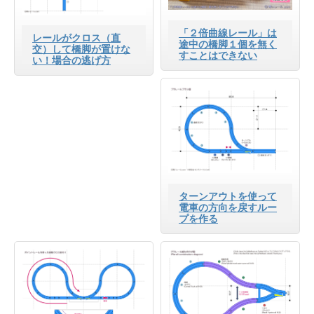
「２倍曲線レール」は
レールがクロス（直
途中の橋脚１個を無く
交）して橋脚が置けな
すことはできない
い！場合の逃げ方
ターンアウトを使って
電車の方向を戻すルー
プを作る