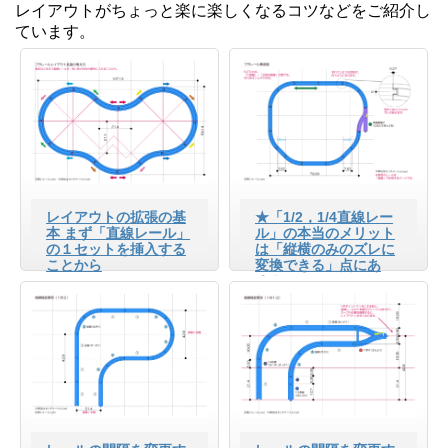
レイアウトがちょっと楽に楽しくなるコツなどをご紹介し
ています。
レイアウトの拡張の基
★「1/2，1/4直線レー
本 まず「直線レール」
ル」の本当のメリット
の１セットを挿入する
は「縦横のみのズレに
ことから
変換できる」点にあ
る！