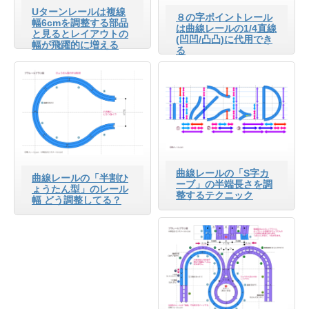
Uターンレールは複線
８の字ポイントレール
幅6cmを調整する部品
は曲線レールの1/4直線
と見るとレイアウトの
(凹凹/凸凸)に代用でき
幅が飛躍的に増える
る
曲線レールの「S字カ
曲線レールの「半割ひ
ーブ」の半端長さを調
ょうたん型」のレール
整するテクニック
幅 どう調整してる？