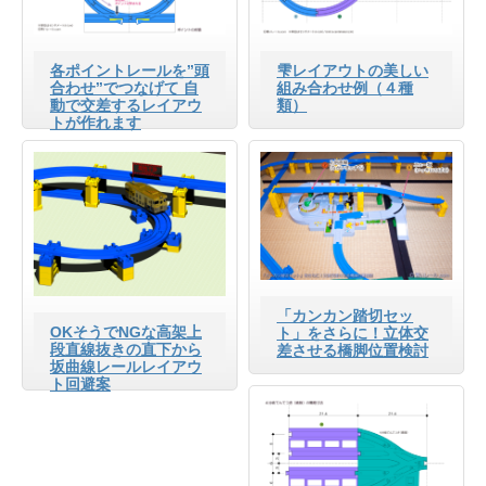
各ポイントレールを”頭
雫レイアウトの美しい
合わせ”でつなげて 自
組み合わせ例（４種
動で交差するレイアウ
類）
トが作れます
「カンカン踏切セッ
OKそうでNGな高架上
ト」をさらに！立体交
段直線抜きの直下から
差させる橋脚位置検討
坂曲線レールレイアウ
ト回避案