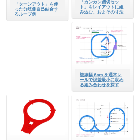
「カンカン踏切セッ
「ターンアウト」を使
ト」をレイアウトに組
った分岐側自己結合す
み込む、およその寸法
るループ例
複線幅 6cm を通常レ
ールで誤差最小に収め
る組み合わせを探す