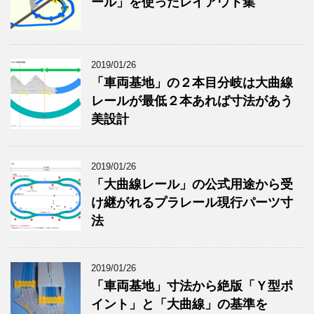
ール」を使ったレイアウト集
2019/01/26
「車両基地」の２本目分岐は大曲線
レールが最低２本あれば寸法があう
美設計
2019/01/26
「大曲線レール」の公式用途から受
け継がれるプラレール現行パーツ寸
法
2019/01/26
「車両基地」寸法から絶版「Ｙ型ポ
イント」と「大曲線」の基準を