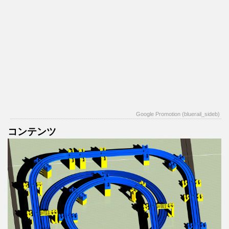
Google Promotion (bluerail_sideb)
コンテンツ