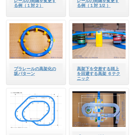
レールの間隔を変更す
レールの間隔を変更す
る例（１対２）
る例（１対 1/2 ）
プラレールの高架化の
高架下を交差する頭上
坂パターン
を回避する高架 ６テク
ニック