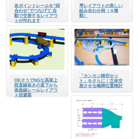
各ポイントレールを”頭
雫レイアウトの美しい
合わせ”でつなげて 自
組み合わせ例（４種
動で交差するレイアウ
類）
トが作れます
「カンカン踏切セッ
OKそうでNGな高架上
ト」をさらに！立体交
段直線抜きの直下から
差させる橋脚位置検討
坂曲線レールレイアウ
ト回避案