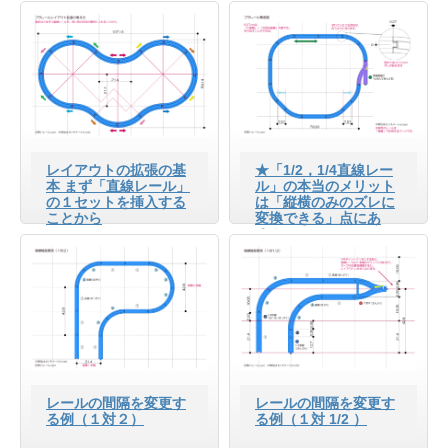
レイアウトの拡張の基
★「1/2，1/4直線レー
本 まず「直線レール」
ル」の本当のメリット
の１セットを挿入する
は「縦横のみのズレに
ことから
変換できる」点にあ
る！
レールの間隔を変更す
レールの間隔を変更す
る例（１対２）
る例（１対 1/2 ）