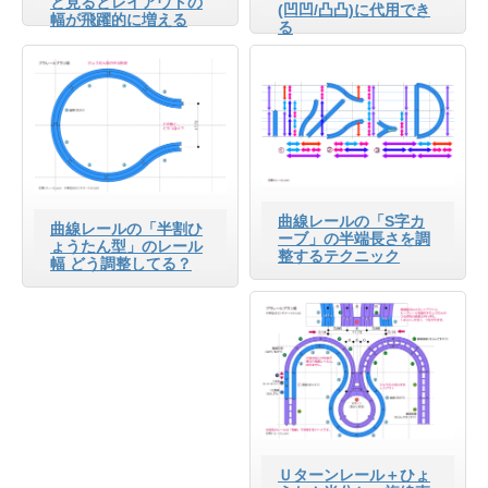
と見るとレイアウトの
(凹凹/凸凸)に代用でき
幅が飛躍的に増える
る
曲線レールの「S字カ
曲線レールの「半割ひ
ーブ」の半端長さを調
ょうたん型」のレール
整するテクニック
幅 どう調整してる？
Ｕターンレール＋ひょ