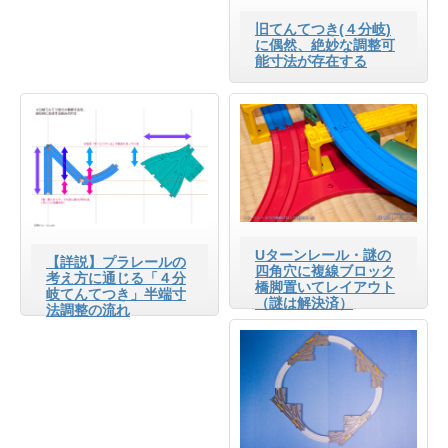
旧てんてつき(４分岐)
に偶然、絶妙な調整可
能寸法が存在する
Uターンレール・謎の
【詳説】プラレールの
四角穴に複線ブロック
考え方に通じる「４分
橋脚置いてレイアウト
岐てんてつき」半端寸
（謎は解決済）
法調整の流れ