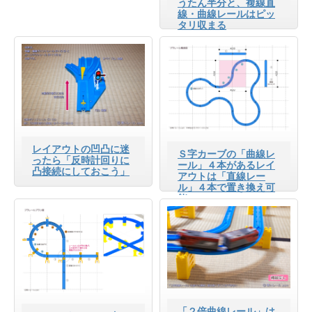
うたん半分と、複線直
線・曲線レールはピッ
タリ収まる
レイアウトの凹凸に迷
Ｓ字カーブの「曲線レ
ったら「反時計回りに
ール」４本があるレイ
凸接続にしておこう」
アウトは「直線レー
ル」４本で置き換え可
能
「２倍曲線レール」は