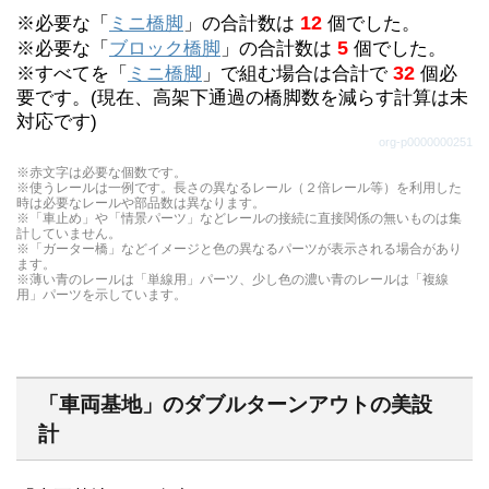
つないだ電車２つ（２編成）をとめておく基地で
で表示しています。）
12
※必要な「
ミニ橋脚
」の合計数は
個でした。
す。２つに分かれるダブルターンアウトレールと、
「ふくせんプラレール」が発売される前まで、複線
5
※必要な「
ブロック橋脚
」の合計数は
個でした。
基地専用のストップレール２個を使って車両基地を
32
※すべてを「
ミニ橋脚
」で組む場合は合計で
個必
レイアウトを作る場合に使用されていた曲線レール
作るのが一般的です。セットには他直線レール(グ
要です。(現在、高架下通過の橋脚数を減らす計算は未
で、複線外側曲線レール（R-09）の古いタイプで
対応です)
レー)、車止め(グレー)等が含まれています。
す。曲線の半径も複線外側曲線レール（R-09）よ
org-p0000000251
りも大きく曲がります。
※赤文字は必要な個数です。
※使うレールは一例です。長さの異なるレール（２倍レール等）を利用した
時は必要なレールや部品数は異なります。
※「車止め」や「情景パーツ」などレールの接続に直接関係の無いものは集
計していません。
※「ガーター橋」などイメージと色の異なるパーツが表示される場合があり
ます。
※薄い青のレールは「単線用」パーツ、少し色の濃い青のレールは「複線
用」パーツを示しています。
「車両基地」のダブルターンアウトの美設
計