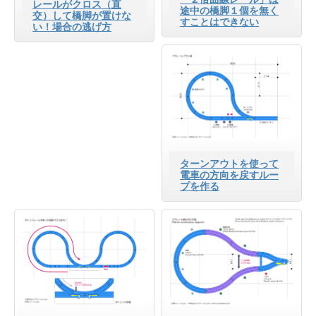
レールがクロス（直
途中の橋脚１個を無く
交）して橋脚が置けな
すことはできない
い！場合の逃げ方
ターンアウトを使って
電車の方向を戻すルー
プを作る