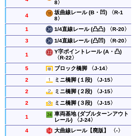
8〉
左右に分かれる曲線レール２本を背中合わせにした
レールです。
坂曲線レール (B・凹) 〈R-1
4
8〉
曲線レールと同じ長さで１本ずつ坂を作るレールで
す。ブロック橋脚１個の高さに上げるには４本必要
1
1/4直線レール (凸凸) 〈R-20〉
曲線レールと同じ長さで１本ずつ坂を作るレールで
です。
3
1/4直線レール (凸凹) 〈R-20〉
す。ブロック橋脚１個の高さに上げるには４本必要
直線レールの1/4の長さの真っすぐなレールです。
Y字ポイントレール (A・凸)
です。
1
つなぎ目が凸凸、凸凹、凹凹になった３種類があり
〈R-22〉
直線レールの1/4の長さの真っすぐなレールです。
ます。
つなぎ目が凸凸、凸凹、凹凹になった３種類があり
5
ブロック橋脚 〈J-14〉
1/2直線の長さの幅の２本のレールを単線とつなぐ
ます。
2
ミニ橋脚 (１段) 〈J-15〉
レールです。
単線の高架をつくるときにレールをささえます。上
2
ミニ橋脚 (２段) 〈J-15〉
に何段も重ねることができます。
坂曲線レールの下において使います。４個重ねると
2
ミニ橋脚 (３段) 〈J-15〉
ブロック橋脚の代わりになります。（重ねた個数別
坂曲線レールの下において使います。４個重ねると
車両基地 (ダブルターンアウト
で表示しています。）
1
ブロック橋脚の代わりになります。（重ねた個数別
レール) 〈J-24〉
坂曲線レールの下において使います。４個重ねると
で表示しています。）
ブロック橋脚の代わりになります。（重ねた個数別
4
大曲線レール【廃版】 〈-〉