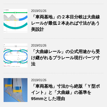
2019/01/26
「車両基地」の２本目分岐は大曲線
レールが最低２本あれば寸法があう
美設計
2019/01/26
「大曲線レール」の公式用途から受
け継がれるプラレール現行パーツ寸
法
2019/01/26
「車両基地」寸法から絶版「Ｙ型ポ
イント」と「大曲線」の基準を
95mmとした理由