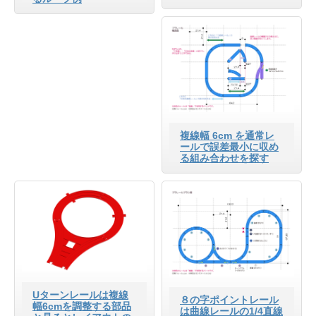
複線幅 6cm を通常レ
ールで誤差最小に収め
る組み合わせを探す
Uターンレールは複線
８の字ポイントレール
幅6cmを調整する部品
は曲線レールの1/4直線