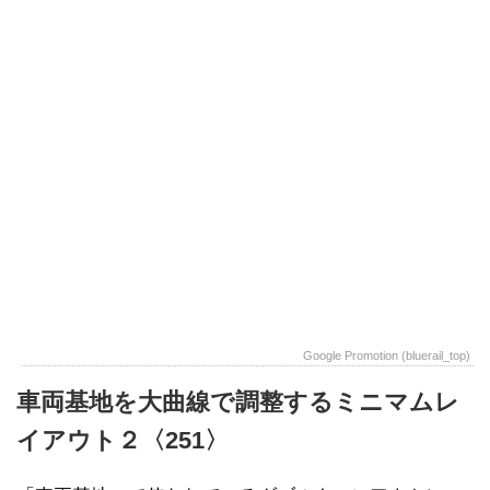
Google Promotion (bluerail_top)
車両基地を大曲線で調整するミニマムレ
イアウト２〈251〉