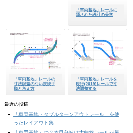
「車両基地」レールに
隠された設計の美学
「車両基地」レールの
「車両基地」レールを
寸法誤差のない接続手
現行(2019)レールで寸
順と考え方
法調整する
最近の投稿
「車両基地・タブルターンアウトレール」を使
ったレイアウト集
「車両基地」の２本目分岐は大曲線レールが最