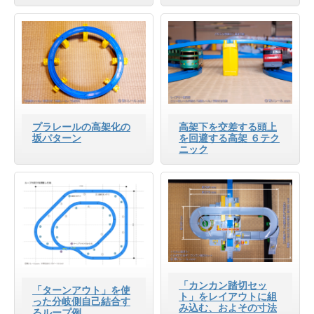
プラレールの高架化の
高架下を交差する頭上
坂パターン
を回避する高架 ６テク
ニック
「カンカン踏切セッ
「ターンアウト」を使
ト」をレイアウトに組
った分岐側自己結合す
み込む、およその寸法
るループ例