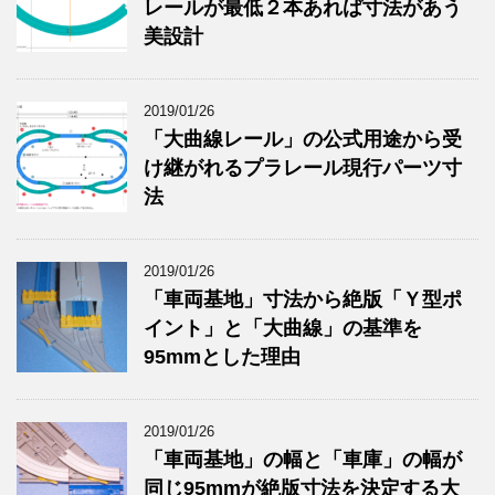
レールが最低２本あれば寸法があう
美設計
2019/01/26
「大曲線レール」の公式用途から受
け継がれるプラレール現行パーツ寸
法
2019/01/26
「車両基地」寸法から絶版「Ｙ型ポ
イント」と「大曲線」の基準を
95mmとした理由
2019/01/26
「車両基地」の幅と「車庫」の幅が
同じ95mmが絶版寸法を決定する大