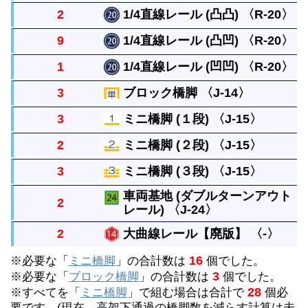
ルは曲線レール１本と同じ長さです。
2
1/4直線レール (凸凸) 〈R-20〉
曲線レールと同じ長さで１本ずつ坂を作るレールで
9
1/4直線レール (凸凹) 〈R-20〉
す。ブロック橋脚１個の高さに上げるには４本必要
直線レールの1/4の長さの真っすぐなレールです。
1
1/4直線レール (凹凹) 〈R-20〉
です。
つなぎ目が凸凸、凸凹、凹凹になった３種類があり
直線レールの1/4の長さの真っすぐなレールです。
3
ブロック橋脚 〈J-14〉
ます。
つなぎ目が凸凸、凸凹、凹凹になった３種類があり
直線レールの1/4の長さの真っすぐなレールです。
3
ミニ橋脚 (１段) 〈J-15〉
ます。
つなぎ目が凸凸、凸凹、凹凹になった３種類があり
単線の高架をつくるときにレールをささえます。上
2
ミニ橋脚 (２段) 〈J-15〉
ます。
に何段も重ねることができます。
坂曲線レールの下において使います。４個重ねると
3
ミニ橋脚 (３段) 〈J-15〉
ブロック橋脚の代わりになります。（重ねた個数別
坂曲線レールの下において使います。４個重ねると
車両基地 (ダブルターンアウト
で表示しています。）
2
ブロック橋脚の代わりになります。（重ねた個数別
レール) 〈J-24〉
坂曲線レールの下において使います。４個重ねると
で表示しています。）
ブロック橋脚の代わりになります。（重ねた個数別
2
大曲線レール【廃版】 〈-〉
つないだ電車２つ（２編成）をとめておく基地で
で表示しています。）
16
※必要な「
ミニ橋脚
」の合計数は
個でした。
す。２つに分かれるダブルターンアウトレールと、
「ふくせんプラレール」が発売される前まで、複線
3
※必要な「
ブロック橋脚
」の合計数は
個でした。
基地専用のストップレール２個を使って車両基地を
28
※すべてを「
ミニ橋脚
」で組む場合は合計で
個必
レイアウトを作る場合に使用されていた曲線レール
作るのが一般的です。セットには他直線レール(グ
要です。(現在、高架下通過の橋脚数を減らす計算は未