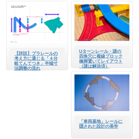
Uターンレール・謎の
【詳説】プラレールの
四角穴に複線ブロック
考え方に通じる「４分
橋脚置いてレイアウト
岐てんてつき」半端寸
（謎は解決済）
法調整の流れ
「車両基地」レールに
隠された設計の美学