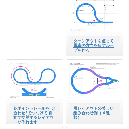
ターンアウトを使って
電車の方向を戻すルー
プを作る
各ポイントレールを”頭
雫レイアウトの美しい
合わせ”でつなげて 自
組み合わせ例（４種
動で交差するレイアウ
類）
トが作れます