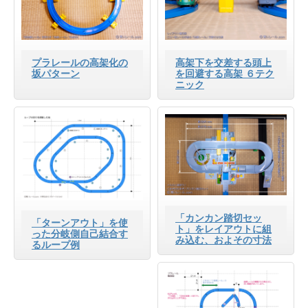
プラレールの高架化の
高架下を交差する頭上
坂パターン
を回避する高架 ６テク
ニック
「カンカン踏切セッ
「ターンアウト」を使
ト」をレイアウトに組
った分岐側自己結合す
み込む、およその寸法
るループ例