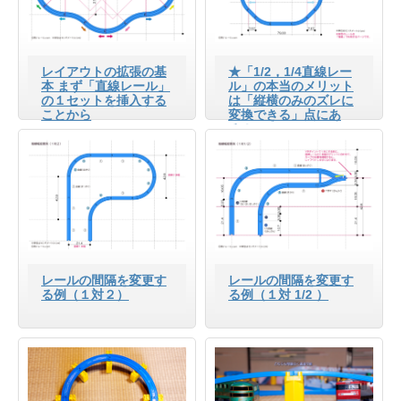
レイアウトの拡張の基
★「1/2，1/4直線レー
本 まず「直線レール」
ル」の本当のメリット
の１セットを挿入する
は「縦横のみのズレに
ことから
変換できる」点にあ
る！
レールの間隔を変更す
レールの間隔を変更す
る例（１対２）
る例（１対 1/2 ）