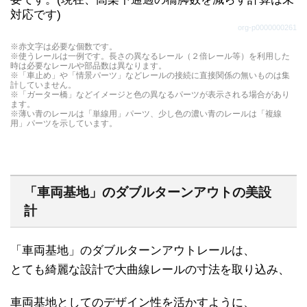
で、複線外側曲線レール（R-09）の古いタイプで
対応です)
レー)、車止め(グレー)等が含まれています。
す。曲線の半径も複線外側曲線レール（R-09）よ
org-p0000000261
りも大きく曲がります。
※赤文字は必要な個数です。
※使うレールは一例です。長さの異なるレール（２倍レール等）を利用した
時は必要なレールや部品数は異なります。
※「車止め」や「情景パーツ」などレールの接続に直接関係の無いものは集
計していません。
※「ガーター橋」などイメージと色の異なるパーツが表示される場合があり
ます。
※薄い青のレールは「単線用」パーツ、少し色の濃い青のレールは「複線
用」パーツを示しています。
「車両基地」のダブルターンアウトの美設
計
「車両基地」のダブルターンアウトレールは、
とても綺麗な設計で大曲線レールの寸法を取り込み、
車両基地としてのデザイン性を活かすように、