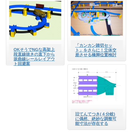
「カンカン踏切セッ
OKそうでNGな高架上
ト」をさらに！立体交
段直線抜きの直下から
差させる橋脚位置検討
坂曲線レールレイアウ
ト回避案
旧てんてつき(４分岐)
に偶然、絶妙な調整可
能寸法が存在する