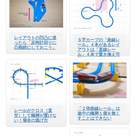
レイアウトの凹凸に迷
Ｓ字カーブの「曲線レ
ったら「反時計回りに
ール」４本があるレイ
凸接続にしておこう」
アウトは「直線レー
ル」４本で置き換え可
能
「２倍曲線レール」は
レールがクロス（直
途中の橋脚１個を無く
交）して橋脚が置けな
すことはできない
い！場合の逃げ方