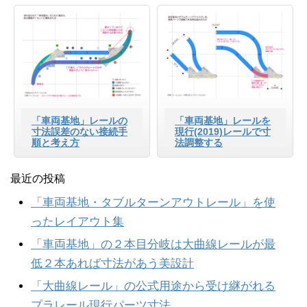
「車両基地」レールの
「車両基地」レールを
寸法誤差のない接続手
現行(2019)レールで寸
順と考え方
法調整する
最近の投稿
「車両基地・タブルターンアウトレール」を使
ったレイアウト集
「車両基地」の２本目分岐は大曲線レールが最
低２本あれば寸法があう美設計
「大曲線レール」の公式用途から受け継がれる
プラレール現行パーツ寸法