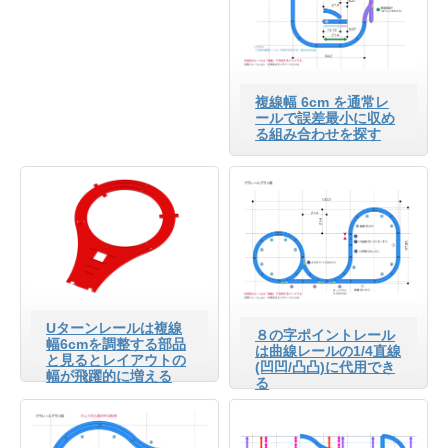
複線幅 6cm を通常レ
ールで誤差最小に収め
る組み合わせを探す
Uターンレールは複線
８の字ポイントレール
幅6cmを調整する部品
は曲線レールの1/4直線
と見るとレイアウトの
(凹凹/凸凸)に代用でき
幅が飛躍的に増える
る