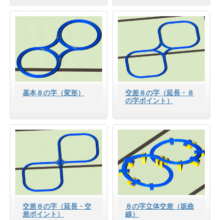
基本８の字（変形）
交差８の字（延長・８
の字ポイント）
交差８の字（延長・交
８の字立体交差（坂曲
差ポイント）
線）