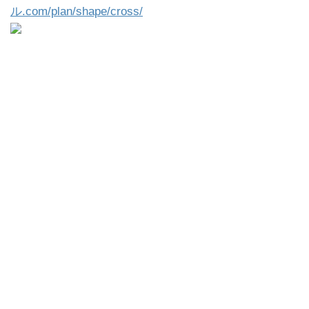
ル.com/plan/shape/cross/