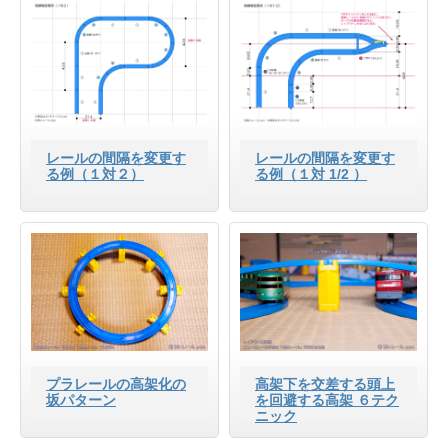
レールの間隔を変更す
レールの間隔を変更す
る例（１対２）
る例（１対 1/2 ）
プラレールの高架化の
高架下を交差する頭上
坂パターン
を回避する高架 ６テク
ニック