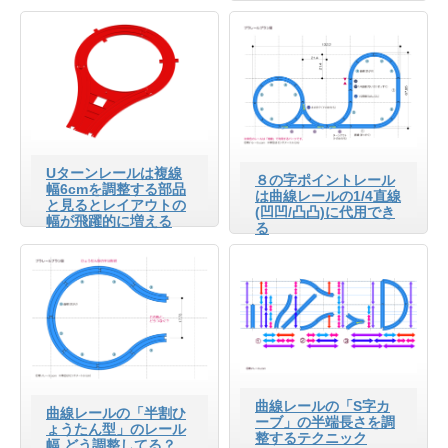
Uターンレールは複線
８の字ポイントレール
幅6cmを調整する部品
は曲線レールの1/4直線
と見るとレイアウトの
(凹凹/凸凸)に代用でき
幅が飛躍的に増える
る
曲線レールの「S字カ
曲線レールの「半割ひ
ーブ」の半端長さを調
ょうたん型」のレール
整するテクニック
幅 どう調整してる？