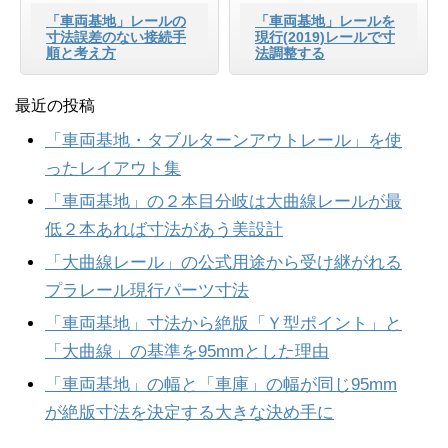
「車両基地」レールの
「車両基地」レールを
寸法誤差のない接続手
現行(2019)レールで寸
順と考え方
法調整する
最近の投稿
「車両基地・タブルターンアウトレール」を使
ったレイアウト集
「車両基地」の２本目分岐は大曲線レールが最
低２本あれば寸法があう美設計
「大曲線レール」の公式用途から受け継がれる
プラレール現行パーツ寸法
「車両基地」寸法から絶版「Ｙ型ポイント」と
「大曲線」の基準を95mmとした理由
「車両基地」の幅と「車庫」の幅が同じ95mm
が絶版寸法を決定する大きな決め手に