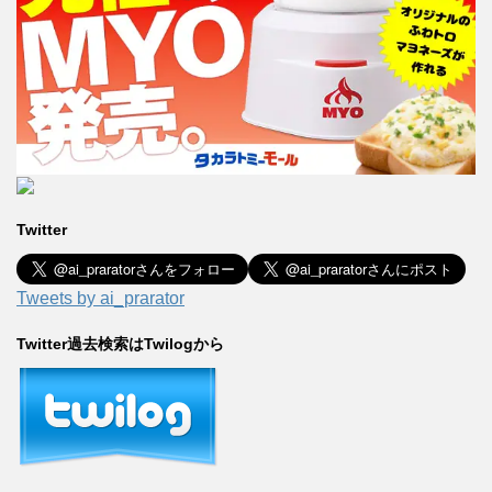
Twitter
Tweets by ai_prarator
Twitter過去検索はTwilogから