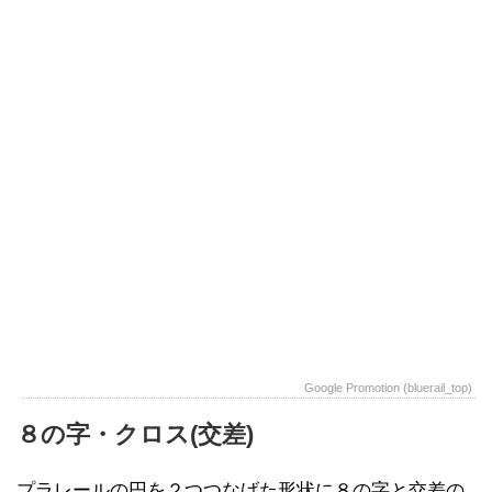
Google Promotion (bluerail_top)
８の字・クロス(交差)
プラレールの円を２つつなげた形状に８の字と交差の