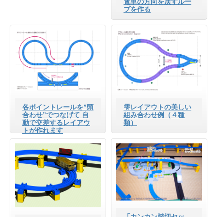
電車の方向を戻すルー
プを作る
各ポイントレールを”頭
雫レイアウトの美しい
合わせ”でつなげて 自
組み合わせ例（４種
動で交差するレイアウ
類）
トが作れます
「カンカン踏切セッ