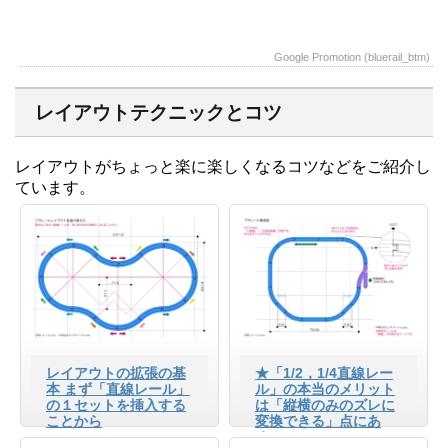
Google Promotion (bluerail_btm)
レイアウトテクニックとコツ
レイアウトがちょっと楽に楽しくなるコツなどをご紹介し
ています。
レイアウトの拡張の基
★「1/2，1/4直線レー
本 まず「直線レール」
ル」の本当のメリット
の１セットを挿入する
は「縦横のみのズレに
ことから
変換できる」点にあ
る！