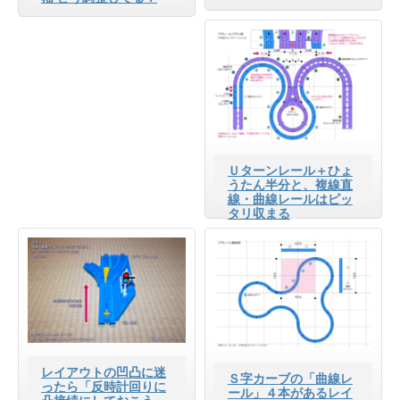
Ｕターンレール＋ひょ
うたん半分と、複線直
線・曲線レールはピッ
タリ収まる
レイアウトの凹凸に迷
Ｓ字カーブの「曲線レ
ったら「反時計回りに
ール」４本があるレイ