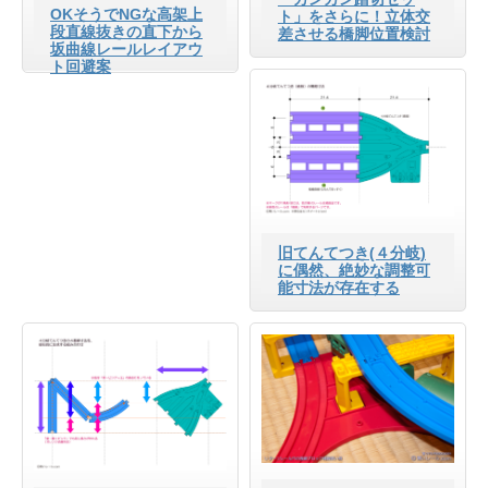
OKそうでNGな高架上
ト」をさらに！立体交
段直線抜きの直下から
差させる橋脚位置検討
坂曲線レールレイアウ
ト回避案
旧てんてつき(４分岐)
に偶然、絶妙な調整可
能寸法が存在する