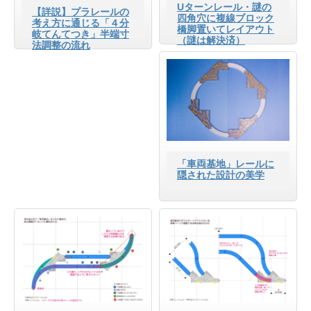
Uターンレール・謎の
【詳説】プラレールの
四角穴に複線ブロック
考え方に通じる「４分
橋脚置いてレイアウト
岐てんてつき」半端寸
（謎は解決済）
法調整の流れ
「車両基地」レールに
隠された設計の美学