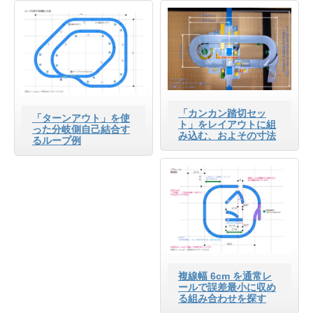
「カンカン踏切セッ
「ターンアウト」を使
ト」をレイアウトに組
った分岐側自己結合す
み込む、およその寸法
るループ例
複線幅 6cm を通常レ
ールで誤差最小に収め
る組み合わせを探す