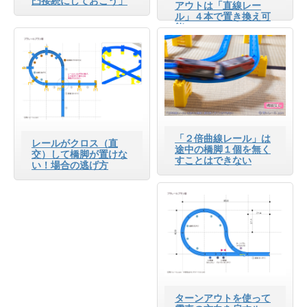
凸接続にしておこう」
アウトは「直線レー
ル」４本で置き換え可
能
「２倍曲線レール」は
レールがクロス（直
途中の橋脚１個を無く
交）して橋脚が置けな
すことはできない
い！場合の逃げ方
ターンアウトを使って