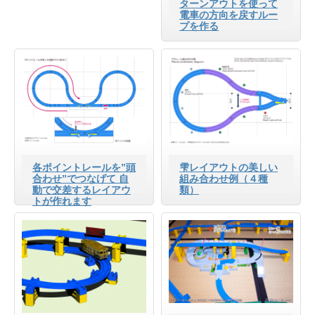
ターンアウトを使って
電車の方向を戻すルー
プを作る
各ポイントレールを”頭
雫レイアウトの美しい
合わせ”でつなげて 自
組み合わせ例（４種
動で交差するレイアウ
類）
トが作れます