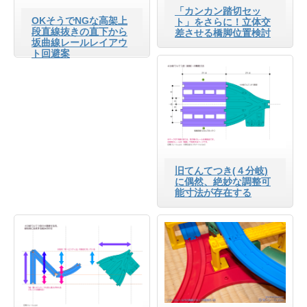
「カンカン踏切セッ
OKそうでNGな高架上
ト」をさらに！立体交
段直線抜きの直下から
差させる橋脚位置検討
坂曲線レールレイアウ
ト回避案
旧てんてつき(４分岐)
に偶然、絶妙な調整可
能寸法が存在する