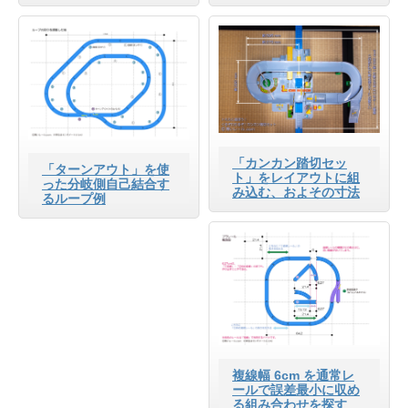
「カンカン踏切セッ
「ターンアウト」を使
ト」をレイアウトに組
った分岐側自己結合す
み込む、およその寸法
るループ例
複線幅 6cm を通常レ
ールで誤差最小に収め
る組み合わせを探す