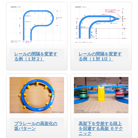
る！
レールの間隔を変更す
レールの間隔を変更す
る例（１対２）
る例（１対 1/2 ）
プラレールの高架化の
高架下を交差する頭上
坂パターン
を回避する高架 ６テク
ニック