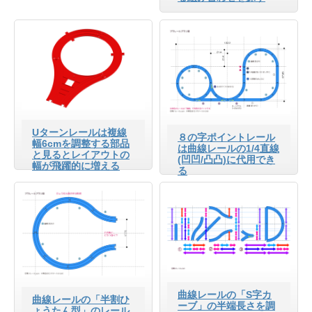
Uターンレールは複線
８の字ポイントレール
幅6cmを調整する部品
は曲線レールの1/4直線
と見るとレイアウトの
(凹凹/凸凸)に代用でき
幅が飛躍的に増える
る
曲線レールの「S字カ
曲線レールの「半割ひ
ーブ」の半端長さを調
ょうたん型」のレール