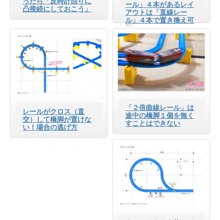
ったら「反時計回りに
ール」４本があるレイ
凸接続にしておこう」
アウトは「直線レー
ル」４本で置き換え可
能
「２倍曲線レール」は
レールがクロス（直
途中の橋脚１個を無く
交）して橋脚が置けな
すことはできない
い！場合の逃げ方