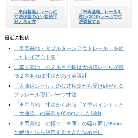
「車両基地」レールの
「車両基地」レールを
寸法誤差のない接続手
現行(2019)レールで寸
順と考え方
法調整する
最近の投稿
「車両基地・タブルターンアウトレール」を使
ったレイアウト集
「車両基地」の２本目分岐は大曲線レールが最
低２本あれば寸法があう美設計
「大曲線レール」の公式用途から受け継がれる
プラレール現行パーツ寸法
「車両基地」寸法から絶版「Ｙ型ポイント」と
「大曲線」の基準を95mmとした理由
「車両基地」の幅と「車庫」の幅が同じ95mm
が絶版寸法を決定する大きな決め手に