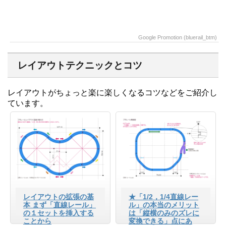
Google Promotion (bluerail_btm)
レイアウトテクニックとコツ
レイアウトがちょっと楽に楽しくなるコツなどをご紹介し
ています。
レイアウトの拡張の基
★「1/2，1/4直線レー
本 まず「直線レール」
ル」の本当のメリット
の１セットを挿入する
は「縦横のみのズレに
ことから
変換できる」点にあ