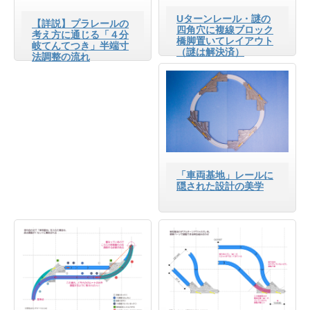
Uターンレール・謎の
【詳説】プラレールの
四角穴に複線ブロック
考え方に通じる「４分
橋脚置いてレイアウト
岐てんてつき」半端寸
（謎は解決済）
法調整の流れ
「車両基地」レールに
隠された設計の美学