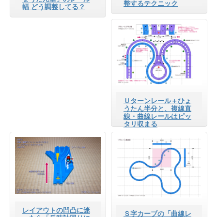
整するテクニック
幅 どう調整してる？
Ｕターンレール＋ひょ
うたん半分と、複線直
線・曲線レールはピッ
タリ収まる
レイアウトの凹凸に迷
Ｓ字カーブの「曲線レ