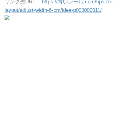
リンク先URL：
https://青いレール.com/tips-for-
layout/adjust-width-6-cm/idea-p000000011/