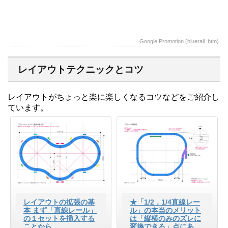
Google Promotion (bluerail_btm)
レイアウトテクニックとコツ
レイアウトがちょっと楽に楽しくなるコツなどをご紹介し
ています。
レイアウトの拡張の基
★「1/2，1/4直線レー
本 まず「直線レール」
ル」の本当のメリット
の１セットを挿入する
は「縦横のみのズレに
ことから
変換できる」点にあ