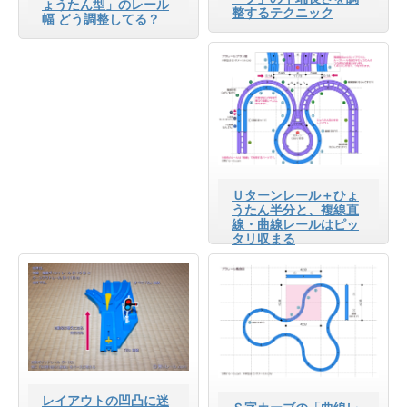
ょうたん型」のレール
整するテクニック
幅 どう調整してる？
Ｕターンレール＋ひょ
うたん半分と、複線直
線・曲線レールはピッ
タリ収まる
レイアウトの凹凸に迷