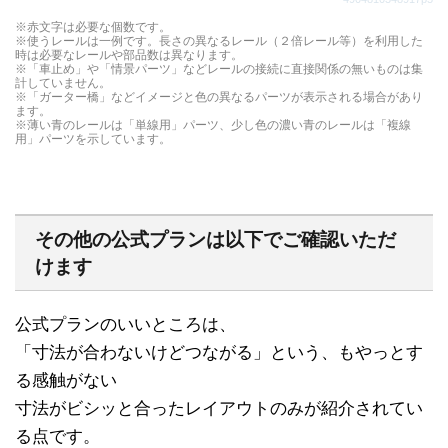
レールです。
単線の踏切で、電車が通ると踏切がおります。
※赤文字は必要な個数です。
※使うレールは一例です。長さの異なるレール（２倍レール等）を利用した
時は必要なレールや部品数は異なります。
※「車止め」や「情景パーツ」などレールの接続に直接関係の無いものは集
計していません。
※「ガーター橋」などイメージと色の異なるパーツが表示される場合があり
ます。
※薄い青のレールは「単線用」パーツ、少し色の濃い青のレールは「複線
用」パーツを示しています。
その他の公式プランは以下でご確認いただ
けます
公式プランのいいところは、
「寸法が合わないけどつながる」という、もやっとす
る感触がない
寸法がビシッと合ったレイアウトのみが紹介されてい
る点です。