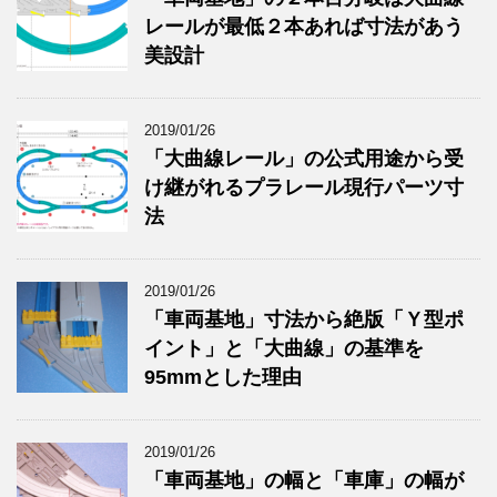
レールが最低２本あれば寸法があう
美設計
2019/01/26
「大曲線レール」の公式用途から受
け継がれるプラレール現行パーツ寸
法
2019/01/26
「車両基地」寸法から絶版「Ｙ型ポ
イント」と「大曲線」の基準を
95mmとした理由
2019/01/26
「車両基地」の幅と「車庫」の幅が