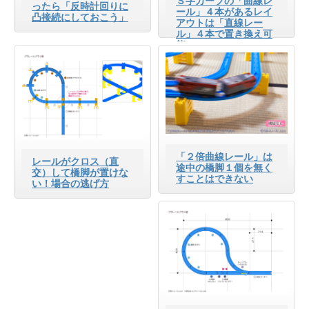
Ｓ字カーブの「曲線レ
ったら「反時計回りに
ール」４本があるレイ
凸接続にしておこう」
アウトは「直線レー
ル」４本で置き換え可
能
「２倍曲線レール」は
レールがクロス（直
途中の橋脚１個を無く
交）して橋脚が置けな
すことはできない
い！場合の逃げ方