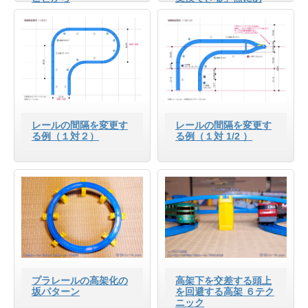
る！
レールの間隔を変更す
レールの間隔を変更す
る例（１対２）
る例（１対 1/2 ）
プラレールの高架化の
高架下を交差する頭上
坂パターン
を回避する高架 ６テク
ニック