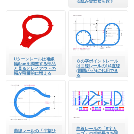
る組み合わせを探す
Uターンレールは複線
８の字ポイントレール
幅6cmを調整する部品
は曲線レールの1/4直線
と見るとレイアウトの
(凹凹/凸凸)に代用でき
幅が飛躍的に増える
る
曲線レールの「S字カ
曲線レールの「半割ひ
ーブ」の半端長さを調