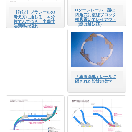
Uターンレール・謎の
【詳説】プラレールの
四角穴に複線ブロック
考え方に通じる「４分
橋脚置いてレイアウト
岐てんてつき」半端寸
（謎は解決済）
法調整の流れ
「車両基地」レールに
隠された設計の美学