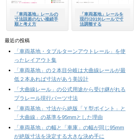
「車両基地」レールの
「車両基地」レールを
寸法誤差のない接続手
現行(2019)レールで寸
順と考え方
法調整する
最近の投稿
「車両基地・タブルターンアウトレール」を使
ったレイアウト集
「車両基地」の２本目分岐は大曲線レールが最
低２本あれば寸法があう美設計
「大曲線レール」の公式用途から受け継がれる
プラレール現行パーツ寸法
「車両基地」寸法から絶版「Ｙ型ポイント」と
「大曲線」の基準を95mmとした理由
「車両基地」の幅と「車庫」の幅が同じ95mm
が絶版寸法を決定する大きな決め手に