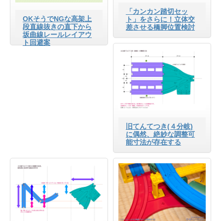
「カンカン踏切セッ
OKそうでNGな高架上
ト」をさらに！立体交
段直線抜きの直下から
差させる橋脚位置検討
坂曲線レールレイアウ
ト回避案
旧てんてつき(４分岐)
に偶然、絶妙な調整可
能寸法が存在する