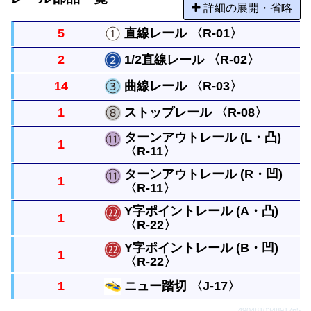
詳細の展開・省略
5
直線レール 〈R-01〉
2
1/2直線レール 〈R-02〉
まっすぐなレールですべてのレールの基本になる長
14
曲線レール 〈R-03〉
さです。
直線レールの半分の長さのまっすぐなレールです。
1
ストップレール 〈R-08〉
曲がったレールで半径は直線レール１本と同じで
ターンアウトレール (L・凸)
1
す。円には８本必要です。
〈R-11〉
駅など電車を停めたい場所で使います。レバーの切
替で停車・発車を切り替えられます。
ターンアウトレール (R・凹)
1
〈R-11〉
直線レールから分かれるレールです。曲がったレー
ルは曲線レール１本と同じ長さです。
Y字ポイントレール (A・凸)
1
〈R-22〉
直線レールから分かれるレールです。曲がったレー
ルは曲線レール１本と同じ長さです。
Y字ポイントレール (B・凹)
1
〈R-22〉
1/2直線の長さの幅の２本のレールを単線とつなぐ
レールです。
1
ニュー踏切 〈J-17〉
1/2直線の長さの幅の２本のレールを単線とつなぐ
4904810348917p5