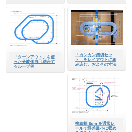
「カンカン踏切セッ
「ターンアウト」を使
ト」をレイアウトに組
った分岐側自己結合す
み込む、およその寸法
るループ例
複線幅 6cm を通常レ
ールで誤差最小に収め