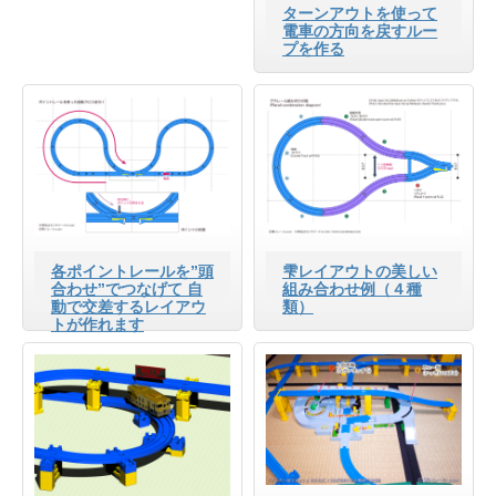
ターンアウトを使って
電車の方向を戻すルー
プを作る
各ポイントレールを”頭
雫レイアウトの美しい
合わせ”でつなげて 自
組み合わせ例（４種
動で交差するレイアウ
類）
トが作れます