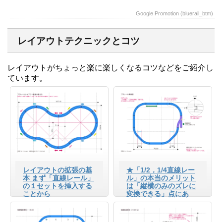
Google Promotion (bluerail_btm)
レイアウトテクニックとコツ
レイアウトがちょっと楽に楽しくなるコツなどをご紹介し
ています。
レイアウトの拡張の基
★「1/2，1/4直線レー
本 まず「直線レール」
ル」の本当のメリット
の１セットを挿入する
は「縦横のみのズレに
ことから
変換できる」点にあ
る！