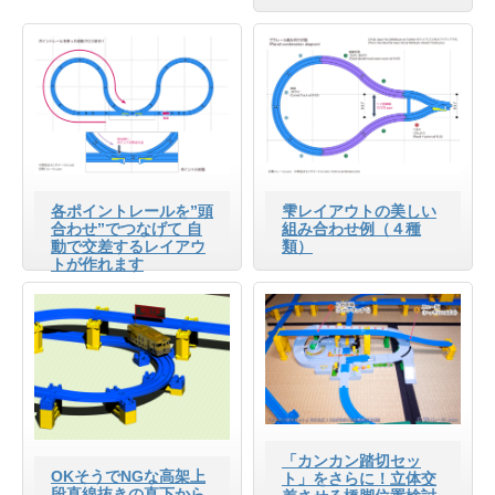
各ポイントレールを”頭
雫レイアウトの美しい
合わせ”でつなげて 自
組み合わせ例（４種
動で交差するレイアウ
類）
トが作れます
「カンカン踏切セッ
OKそうでNGな高架上
ト」をさらに！立体交
段直線抜きの直下から