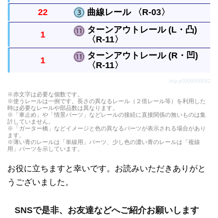
22
曲線レール 〈R-03〉
まっすぐなレールですべてのレールの基本になる長
ターンアウトレール (L・凸)
1
さです。
〈R-11〉
曲がったレールで半径は直線レール１本と同じで
す。円には８本必要です。
ターンアウトレール (R・凹)
1
〈R-11〉
直線レールから分かれるレールです。曲がったレー
ルは曲線レール１本と同じ長さです。
org-p0000000062
直線レールから分かれるレールです。曲がったレー
※赤文字は必要な個数です。
※使うレールは一例です。長さの異なるレール（２倍レール等）を利用した
ルは曲線レール１本と同じ長さです。
時は必要なレールや部品数は異なります。
※「車止め」や「情景パーツ」などレールの接続に直接関係の無いものは集
計していません。
※「ガーター橋」などイメージと色の異なるパーツが表示される場合があり
ます。
※薄い青のレールは「単線用」パーツ、少し色の濃い青のレールは「複線
用」パーツを示しています。
お役に立ちますと幸いです。お読みいただきありがと
うございました。
SNSで是非、お友達などへご紹介お願いします