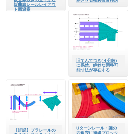
差させる橋脚位置検討
坂曲線レールレイアウ
ト回避案
旧てんてつき(４分岐)
に偶然、絶妙な調整可
能寸法が存在する
Uターンレール・謎の
【詳説】プラレールの
四角穴に複線ブロック