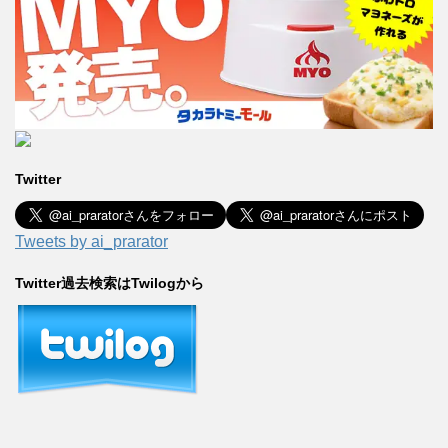
Twitter
Tweets by ai_prarator
Twitter過去検索はTwilogから