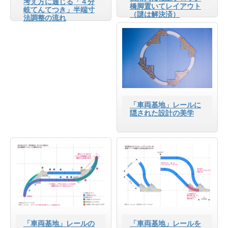
考え方に通じる「４分
橋脚置いてレイアウト
岐てんてつき」半端寸
（謎は解決済）
法調整の流れ
「車両基地」レールに
隠された設計の美学
「車両基地」レールの
「車両基地」レールを