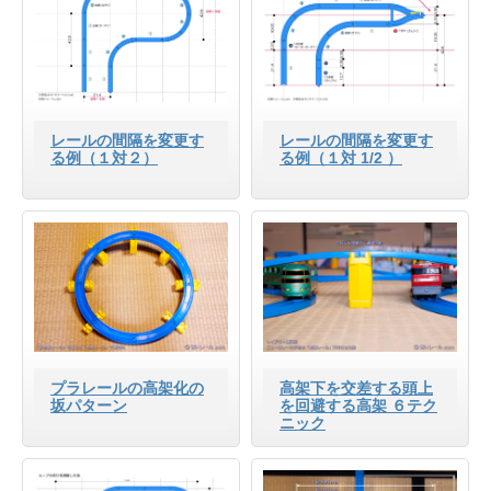
レールの間隔を変更す
レールの間隔を変更す
る例（１対２）
る例（１対 1/2 ）
プラレールの高架化の
高架下を交差する頭上
坂パターン
を回避する高架 ６テク
ニック