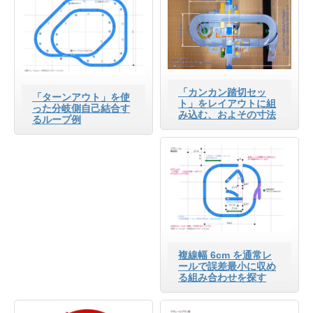
「カンカン踏切セッ
「ターンアウト」を使
ト」をレイアウトに組
った分岐側自己結合す
み込む、およその寸法
るループ例
複線幅 6cm を通常レ
ールで誤差最小に収め
る組み合わせを探す