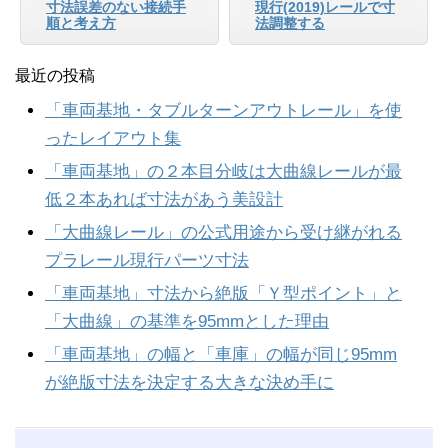
寸法誤差のない接続手
現行(2019)レールで寸
順と考え方
法調整する
最近の投稿
「車両基地・タブルターンアウトレール」を使
ったレイアウト集
「車両基地」の２本目分岐は大曲線レールが最
低２本あれば寸法があう美設計
「大曲線レール」の公式用途から受け継がれる
プラレール現行パーツ寸法
「車両基地」寸法から絶版「Ｙ型ポイント」と
「大曲線」の基準を95mmとした理由
「車両基地」の幅と「車庫」の幅が同じ95mm
が絶版寸法を決定する大きな決め手に