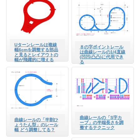
Uターンレールは複線
８の字ポイントレール
幅6cmを調整する部品
は曲線レールの1/4直線
と見るとレイアウトの
(凹凹/凸凸)に代用でき
幅が飛躍的に増える
る
曲線レールの「S字カ
曲線レールの「半割ひ
ーブ」の半端長さを調
ょうたん型」のレール
整するテクニック
幅 どう調整してる？