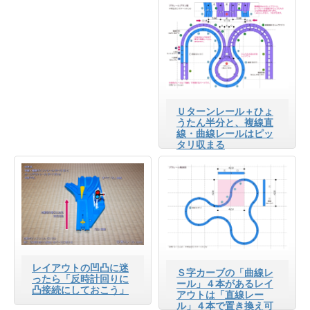
Ｕターンレール＋ひょ
うたん半分と、複線直
線・曲線レールはピッ
タリ収まる
レイアウトの凹凸に迷
Ｓ字カーブの「曲線レ
ったら「反時計回りに
ール」４本があるレイ
凸接続にしておこう」
アウトは「直線レー
ル」４本で置き換え可