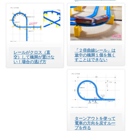
能
「２倍曲線レール」は
レールがクロス（直
途中の橋脚１個を無く
交）して橋脚が置けな
すことはできない
い！場合の逃げ方
ターンアウトを使って
電車の方向を戻すルー
プを作る