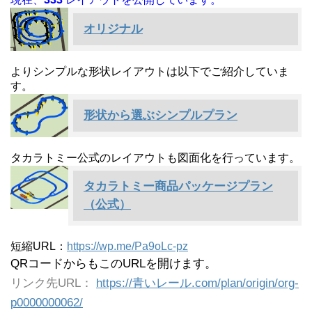
オリジナル
よりシンプルな形状レイアウトは以下でご紹介していま
す。
形状から選ぶシンプルプラン
タカラトミー公式のレイアウトも図面化を行っています。
タカラトミー商品パッケージプラン
（公式）
短縮URL：
https://wp.me/Pa9oLc-pz
QRコードからもこのURLを開けます。
リンク先URL：
https://青いレール.com/plan/origin/org-
p0000000062/