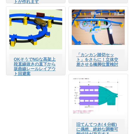
トが作れます
「カンカン踏切セッ
OKそうでNGな高架上
ト」をさらに！立体交
段直線抜きの直下から
差させる橋脚位置検討
坂曲線レールレイアウ
ト回避案
旧てんてつき(４分岐)
に偶然、絶妙な調整可