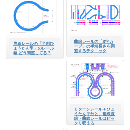
曲線レールの「S字カ
曲線レールの「半割ひ
ーブ」の半端長さを調
ょうたん型」のレール
整するテクニック
幅 どう調整してる？
Ｕターンレール＋ひょ
うたん半分と、複線直
線・曲線レールはピッ
タリ収まる