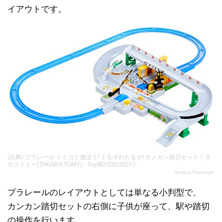
イアウトです。
(出典) プラレール トミカと遊ぼう! くるぞわたるぞ! カンカン踏切セット｜タ
カラトミー(TAKARA TOMY) - Toy/B07DD382YJ
Amazon Promotion
プラレールのレイアウトとしては単なる小判型で、
カンカン踏切セットの右側に子供が座って、駅や踏切
の操作を行います。