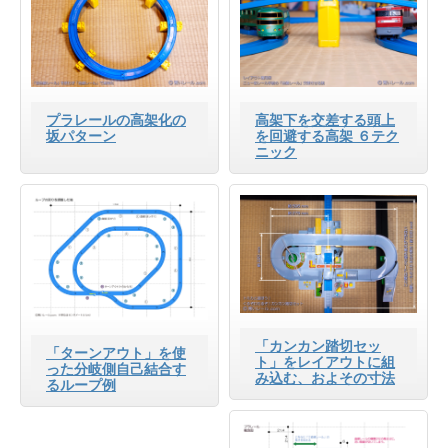
プラレールの高架化の
高架下を交差する頭上
坂パターン
を回避する高架 ６テク
ニック
「カンカン踏切セッ
「ターンアウト」を使
ト」をレイアウトに組
った分岐側自己結合す
み込む、およその寸法
るループ例