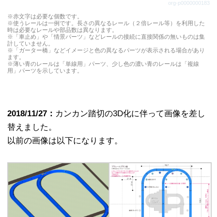
ルは曲線レール１本と同じ長さです。
org-p0000000183
直線レールから分かれるレールです。曲がったレー
※赤文字は必要な個数です。
※使うレールは一例です。長さの異なるレール（２倍レール等）を利用した
ルは曲線レール１本と同じ長さです。
時は必要なレールや部品数は異なります。
※「車止め」や「情景パーツ」などレールの接続に直接関係の無いものは集
計していません。
※「ガーター橋」などイメージと色の異なるパーツが表示される場合があり
ます。
※薄い青のレールは「単線用」パーツ、少し色の濃い青のレールは「複線
用」パーツを示しています。
2018/11/27：
カンカン踏切の3D化に伴って画像を差し
替えました。
以前の画像は以下になります。