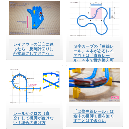
レイアウトの凹凸に迷
Ｓ字カーブの「曲線レ
ったら「反時計回りに
ール」４本があるレイ
凸接続にしておこう」
アウトは「直線レー
ル」４本で置き換え可
能
「２倍曲線レール」は
レールがクロス（直
途中の橋脚１個を無く
交）して橋脚が置けな
すことはできない
い！場合の逃げ方