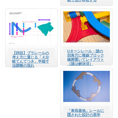
能寸法が存在する
Uターンレール・謎の
【詳説】プラレールの
四角穴に複線ブロック
考え方に通じる「４分
橋脚置いてレイアウト
岐てんてつき」半端寸
（謎は解決済）
法調整の流れ
「車両基地」レールに
隠された設計の美学