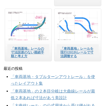
「車両基地」レールの
「車両基地」レールを
寸法誤差のない接続手
現行(2019)レールで寸
順と考え方
法調整する
最近の投稿
「車両基地・タブルターンアウトレール」を使
ったレイアウト集
「車両基地」の２本目分岐は大曲線レールが最
低２本あれば寸法があう美設計
「大曲線レール」の公式用途から受け継がれる