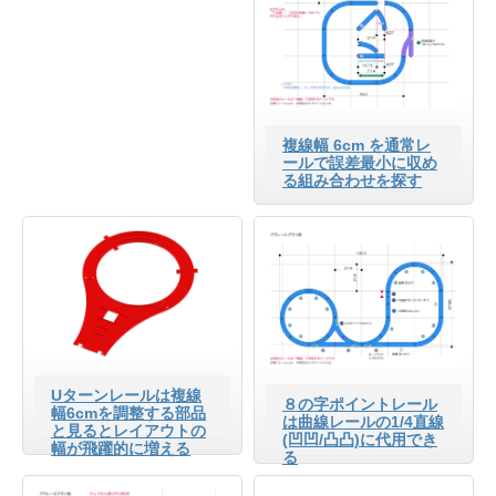
複線幅 6cm を通常レ
ールで誤差最小に収め
る組み合わせを探す
Uターンレールは複線
８の字ポイントレール
幅6cmを調整する部品
は曲線レールの1/4直線
と見るとレイアウトの
(凹凹/凸凸)に代用でき
幅が飛躍的に増える
る