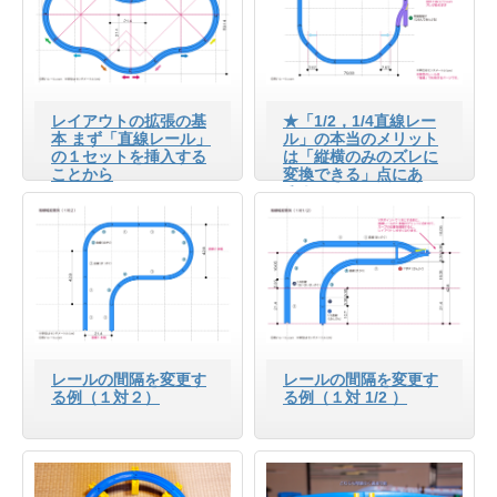
レイアウトの拡張の基
★「1/2，1/4直線レー
本 まず「直線レール」
ル」の本当のメリット
の１セットを挿入する
は「縦横のみのズレに
ことから
変換できる」点にあ
る！
レールの間隔を変更す
レールの間隔を変更す
る例（１対２）
る例（１対 1/2 ）