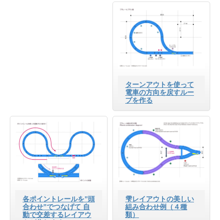
ターンアウトを使って
電車の方向を戻すルー
プを作る
各ポイントレールを”頭
雫レイアウトの美しい
合わせ”でつなげて 自
組み合わせ例（４種
動で交差するレイアウ
類）