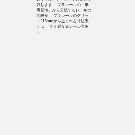
残します。 プラレールの「車
両基地」から分岐するレールの
間隔が、 プラレールのグリッ
ト216mmから生まれる寸法系
とは、 全く異なるレール間隔
に ...