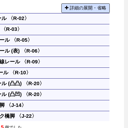
詳細の展開・省略
ル 〈R-02〉
〈R-03〉
なレールです。
ル 〈R-05〉
１本と同じです。円には８本必要です。
ル (表) 〈R-06〉
るには８本必要です。
レール 〈R-09〉
クの高さまで上げられます。両面使う事ができます。
ル 〈R-10〉
んが、上る方向に向かって凸を表として区別していま
ルを１本だけ使う場合のレールです。
ル (凸凸) 〈R-20〉
させるレールです。
ル (凸凹) 〈R-20〉
ぐなレールです。つなぎ目が凸凸、凸凹、凹凹になった３
 〈J-14〉
ぐなレールです。つなぎ目が凸凸、凸凹、凹凹になった３
橋脚 〈J-22〉
ささえます。上に何段も重ねることができます。
5
は
個でした。