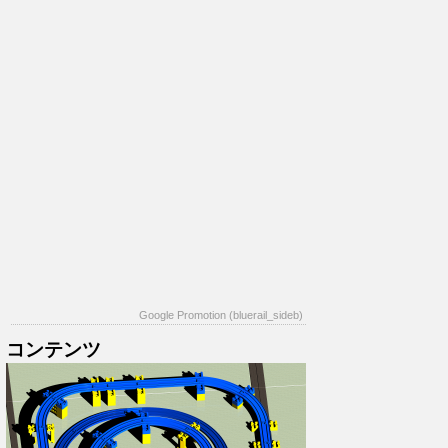
Google Promotion (bluerail_sideb)
コンテンツ