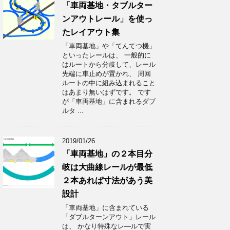
「車両基地・タブルター
ンアウトレール」を使っ
たレイアウト集
「車両基地」や「てんてつ機」
といったレールは、 一般的に
はルートから分岐して、レール
先端に車止めが置かれ、 周回
ルートの中に組み込まれること
はあまり無いはずです。 です
が「車両基地」に含まれるダブ
ルタ ...
2019/01/26
「車両基地」の２本目分
岐は大曲線レールが最低
２本あれば寸法があう美
設計
「車両基地」に含まれている
「ダブルターンアウト」レール
は、 かなり特殊なレ―ルで実