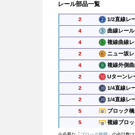
レール部品一覧
2
1/2直線レー
4
曲線レール 
直線レールの半分の長さのまっすぐ
4
複線曲線レー
曲がったレールで半径は直線レール
2
ニュー坂レー
２本並んだ曲線が作れます。円にす
4
複線外側曲線
直線レール２本の長さで橋脚ブロッ
2
Uターンレー
（パーツに表裏の決まりはありませ
複線曲線レール外側の長い方のレー
す）
2
1/4直線レー
複線レール幅とつないで、Uターン
2
1/4直線レー
直線レールの1/4の長さの真っす
5
ブロック橋脚
種類があります。
直線レールの1/4の長さの真っす
5
複線ブロック
種類があります。
単線の高架をつくるときにレールを
※必要な「
ブロック橋脚
」の合計数