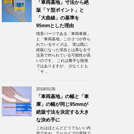
「車両基地」寸法から絶
版「Ｙ型ポイント」と
「大曲線」の基準を
95mmとした理由
情景パーツである「車両車庫」
と「車両基地」この２つが作ら
れているサイズは、 実は既に
絶版になった現在とは異なる寸
法系で作られている可能性が高
いのです。 これは勝手な推測
ではありますが、 少なくとも
「そ ...
2019/01/26
「車両基地」の幅と「車
庫」の幅が同じ95mmが
絶版寸法を決定する大き
な決め手に
これはほとんどどうでもいい内
容ですが、アーカイブの意味で