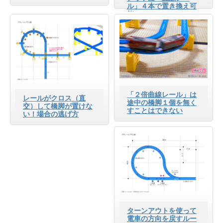
ル」４本で置き換え可
能
「２倍曲線レール」は
レールがクロス（直
途中の橋脚１個を無く
交）して橋脚が置けな
すことはできない
い！場合の逃げ方
ターンアウトを使って
電車の方向を戻すルー