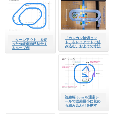
「カンカン踏切セッ
「ターンアウト」を使
ト」をレイアウトに組
った分岐側自己結合す
み込む、およその寸法
るループ例
複線幅 6cm を通常レ
ールで誤差最小に収め
る組み合わせを探す