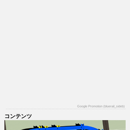
Google Promotion (bluerail_sideb)
コンテンツ