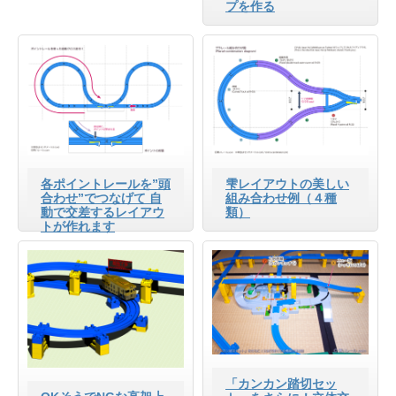
プを作る
各ポイントレールを”頭
雫レイアウトの美しい
合わせ”でつなげて 自
組み合わせ例（４種
動で交差するレイアウ
類）
トが作れます
「カンカン踏切セッ