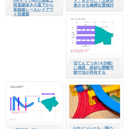
OKそうでNGな高架上
ト」をさらに！立体交
段直線抜きの直下から
差させる橋脚位置検討
坂曲線レールレイアウ
ト回避案
旧てんてつき(４分岐)
に偶然、絶妙な調整可
能寸法が存在する
Uターンレール・謎の