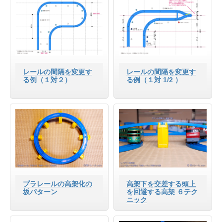
レールの間隔を変更す
レールの間隔を変更す
る例（１対２）
る例（１対 1/2 ）
プラレールの高架化の
高架下を交差する頭上
坂パターン
を回避する高架 ６テク
ニック