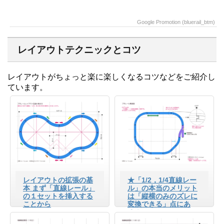
Google Promotion (bluerail_btm)
レイアウトテクニックとコツ
レイアウトがちょっと楽に楽しくなるコツなどをご紹介し
ています。
レイアウトの拡張の基
★「1/2，1/4直線レー
本 まず「直線レール」
ル」の本当のメリット
の１セットを挿入する
は「縦横のみのズレに
ことから
変換できる」点にあ
る！