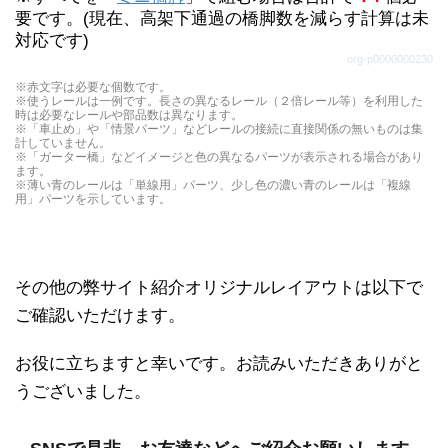
要です。(現在、高架下通過の橋脚数を減らす計算は未
で表示しています。）
対応です)
org-p0000000230
※赤文字は必要な個数です。
※使うレールは一例です。長さの異なるレール（２倍レール等）を利用した
時は必要なレールや部品数は異なります。
※「車止め」や「情景パーツ」などレールの接続に直接関係の無いものは集
計していません。
※「ガーター橋」などイメージと色の異なるパーツが表示される場合があり
ます。
※薄い青のレールは「単線用」パーツ、少し色の濃い青のレールは「複線
用」パーツを示しています。
その他の弊サイト紹介オリジナルレイアウトは以下で
ご確認いただけます。
お役に立ちますと幸いです。お読みいただきありがと
うございました。