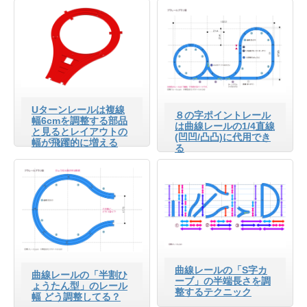
Uターンレールは複線
８の字ポイントレール
幅6cmを調整する部品
は曲線レールの1/4直線
と見るとレイアウトの
(凹凹/凸凸)に代用でき
幅が飛躍的に増える
る
曲線レールの「S字カ
曲線レールの「半割ひ
ーブ」の半端長さを調
ょうたん型」のレール
整するテクニック
幅 どう調整してる？