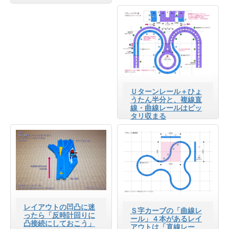
Ｕターンレール＋ひょ
うたん半分と、複線直
線・曲線レールはピッ
タリ収まる
レイアウトの凹凸に迷
Ｓ字カーブの「曲線レ
ったら「反時計回りに
ール」４本があるレイ
凸接続にしておこう」
アウトは「直線レー