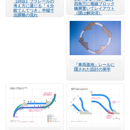
【詳説】プラレールの
四角穴に複線ブロック
考え方に通じる「４分
橋脚置いてレイアウト
岐てんてつき」半端寸
（謎は解決済）
法調整の流れ
「車両基地」レールに
隠された設計の美学