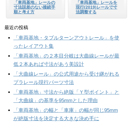
「車両基地」レールの
「車両基地」レールを
寸法誤差のない接続手
現行(2019)レールで寸
順と考え方
法調整する
最近の投稿
「車両基地・タブルターンアウトレール」を使
ったレイアウト集
「車両基地」の２本目分岐は大曲線レールが最
低２本あれば寸法があう美設計
「大曲線レール」の公式用途から受け継がれる
プラレール現行パーツ寸法
「車両基地」寸法から絶版「Ｙ型ポイント」と
「大曲線」の基準を95mmとした理由
「車両基地」の幅と「車庫」の幅が同じ95mm
が絶版寸法を決定する大きな決め手に