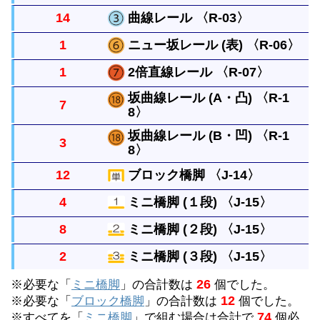
まっすぐなレールですべてのレールの基本になる長
14
曲線レール 〈R-03〉
さです。
直線レールの半分の長さのまっすぐなレールです。
1
ニュー坂レール (表) 〈R-06〉
曲がったレールで半径は直線レール１本と同じで
1
2倍直線レール 〈R-07〉
す。円には８本必要です。
直線レール２本の長さで橋脚ブロックの高さまで上
坂曲線レール (A・凸) 〈R-1
7
げられます。両面使う事ができます。（パーツに表
8〉
直線レール２本の長さのある真っすぐなレールで
裏の決まりはありませんが、上る方向に向かって凸
す。
坂曲線レール (B・凹) 〈R-1
3
を表として区別しています）
8〉
曲線レールと同じ長さで１本ずつ坂を作るレールで
す。ブロック橋脚１個の高さに上げるには４本必要
12
ブロック橋脚 〈J-14〉
曲線レールと同じ長さで１本ずつ坂を作るレールで
です。
4
ミニ橋脚 (１段) 〈J-15〉
す。ブロック橋脚１個の高さに上げるには４本必要
単線の高架をつくるときにレールをささえます。上
8
ミニ橋脚 (２段) 〈J-15〉
です。
に何段も重ねることができます。
坂曲線レールの下において使います。４個重ねると
2
ミニ橋脚 (３段) 〈J-15〉
ブロック橋脚の代わりになります。（重ねた個数別
坂曲線レールの下において使います。４個重ねると
26
※必要な「
で表示しています。）
ミニ橋脚
」の合計数は
個でした。
ブロック橋脚の代わりになります。（重ねた個数別
坂曲線レールの下において使います。４個重ねると
12
※必要な「
ブロック橋脚
」の合計数は
個でした。
で表示しています。）
74
※すべてを「
ミニ橋脚
」で組む場合は合計で
個必
ブロック橋脚の代わりになります。（重ねた個数別