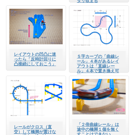
タリ収まる
レイアウトの凹凸に迷
Ｓ字カーブの「曲線レ
ったら「反時計回りに
ール」４本があるレイ
凸接続にしておこう」
アウトは「直線レー
ル」４本で置き換え可
能
「２倍曲線レール」は
レールがクロス（直
途中の橋脚１個を無く
交）して橋脚が置けな
すことはできない