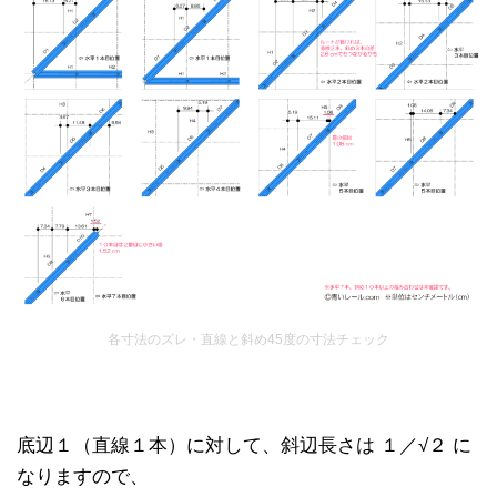
各寸法のズレ・直線と斜め45度の寸法チェック
底辺１（直線１本）に対して、斜辺長さは １／√２ に
なりますので、