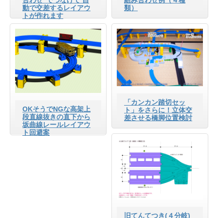
動で交差するレイアウ
類）
トが作れます
「カンカン踏切セッ
OKそうでNGな高架上
ト」をさらに！立体交
段直線抜きの直下から
差させる橋脚位置検討
坂曲線レールレイアウ
ト回避案
旧てんてつき(４分岐)