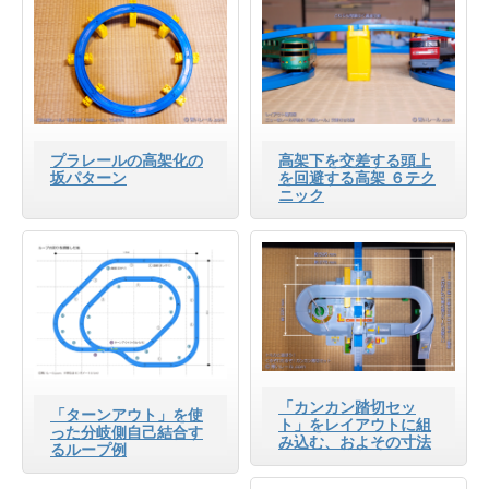
プラレールの高架化の
高架下を交差する頭上
坂パターン
を回避する高架 ６テク
ニック
「カンカン踏切セッ
「ターンアウト」を使
ト」をレイアウトに組
った分岐側自己結合す
み込む、およその寸法
るループ例