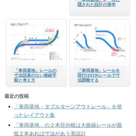
隠された設計の美学
「車両基地」レールの
「車両基地」レールを
寸法誤差のない接続手
現行(2019)レールで寸
順と考え方
法調整する
最近の投稿
「車両基地・タブルターンアウトレール」を使
ったレイアウト集
「車両基地」の２本目分岐は大曲線レールが最
低２本あれば寸法があう美設計