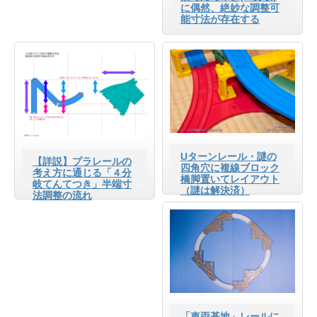
に偶然、絶妙な調整可
能寸法が存在する
Uターンレール・謎の
【詳説】プラレールの
四角穴に複線ブロック
考え方に通じる「４分
橋脚置いてレイアウト
岐てんてつき」半端寸
（謎は解決済）
法調整の流れ
「車両基地」レールに