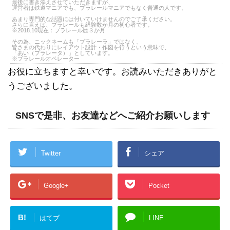
最後に書き添えさせていただきますが、
運営者は鉄道マニアでも、プラレールマニアでもなく普通の人です。
あまり専門的な話題には付いていけませんのでご了承ください。
さらに言えば、プラレールも経験数か月の初心者です。
※2018.10現在：プラレール歴３か月
その為、ニックネームも「プラレーラ」ではなく、
皆さまの代わりにレイアウト設計・作図を行うという意味で、
「あい（プラレータ）」としています。
※プラレールオペレーター
お役に立ちますと幸いです。お読みいただきありがと
うございました。
SNSで是非、お友達などへご紹介お願いします
Twitter
シェア
Google+
Pocket
B!
はてブ
LINE