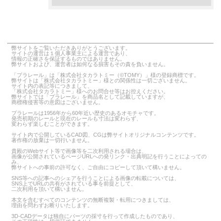
弊サイトをご覧いただきありがとうございます。
サイトの運営は１個人事業主による運営であり、
情報の正確さを保証するものではありません。
弊サイトおよび、運営者は如何なる損害もその責を負いません。
「プラレール」は「株式会社タカラトミー（©TOMY）」様の登録商標です。
弊サイトは「株式会社タカラトミー」様との関係性は一切ございません。
サイト内の表記等につきまして、
「株式会社タカラトミー」様へのお問合せ等はお控えください。
弊サイトでは「プラレール」を商品名として記載していますが、
商標権侵害等の意図はございません。
プラレールは1956年から60年近い歴史のあるオモチャです。
発売初期のレールと現在のレールも寸法は変わらず、
変わらず楽しむことができます。
サイト内で公開しているCAD図、CGは弊サイトオリジナルコンテンツです。
著作権の放棄は一切行いません。
貴殿のWebサイト等で画像等を二次利用される場合は、
画像が公開されているページURLへの発リンク・出典明記を行うことによっての
み、
弊サイトへの事前の許可なく、ご自由にコピーして頂いて構いません。
SNS等への記事へのシェアを行うことによる画像の転載については、
SNS上でURLの共有がされている事を前提として、
二次利用を頂いて構いません。
本文を含むすべてのコンテンツの無断複製・転用につきましては、
理由を問わずお断りいたします。
3D-CADデータは独自にパーツの採寸を行って作成したものであり、