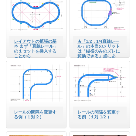
レイアウトの拡張の基
★「1/2，1/4直線レー
本 まず「直線レール」
ル」の本当のメリット
の１セットを挿入する
は「縦横のみのズレに
ことから
変換できる」点にあ
る！
レールの間隔を変更す
レールの間隔を変更す
る例（１対２）
る例（１対 1/2 ）