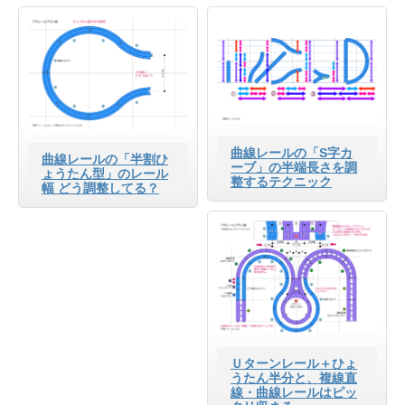
曲線レールの「S字カ
曲線レールの「半割ひ
ーブ」の半端長さを調
ょうたん型」のレール
整するテクニック
幅 どう調整してる？
Ｕターンレール＋ひょ
うたん半分と、複線直
線・曲線レールはピッ