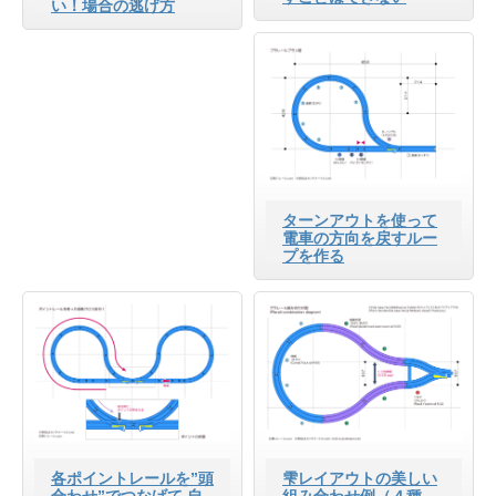
い！場合の逃げ方
ターンアウトを使って
電車の方向を戻すルー
プを作る
各ポイントレールを”頭
雫レイアウトの美しい
合わせ”でつなげて 自
組み合わせ例（４種