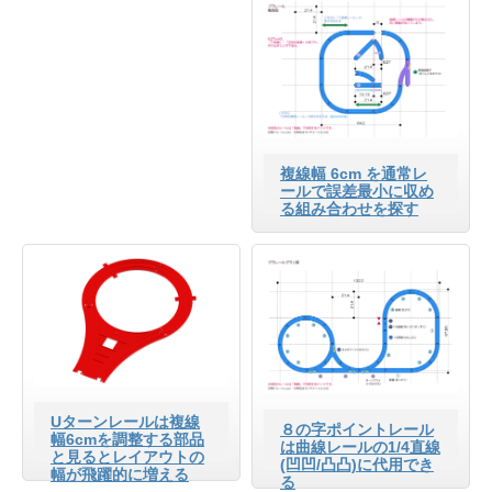
複線幅 6cm を通常レ
ールで誤差最小に収め
る組み合わせを探す
Uターンレールは複線
８の字ポイントレール
幅6cmを調整する部品
は曲線レールの1/4直線
と見るとレイアウトの
(凹凹/凸凸)に代用でき
幅が飛躍的に増える
る