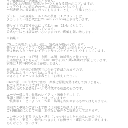
その正確性は一切保証できません。
またCG上の表現が実際のパーツと異なる部分がございますが、
レイアウト上の組み合わせには問題はないものとして、
一部表現上の簡素化を行っておりますことを、ご了承ください。
プラレールの直線レール１本の長さ（１グリット）は、
タカラトミー様公式には216mm（21.6cm)とされています。
弊サイトでは実寸を元にして214mm（21.4cm)として、
その他のパーツも作図しています。
公式な寸法とは誤差がございますのでご理解お願い致します。
※補足※
CG上に表現された黒い線は、畳の縁が描かれています。
弊サイトのレイアウトCGは畳部屋に配置した場合をイメージし、
畳１枚の大きさからレイアウトサイズをイメージしやすくしています。
畳のサイズは、江戸間、京間、本間、琉球畳など様々です。
正確性はありませんが、1820x910サイズ(１間x半間)で作図しています。
実際は１間x半間の畳は存在しません。
畳は柱より内側の部屋実寸に合せて作成されますので、
厳密にはより小さな寸法になります。
大きさをイメージする参考としてお考えください。
CAD作図、CG作成のご依頼・業務は原則お受け致しておりません。
私にそのスキルはございません。
必要なものを必要なレベルで作成する程度のものです。
ユーザー様よりご提供のレイアウト画像を元にして、
作図・描画させて頂くことはございますが、
ご提供頂くことによって、作図・描画をお約束するものではありません。
個別のご事情がございます際には別途ご相談頂ければ、
ご利用目的に応じて有償、無償など条件をご提案させて頂きます。
コンテンツを有益であると感じていただけましたら非常に光栄です。
ご意見・ご要望・ご批判につきましては弊サイト運営へお願い致します。
ありがとうございます。