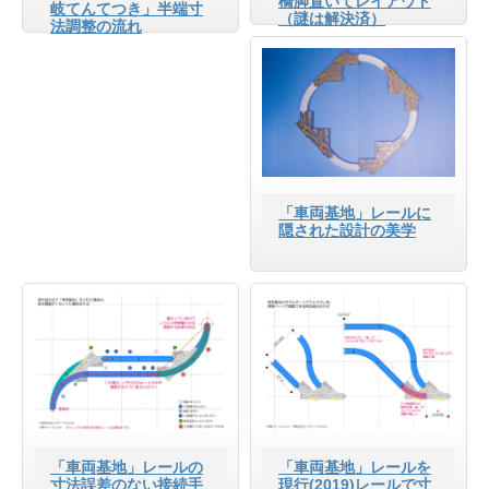
橋脚置いてレイアウト
岐てんてつき」半端寸
（謎は解決済）
法調整の流れ
「車両基地」レールに
隠された設計の美学
「車両基地」レールの
「車両基地」レールを
寸法誤差のない接続手
現行(2019)レールで寸