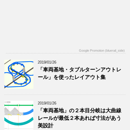
Google Promotion (bluerail_side)
2019/01/26
「車両基地・タブルターンアウトレ
ール」を使ったレイアウト集
2019/01/26
「車両基地」の２本目分岐は大曲線
レールが最低２本あれば寸法があう
美設計