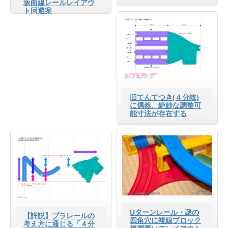
坂曲線レールレイアウ
ト回避案
旧てんてつき(４分岐)
に偶然、絶妙な調整可
能寸法が存在する
Uターンレール・謎の
【詳説】プラレールの
四角穴に複線ブロック
考え方に通じる「４分