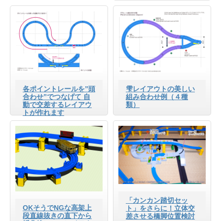
各ポイントレールを”頭
雫レイアウトの美しい
合わせ”でつなげて 自
組み合わせ例（４種
動で交差するレイアウ
類）
トが作れます
「カンカン踏切セッ
OKそうでNGな高架上
ト」をさらに！立体交
段直線抜きの直下から
差させる橋脚位置検討