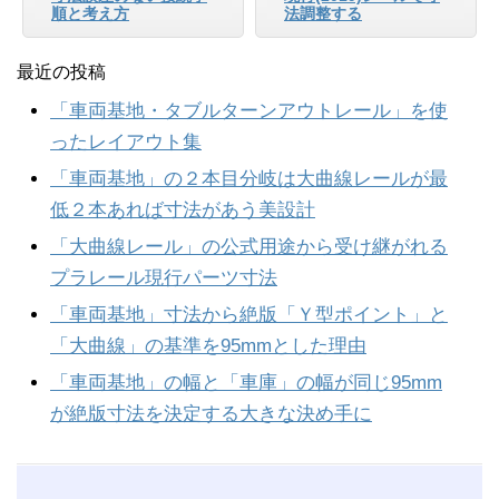
順と考え方
法調整する
最近の投稿
「車両基地・タブルターンアウトレール」を使
ったレイアウト集
「車両基地」の２本目分岐は大曲線レールが最
低２本あれば寸法があう美設計
「大曲線レール」の公式用途から受け継がれる
プラレール現行パーツ寸法
「車両基地」寸法から絶版「Ｙ型ポイント」と
「大曲線」の基準を95mmとした理由
「車両基地」の幅と「車庫」の幅が同じ95mm
が絶版寸法を決定する大きな決め手に