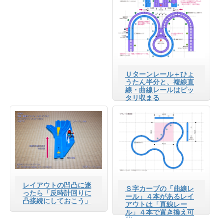
Ｕターンレール＋ひょ
うたん半分と、複線直
線・曲線レールはピッ
タリ収まる
レイアウトの凹凸に迷
Ｓ字カーブの「曲線レ
ったら「反時計回りに
ール」４本があるレイ
凸接続にしておこう」
アウトは「直線レー
ル」４本で置き換え可
能