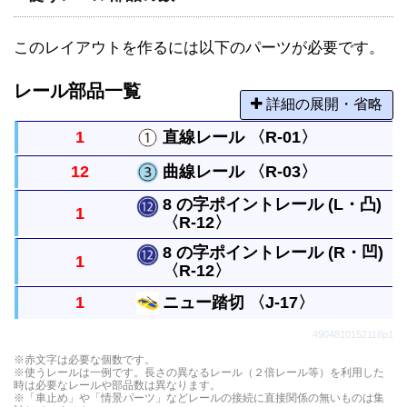
このレイアウトを作るには以下のパーツが必要です。
レール部品一覧
詳細の展開・省略
1
直線レール 〈R-01〉
12
曲線レール 〈R-03〉
まっすぐなレールですべてのレールの基本になる長
8 の字ポイントレール (L・凸)
1
さです。
〈R-12〉
曲がったレールで半径は直線レール１本と同じで
す。円には８本必要です。
8 の字ポイントレール (R・凹)
1
〈R-12〉
左右に分かれる曲線レール２本を背中合わせにした
レールです。
1
ニュー踏切 〈J-17〉
左右に分かれる曲線レール２本を背中合わせにした
4904810152118p1
レールです。
単線の踏切で、電車が通ると踏切がおります。
※赤文字は必要な個数です。
※使うレールは一例です。長さの異なるレール（２倍レール等）を利用した
時は必要なレールや部品数は異なります。
※「車止め」や「情景パーツ」などレールの接続に直接関係の無いものは集