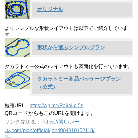
オリジナル
よりシンプルな形状レイアウトは以下でご紹介していま
す。
形状から選ぶシンプルプラン
タカラトミー公式のレイアウトも図面化を行っています。
タカラトミー商品パッケージプラン
（公式）
短縮URL：
https://wp.me/Pa9oLc-5s
QRコードからもこのURLを開けます。
リンク先URL：
https://青いレー
ル.com/plan/official/jan4904810152118/