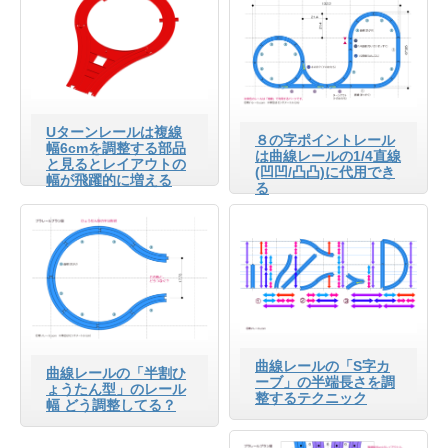
Uターンレールは複線
８の字ポイントレール
幅6cmを調整する部品
は曲線レールの1/4直線
と見るとレイアウトの
(凹凹/凸凸)に代用でき
幅が飛躍的に増える
る
曲線レールの「S字カ
曲線レールの「半割ひ
ーブ」の半端長さを調
ょうたん型」のレール
整するテクニック
幅 どう調整してる？