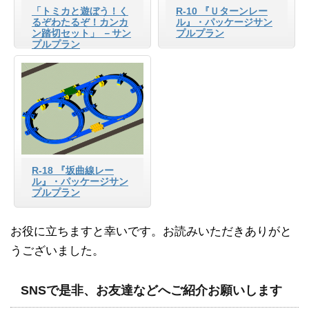
「トミカと遊ぼう！く
R-10 『Ｕターンレー
るぞわたるぞ！カンカ
ル』・パッケージサン
ン踏切セット」 －サン
プルプラン
プルプラン
R-18 『坂曲線レー
ル』・パッケージサン
プルプラン
お役に立ちますと幸いです。お読みいただきありがと
うございました。
SNSで是非、お友達などへご紹介お願いします