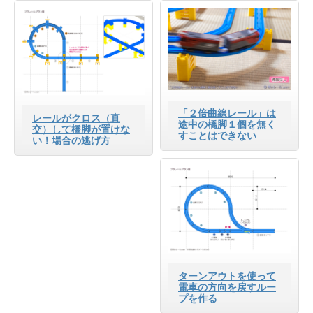
「２倍曲線レール」は
レールがクロス（直
途中の橋脚１個を無く
交）して橋脚が置けな
すことはできない
い！場合の逃げ方
ターンアウトを使って
電車の方向を戻すルー
プを作る