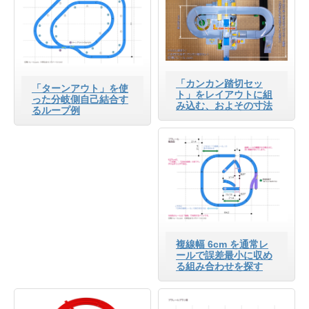
「カンカン踏切セッ
「ターンアウト」を使
ト」をレイアウトに組
った分岐側自己結合す
み込む、およその寸法
るループ例
複線幅 6cm を通常レ
ールで誤差最小に収め
る組み合わせを探す