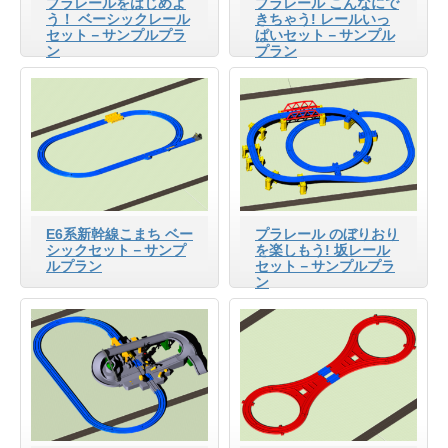
プラレールをはじめよ
プラレール こんなにで
う！ ベーシックレール
きちゃう! レールいっ
セット－サンプルプラ
ぱいセット－サンプル
ン
プラン
E6系新幹線こまち ベー
プラレール のぼりおり
シックセット－サンプ
を楽しもう! 坂レール
ルプラン
セット－サンプルプラ
ン