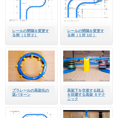
レールの間隔を変更す
レールの間隔を変更す
る例（１対２）
る例（１対 1/2 ）
プラレールの高架化の
高架下を交差する頭上
坂パターン
を回避する高架 ６テク
ニック