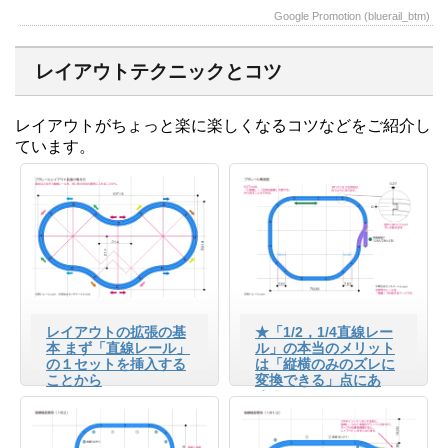
Google Promotion (bluerail_btm)
レイアウトテクニックとコツ
レイアウトがちょっと楽に楽しくなるコツなどをご紹介し
ています。
レイアウトの拡張の基
★「1/2，1/4直線レー
本 まず「直線レール」
ル」の本当のメリット
の１セットを挿入する
は「縦横のみのズレに
ことから
変換できる」点にあ
る！