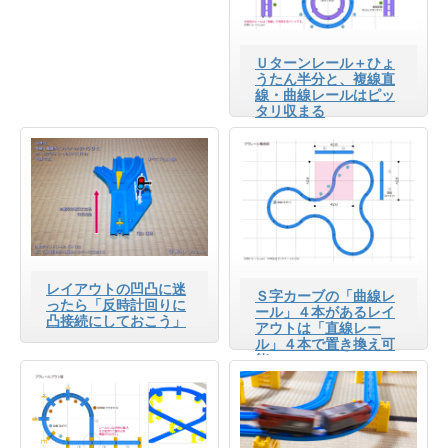
Ｕターンレール＋ひょ
うたん半分と、複線直
線・曲線レールはピッ
タリ収まる
レイアウトの凹凸に迷
Ｓ字カーブの「曲線レ
ったら「反時計回りに
ール」４本があるレイ
凸接続にしておこう」
アウトは「直線レー
ル」４本で置き換え可
能