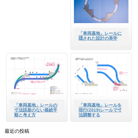
「車両基地」レールに
隠された設計の美学
「車両基地」レールの
「車両基地」レールを
寸法誤差のない接続手
現行(2019)レールで寸
順と考え方
法調整する
最近の投稿