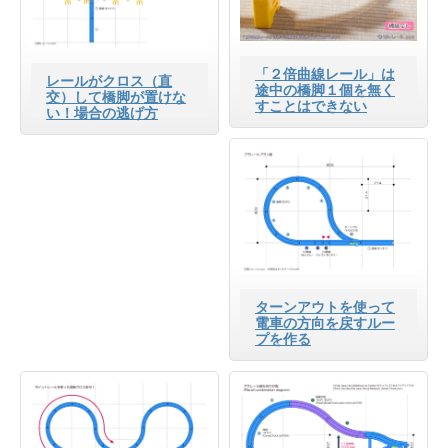
「２倍曲線レール」は
レールがクロス（直
途中の橋脚１個を無く
交）して橋脚が置けな
すことはできない
い！場合の逃げ方
ターンアウトを使って
電車の方向を戻すルー
プを作る