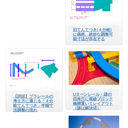
旧てんてつき(４分岐)
に偶然、絶妙な調整可
能寸法が存在する
Uターンレール・謎の
【詳説】プラレールの
四角穴に複線ブロック
考え方に通じる「４分
橋脚置いてレイアウト
岐てんてつき」半端寸
（謎は解決済）
法調整の流れ