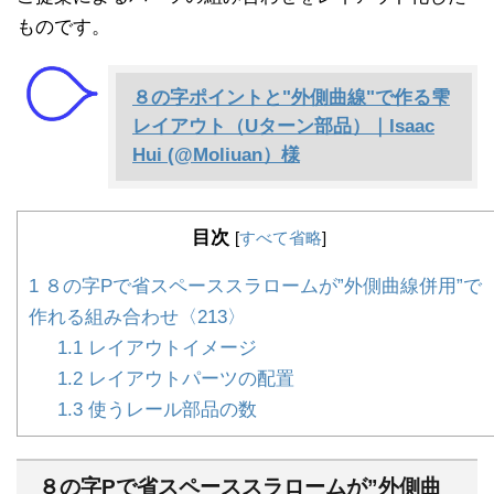
ものです。
８の字ポイントと"外側曲線"で作る雫
レイアウト（Uターン部品）｜Isaac
Hui (@Moliuan）様
目次
[
すべて省略
]
1
８の字Pで省スペーススラロームが”外側曲線併用”で
作れる組み合わせ〈213〉
1.1
レイアウトイメージ
1.2
レイアウトパーツの配置
1.3
使うレール部品の数
８の字Pで省スペーススラロームが”外側曲