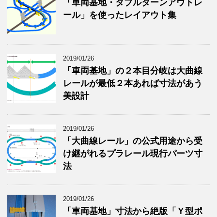
「車両基地・タブルターンアウトレ
ール」を使ったレイアウト集
2019/01/26
「車両基地」の２本目分岐は大曲線
レールが最低２本あれば寸法があう
美設計
2019/01/26
「大曲線レール」の公式用途から受
け継がれるプラレール現行パーツ寸
法
2019/01/26
「車両基地」寸法から絶版「Ｙ型ポ