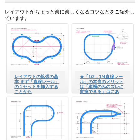
レイアウトがちょっと楽に楽しくなるコツなどをご紹介し
ています。
レイアウトの拡張の基
★「1/2，1/4直線レー
本 まず「直線レール」
ル」の本当のメリット
の１セットを挿入する
は「縦横のみのズレに
ことから
変換できる」点にあ
る！