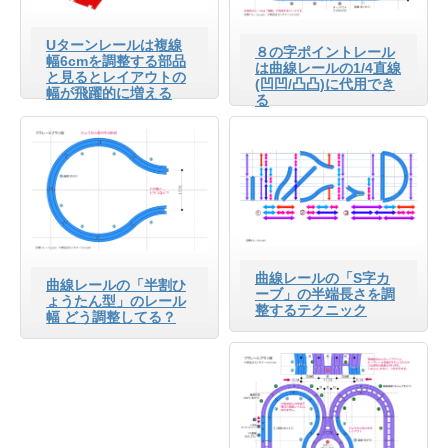
Uターンレールは複線
８の字ポイントレール
幅6cmを調整する部品
は曲線レールの1/4直線
と見るとレイアウトの
(凹凹/凸凸)に代用でき
幅が飛躍的に増える
る
曲線レールの「S字カ
曲線レールの「半割ひ
ーブ」の半端長さを調
ょうたん型」のレール
整するテクニック
幅 どう調整してる？