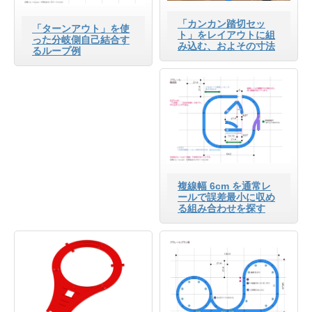
「カンカン踏切セッ
「ターンアウト」を使
ト」をレイアウトに組
った分岐側自己結合す
み込む、およその寸法
るループ例
複線幅 6cm を通常レ
ールで誤差最小に収め
る組み合わせを探す