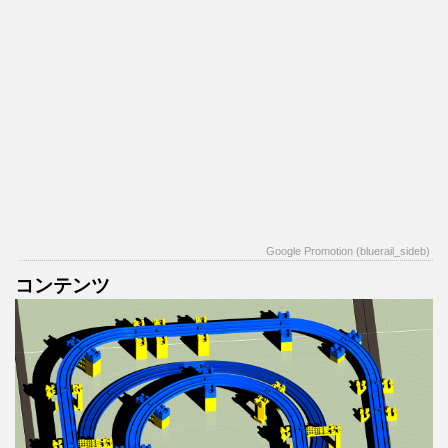
Google Promotion (bluerail_sideb)
コンテンツ