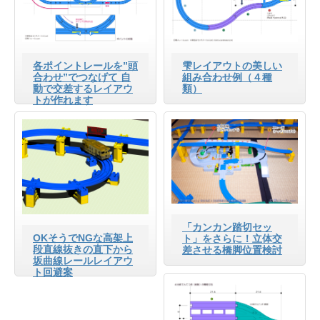
各ポイントレールを”頭
雫レイアウトの美しい
合わせ”でつなげて 自
組み合わせ例（４種
動で交差するレイアウ
類）
トが作れます
「カンカン踏切セッ
OKそうでNGな高架上
ト」をさらに！立体交
段直線抜きの直下から
差させる橋脚位置検討
坂曲線レールレイアウ
ト回避案