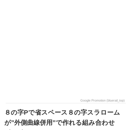
Google Promotion (bluerail_top)
８の字Pで省スペース８の字スラローム
が”外側曲線併用”で作れる組み合わせ