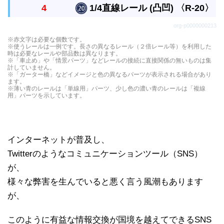
レールです。
4
1/4直線レール (凸凹) 〈R-20〉
左右に分かれる曲線レール２本を背中合わせにした
org-p0000000213
レールです。
直線レールの1/4の長さの真っすぐなレールです。
※赤文字は必要な個数です。
※使うレールは一例です。長さの異なるレール（２倍レール等）を利用した
つなぎ目が凸凸、凸凹、凹凹になった３種類があり
時は必要なレールや部品数は異なります。
※「車止め」や「情景パーツ」などレールの接続に直接関係の無いものは集
ます。
計していません。
※「ガーター橋」などイメージと色の異なるパーツが表示される場合があり
ます。
※薄い青のレールは「単線用」パーツ、少し色の濃い青のレールは「複線
用」パーツを示しています。
インターネットが普及し、
Twitterのようなコミュニケーションツール（SNS）
が、
様々な弊害を生んでいると悪く言う風潮もあります
が、
このように有益な情報交換が国境を越えてできるSNS