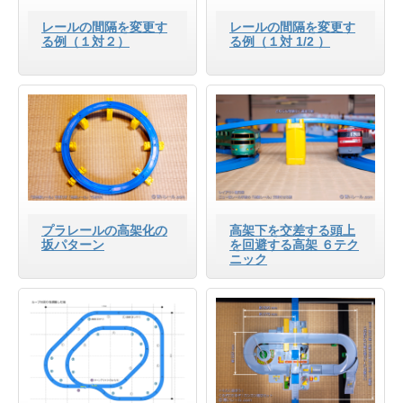
レールの間隔を変更す
レールの間隔を変更す
る例（１対２）
る例（１対 1/2 ）
プラレールの高架化の
高架下を交差する頭上
坂パターン
を回避する高架 ６テク
ニック