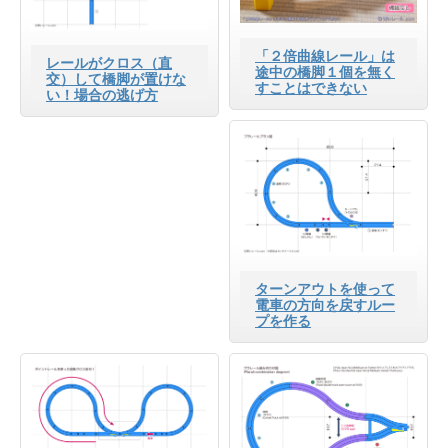
「２倍曲線レール」は
レールがクロス（直
途中の橋脚１個を無く
交）して橋脚が置けな
すことはできない
い！場合の逃げ方
ターンアウトを使って
電車の方向を戻すルー
プを作る