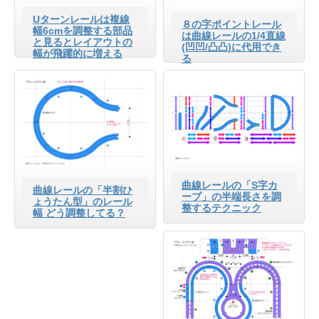
Uターンレールは複線
８の字ポイントレール
幅6cmを調整する部品
は曲線レールの1/4直線
と見るとレイアウトの
(凹凹/凸凸)に代用でき
幅が飛躍的に増える
る
曲線レールの「S字カ
曲線レールの「半割ひ
ーブ」の半端長さを調
ょうたん型」のレール
整するテクニック
幅 どう調整してる？