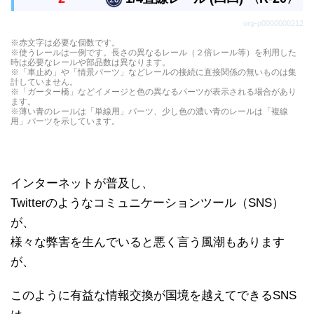
つなぎ目が凸凸、凸凹、凹凹になった３種類があり
直線レールの1/4の長さの真っすぐなレールです。
org-p0000000212
ます。
つなぎ目が凸凸、凸凹、凹凹になった３種類があり
直線レールの1/4の長さの真っすぐなレールです。
※赤文字は必要な個数です。
ます。
※使うレールは一例です。長さの異なるレール（２倍レール等）を利用した
つなぎ目が凸凸、凸凹、凹凹になった３種類があり
時は必要なレールや部品数は異なります。
※「車止め」や「情景パーツ」などレールの接続に直接関係の無いものは集
ます。
計していません。
※「ガーター橋」などイメージと色の異なるパーツが表示される場合があり
ます。
※薄い青のレールは「単線用」パーツ、少し色の濃い青のレールは「複線
用」パーツを示しています。
インターネットが普及し、
Twitterのようなコミュニケーションツール（SNS）
が、
様々な弊害を生んでいると悪く言う風潮もあります
が、
このように有益な情報交換が国境を越えてできるSNS