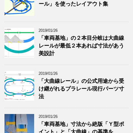
ール」を使ったレイアウト集
2019/01/26
「車両基地」の２本目分岐は大曲線
レールが最低２本あれば寸法があう
美設計
2019/01/26
「大曲線レール」の公式用途から受
け継がれるプラレール現行パーツ寸
法
2019/01/26
「車両基地」寸法から絶版「Ｙ型ポ
イント」と「大曲線」の基準を