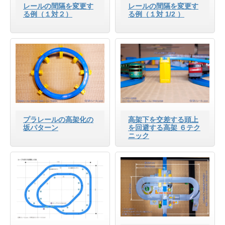
レールの間隔を変更す
レールの間隔を変更す
る例（１対２）
る例（１対 1/2 ）
プラレールの高架化の
高架下を交差する頭上
坂パターン
を回避する高架 ６テク
ニック