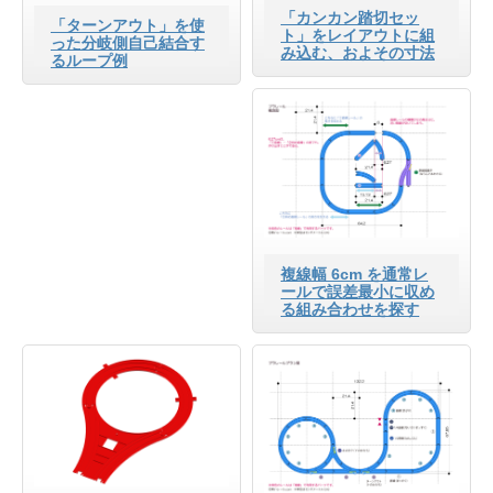
「カンカン踏切セッ
「ターンアウト」を使
ト」をレイアウトに組
った分岐側自己結合す
み込む、およその寸法
るループ例
複線幅 6cm を通常レ
ールで誤差最小に収め
る組み合わせを探す