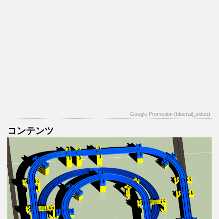
Google Promotion (bluerail_sideb)
コンテンツ