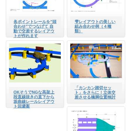
各ポイントレールを”頭
雫レイアウトの美しい
合わせ”でつなげて 自
組み合わせ例（４種
動で交差するレイアウ
類）
トが作れます
「カンカン踏切セッ
OKそうでNGな高架上
ト」をさらに！立体交
段直線抜きの直下から
差させる橋脚位置検討
坂曲線レールレイアウ
ト回避案