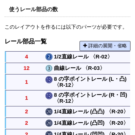
使うレール部品の数
このレイアウトを作るには以下のパーツが必要です。
レール部品一覧
詳細の展開・省略
4
1/2直線レール 〈R-02〉
12
曲線レール 〈R-03〉
直線レールの半分の長さのまっすぐなレールです。
8 の字ポイントレール (L・凸)
1
〈R-12〉
曲がったレールで半径は直線レール１本と同じで
す。円には８本必要です。
8 の字ポイントレール (R・凹)
1
〈R-12〉
左右に分かれる曲線レール２本を背中合わせにした
レールです。
2
1/4直線レール (凸凸) 〈R-20〉
左右に分かれる曲線レール２本を背中合わせにした
2
1/4直線レール (凸凹) 〈R-20〉
レールです。
直線レールの1/4の長さの真っすぐなレールです。
2
1/4直線レール (凹凹) 〈R-20〉