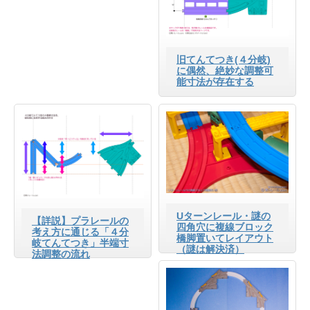
旧てんてつき(４分岐)
に偶然、絶妙な調整可
能寸法が存在する
Uターンレール・謎の
【詳説】プラレールの
四角穴に複線ブロック
考え方に通じる「４分
橋脚置いてレイアウト
岐てんてつき」半端寸
（謎は解決済）
法調整の流れ