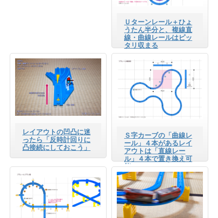
Ｕターンレール＋ひょ
うたん半分と、複線直
線・曲線レールはピッ
タリ収まる
レイアウトの凹凸に迷
Ｓ字カーブの「曲線レ
ったら「反時計回りに
ール」４本があるレイ
凸接続にしておこう」
アウトは「直線レー
ル」４本で置き換え可
能