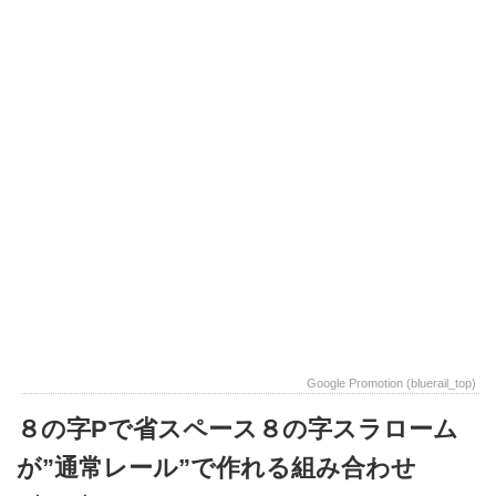
Google Promotion (bluerail_top)
８の字Pで省スペース８の字スラローム
が”通常レール”で作れる組み合わせ