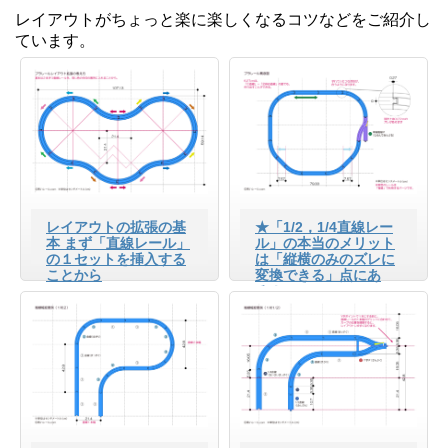
レイアウトがちょっと楽に楽しくなるコツなどをご紹介し
ています。
レイアウトの拡張の基
★「1/2，1/4直線レー
本 まず「直線レール」
ル」の本当のメリット
の１セットを挿入する
は「縦横のみのズレに
ことから
変換できる」点にあ
る！