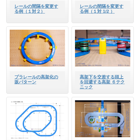
レールの間隔を変更す
レールの間隔を変更す
る例（１対２）
る例（１対 1/2 ）
プラレールの高架化の
高架下を交差する頭上
坂パターン
を回避する高架 ６テク
ニック