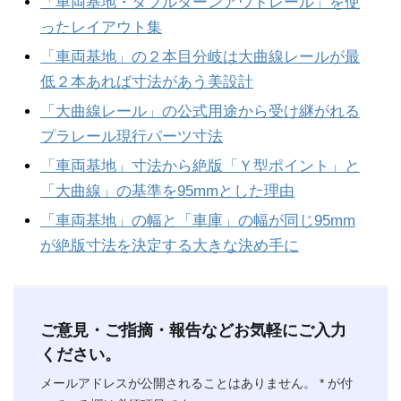
「車両基地・タブルターンアウトレール」を使
ったレイアウト集
「車両基地」の２本目分岐は大曲線レールが最
低２本あれば寸法があう美設計
「大曲線レール」の公式用途から受け継がれる
プラレール現行パーツ寸法
「車両基地」寸法から絶版「Ｙ型ポイント」と
「大曲線」の基準を95mmとした理由
「車両基地」の幅と「車庫」の幅が同じ95mm
が絶版寸法を決定する大きな決め手に
ご意見・ご指摘・報告などお気軽にご入力
ください。
メールアドレスが公開されることはありません。
*
が付