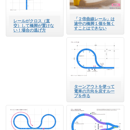
「２倍曲線レール」は
レールがクロス（直
途中の橋脚１個を無く
交）して橋脚が置けな
すことはできない
い！場合の逃げ方
ターンアウトを使って
電車の方向を戻すルー
プを作る