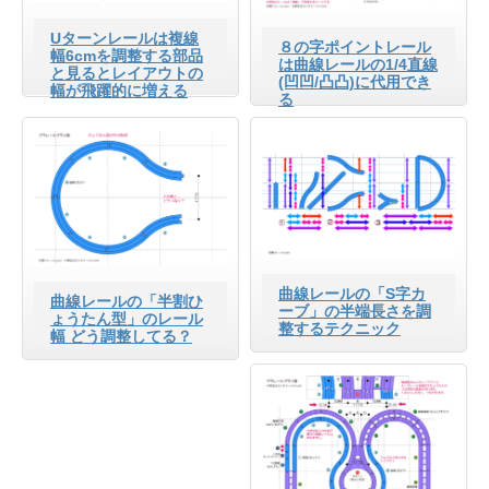
Uターンレールは複線
８の字ポイントレール
幅6cmを調整する部品
は曲線レールの1/4直線
と見るとレイアウトの
(凹凹/凸凸)に代用でき
幅が飛躍的に増える
る
曲線レールの「S字カ
曲線レールの「半割ひ
ーブ」の半端長さを調
ょうたん型」のレール
整するテクニック
幅 どう調整してる？