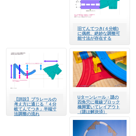
旧てんてつき(４分岐)
に偶然、絶妙な調整可
能寸法が存在する
Uターンレール・謎の
【詳説】プラレールの
四角穴に複線ブロック
考え方に通じる「４分
橋脚置いてレイアウト
岐てんてつき」半端寸
（謎は解決済）
法調整の流れ