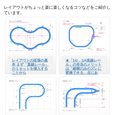
レイアウトがちょっと楽に楽しくなるコツなどをご紹介し
ています。
レイアウトの拡張の基
★「1/2，1/4直線レー
本 まず「直線レール」
ル」の本当のメリット
の１セットを挿入する
は「縦横のみのズレに
ことから
変換できる」点にあ
る！